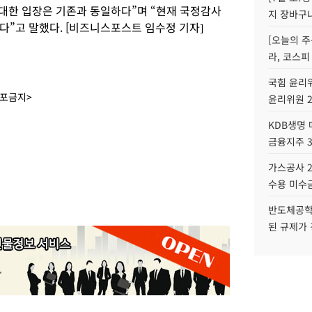
대한 입장은 기존과 동일하다”며 “현재 국정감사
지 장바구
다”고 말했다. [비즈니스포스트 임수정 기자]
[오늘의 주
라, 코스피
국힘 윤리위
배포금지>
윤리위원 
KDB생명
금융지주 
가스공사 2
수용 미수금
반도체공학
된 규제가 