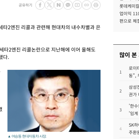
공유하기
롯데케미칼
업이익 11
편으로 체
세타2엔진 리콜과 관련해 현대차의 내수차별과 은
 세타2엔진 리콜논란으로 지난해에 이어 올해도
많이 본
됐다.
로이터
국
1
동",
삼성전
2
권가 
'한수
했
3
'임계
SK하
4
정
주환원
▲ 여승동 현대자동차 사장.