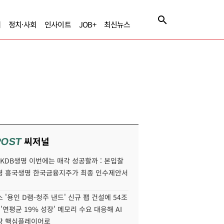
제
정치·사회
인사이트
JOB+
최신뉴스
씨저널
POST
' KDB생명 이번에는 매각 성공할까 : 본입찰
명 흥국생명 한국금융지주가 최종 인수제안서
 '용인 D램-청주 낸드' 신규 팹 건설에 54조
 '연평균 19% 성장' 메모리 수요 대응해 AI
장 핵심플레이어로