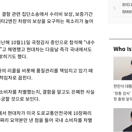
BYD
5
BMW
엔진 결함 관련 집단소송에서 수리비 보상, 보증기간
세타2엔진 차량의 보상을 요구하는 목소리가 높아
난해 10월11일 국정감사 증인으로 참석해 “내수
Who Is
”고 해명했고 현대차는 다음날 즉각 국내에서도
밝히기도 했다.
의 리콜을 비롯해 품질관리를 책임지고 있기 때
 적임자로 꼽힌다.
한찬식 대
 소비자를 차별했는지, 결함을 알고도 은폐한 사실
'정통 검사'
서관
추궁할 것으로 보인다.
청 출범 앞
맡아 [2026
에서 현대차가 미국 도로교통안전국에 10장짜리
리 요약본만 낸 점을 들어 국내 소비자를 차별