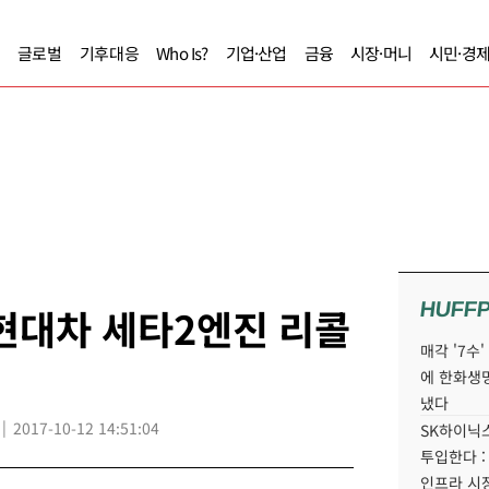
글로벌
기후대응
Who Is?
기업·산업
금융
시장·머니
시민·경
HUFF
현대차 세타2엔진 리콜
매각 '7수
에 한화생
냈다
2017-10-12 14:51:04
SK하이닉스
투입한다 :
인프라 시