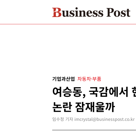
기업과산업
자동차·부품
여승동, 국감에서 
논란 잠재울까
임수정 기자 imcrystal@businesspost.co.kr