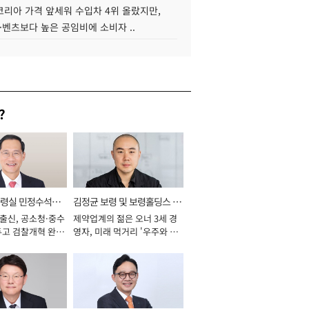
코리아 가격 앞세워 수입차 4위 올랐지만,
·벤츠보다 높은 공임비에 소비자 ..
?
통령실 민정수석비
김정균 보령 및 보령홀딩스 대
 출신, 공소청·중수
제약업계의 젊은 오너 3세 경
표이사 사장
두고 검찰개혁 완수
영자, 미래 먹거리 '우주와 헬
년]
스케어' 공들여 [2026년]