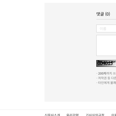
댓글 (0)
-
200자
까지 쓰실
- 저작권 등 
- 타인에게 불
신문사소개
윤리강령
기사심의규정
이