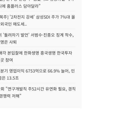
니에 홈플러스 담아달라"
목주] '2차전지 강세' 삼성SDI 주가 7%대 올
 외국인 매도세..
 '돌려차기 발언' 서범수·진종오 징계 착수,
2명은 사퇴
 매각 본입찰에 한화생명 흥국생명 한국투자
3곳 참여
분기 영업이익 6753억으로 66.9% 늘어, 민
은 13.5조
회 "연구개발직 주52시간 유연화 필요, 경직
경쟁력 저해"