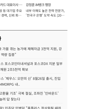
카드 대표이사 사
강정훈 iM뱅크 행장
성 등 대기업 주요
내부 이해도 높은 전략 전문가,
 경력, 신뢰 회복
'전국구 은행' 도약 속도 [2026
[2026년]
년]
사
 가뭄 겪는 농가에 재해자금 3천억 지원, 강
 역량 집중"
스 포스코인터내셔널과 포스코DX 지분 일부
 재원 2조5천억 확보
투스 '제우스: 오만의 신' 8월26일 출시, 진입
MMORPG 내..
고환율 기조' 극복 절실, 조좌진 '인바운드'
늘려 답 찾는다
정말] 민주당 민병덕 "홈플러스 정상화될 때까