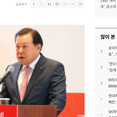
16만 개미
공유하기
주' 코스닥
많이 본
로이터
1
동",
'한수
2
'임계
BYD
3
BMW
현대차
4
페만 
SK하
5