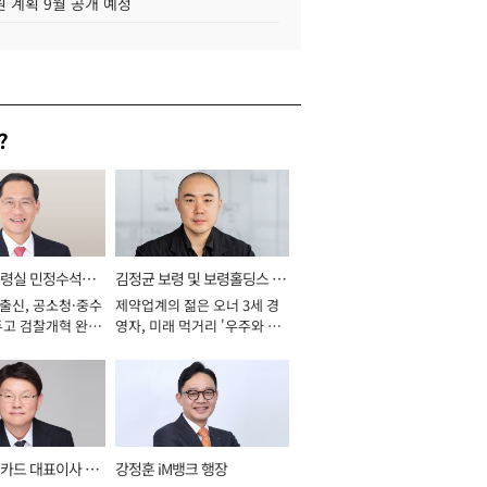
 계획 9월 공개 예정
?
통령실 민정수석비
김정균 보령 및 보령홀딩스 대
 출신, 공소청·중수
제약업계의 젊은 오너 3세 경
표이사 사장
두고 검찰개혁 완수
영자, 미래 먹거리 '우주와 헬
년]
스케어' 공들여 [2026년]
카드 대표이사 사
강정훈 iM뱅크 행장