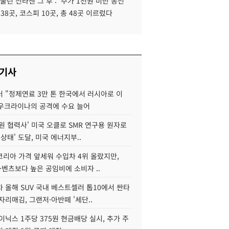
 울린 신라젠 그 후 : '주가 1천원 미만 동전
 38곳, 코스피 10곳, 총 48곳 이르렀다
 기사
 "정제연료 3만 톤 한국에서 러시아로 이
 우크라이나의 공격에 수요 늘어
원 협력사' 미국 오클로 SMR 연구용 원자로
 상태' 도달, 미국 에너지부..
코리아 가격 앞세워 수입차 4위 올랐지만,
·벤츠보다 높은 공임비에 소비자 ..
 올해 SUV 국내 베스트셀러 톱10에서 싼타
자리매김, 그랜저·아반떼 '세단..
이닉스 1주당 375원 현금배당 실시, 추가 주