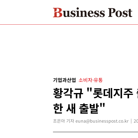
기업과산업
소비자·유통
황각규 "롯데지주 
한 새 출발"
조은아 기자 euna@businesspost.co.kr
2