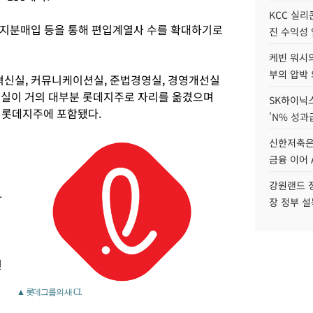
KCC 실리
 지분매입 등을 통해 편입계열사 수를 확대하기로
진 수익성 
케빈 워시의
부의 압박
혁신실, 커뮤니케이션실, 준법경영실, 경영개선실
혁신실이 거의 대부분 롯데지주로 자리를 옮겼으며
SK하이닉스
롯데지주에 포함됐다.
'N% 성과
신한저축은
금융 이어 
강원랜드 정
사
장 정부 
권
▲ 롯데그룹의 새 CI.