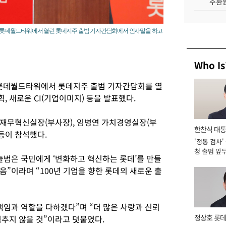
주환원
잠실 롯데월드타워에서 열린 롯데지주 출범 기자간담회에서 인사말을 하고
Who Is
 롯데월드타워에서 롯데지주 출범 기자간담회를 열
 새로운 CI(기업이미지) 등을 발표했다.
재무혁신실장(부사장), 임병연 가치경영실장(부
한찬식 대
등이 참석했다.
'정통 검사'
서관
청 출범 앞
출범은 국민에게 ‘변화하고 혁신하는 롯데’를 만들
맡아 [2026
”이라며 “100년 기업을 향한 롯데의 새로운 출
책임과 역할을 다하겠다”며 “더 많은 사랑과 신뢰
정상호 롯데
멈추지 않을 것”이라고 덧붙였다.