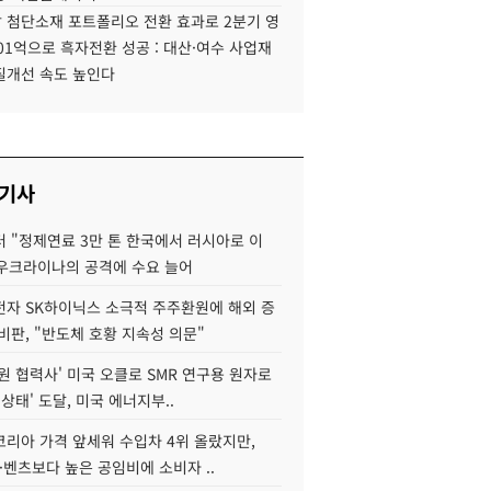
 첨단소재 포트폴리오 전환 효과로 2분기 영
01억으로 흑자전환 성공 : 대산·여수 사업재
질개선 속도 높인다
 기사
 "정제연료 3만 톤 한국에서 러시아로 이
 우크라이나의 공격에 수요 늘어
자 SK하이닉스 소극적 주주환원에 해외 증
비판, "반도체 호황 지속성 의문"
원 협력사' 미국 오클로 SMR 연구용 원자로
 상태' 도달, 미국 에너지부..
코리아 가격 앞세워 수입차 4위 올랐지만,
·벤츠보다 높은 공임비에 소비자 ..