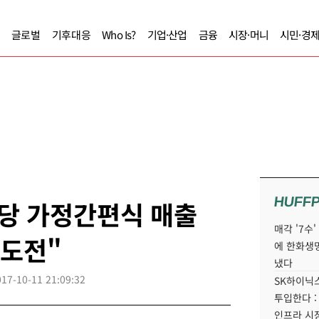
글로벌
기후대응
Who Is?
기업·산업
금융
시장·머니
시민·경
HUFF
제당 가정간편식 매출
매각 '7수
 도전"
에 한화생
냈다
017-10-11 21:09:32
SK하이닉스
투입한다 :
인프라 시