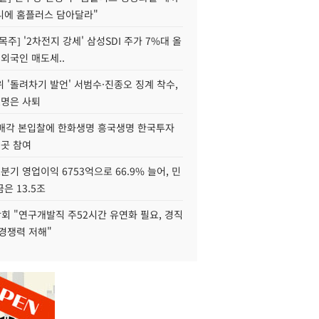
니에 홈플러스 담아달라"
목주] '2차전지 강세' 삼성SDI 주가 7%대 올
 외국인 매도세..
 '돌려차기 발언' 서범수·진종오 징계 착수,
2명은 사퇴
 매각 본입찰에 한화생명 흥국생명 한국투자
3곳 참여
분기 영업이익 6753억으로 66.9% 늘어, 민
은 13.5조
회 "연구개발직 주52시간 유연화 필요, 경직
경쟁력 저해"