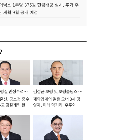
이닉스 1주당 375원 현금배당 실시, 추가 주
 계획 9월 공개 예정
?
통령실 민정수석비
김정균 보령 및 보령홀딩스 대
 출신, 공소청·중수
제약업계의 젊은 오너 3세 경
표이사 사장
두고 검찰개혁 완수
영자, 미래 먹거리 '우주와 헬
년]
스케어' 공들여 [2026년]