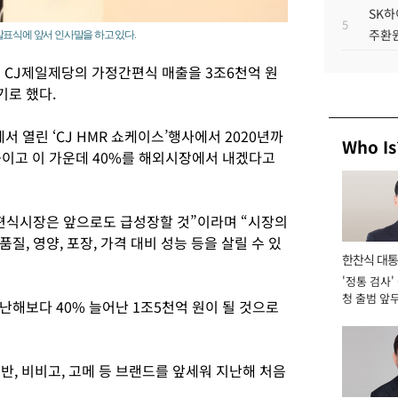
SK하
5
주환원
발표식에 앞서 인사말을 하고 있다.
지 CJ제일제당의 가정간편식 매출을 3조6천억 원
기로 했다.
서 열린 ‘CJ HMR 쇼케이스’행사에서 2020년까
Who Is
높이고 이 가운데 40%를 해외시장에서 내겠다고
편식시장은 앞으로도 급성장할 것”이라며 “시장의
, 영양, 포장, 가격 대비 성능 등을 살릴 수 있
한찬식 대
'정통 검사'
서관
청 출범 앞
난해보다 40% 늘어난 1조5천억 원이 될 것으로
맡아 [2026
반, 비비고, 고메 등 브랜드를 앞세워 지난해 처음