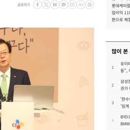
공유하기
롯데케미칼
업이익 11
편으로 체
많이 본
로이터
1
동",
삼성전
2
권가 
'한수
3
'임계
BYD
4
BMW