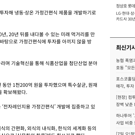
정상호 롯데
을 투자해 냉동·상온 가정간편식 제품을 개발하기로
LG·현대·삼
장
카드사 30년
에 '초집중' 
년, 20년 뒤를 내다볼 수 있는 미래 먹거리를 만
 바탕으로 가정간편식에 투자를 아끼지 않을 방
최신기
농협 폭염과
화라며 기술혁신을 통해 식품산업을 첨단산업 분야
호동 "모든
포스코홀딩
동안 1천200억 원을 투자했으며 특수살균, 원재
매각, 투자
을 확보해왔다.
[현장] 컴
장벽 낮춘 
는 ‘전자레인지용 가정간편식’ 개발에 집중하고 있
하나투어 '
사업 비중 
식의 간편화, 외식의 내식화, 한식의 세계화 등의
[7일 오!