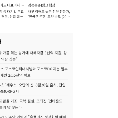
카드 대표이사 사
강정훈 iM뱅크 행장
성 등 대기업 주요
내부 이해도 높은 전략 전문가,
 경력, 신뢰 회복
'전국구 은행' 도약 속도 [2026
[2026년]
년]
사
 가뭄 겪는 농가에 재해자금 3천억 지원, 강
 역량 집중"
스 포스코인터내셔널과 포스코DX 지분 일부
 재원 2조5천억 확보
투스 '제우스: 오만의 신' 8월26일 출시, 진입
MMORPG 내..
고환율 기조' 극복 절실, 조좌진 '인바운드'
늘려 답 찾는다
정말] 민주당 민병덕 "홈플러스 정상화될 때까