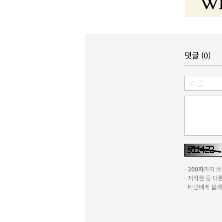
댓글 (0)
-
200자
까지 쓰실
- 저작권 등 
- 타인에게 불