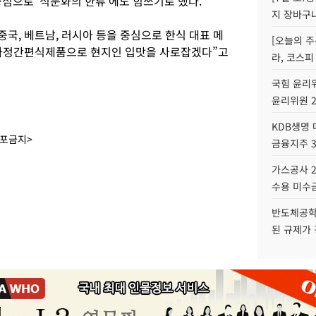
심으로 ‘식문화의 한류’에도 힘쓰기로 했다.
지 장바구
중국, 베트남, 러시아 등을 중심으로 한식 대표 메
[오늘의 주
등 가정간편식제품으로 현지인 입맛을 사로잡겠다”고
라, 코스피
국힘 윤리위
윤리위원 
KDB생명
배포금지>
금융지주 
가스공사 2
수용 미수금
반도체공학
된 규제가 