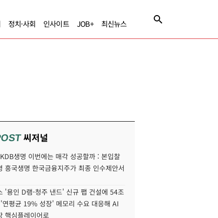
제
정치·사회
인사이트
JOB+
최신뉴스
씨저널
POST
' KDB생명 이번에는 매각 성공할까 : 본입찰
명 흥국생명 한국금융지주가 최종 인수제안서
 '용인 D램-청주 낸드' 신규 팹 건설에 54조
 '연평균 19% 성장' 메모리 수요 대응해 AI
장 핵심플레이어로