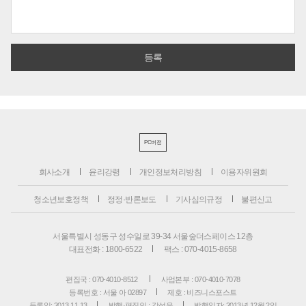
PC버전
회사소개
윤리강령
개인정보처리방침
이용자위원회
청소년보호정책
정정·반론보도
기사심의규정
불편신고
서울특별시 성동구 성수일로 39-34 서울숲더스페이스 12층
대표전화 : 1800-6522
팩스 : 070-4015-8658
편집국 : 070-4010-8512
사업본부 : 070-4010-7078
등록번호 : 서울 아 02897
제호 : 비즈니스포스트
등록일: 2013.11.13
발행·편집인 : 강석운
발행일자: 2013년 12월 2일