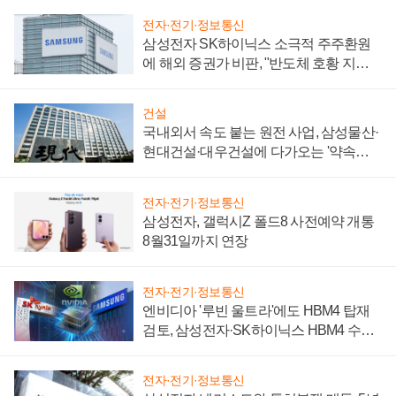
전자·전기·정보통신
삼성전자 SK하이닉스 소극적 주주환원
에 해외 증권가 비판, "반도체 호황 지속
성 의문"
건설
국내외서 속도 붙는 원전 사업, 삼성물산·
현대건설·대우건설에 다가오는 '약속의
시간'
전자·전기·정보통신
삼성전자, 갤럭시Z 폴드8 사전예약 개통
8월31일까지 연장
전자·전기·정보통신
엔비디아 '루빈 울트라'에도 HBM4 탑재
검토, 삼성전자·SK하이닉스 HBM4 수율
에 주도권 갈린다
전자·전기·정보통신