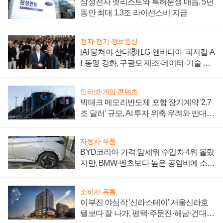
삼성전자 넷리스트와 특허분쟁 매듭, 5년
동안 최대 1.3조 라이선스비 지급
전자·전기·정보통신
[AI 뭉쳐야 산다⑧] LG·엔비디아 '피지컬 A
I' 동맹 강화, 구광모 제조·데이터·기술 결
집해 종합 로보틱스 기업으로
인터넷·게임·콘텐츠
빅테크 메모리반도체 포함 장기계약 '2.7
조 달러' 규모, AI 투자 위축 우려와 반대
신호
자동차·부품
BYD코리아 가격 앞세워 수입차 4위 올랐
지만, BMW·벤츠보다 높은 공임비에 소비
자 불만 폭발
소비자·유통
이부진 야심작 '신라스테이' 서울신라호
텔보다 잘 나가, 평택·주문진·해남·건대로