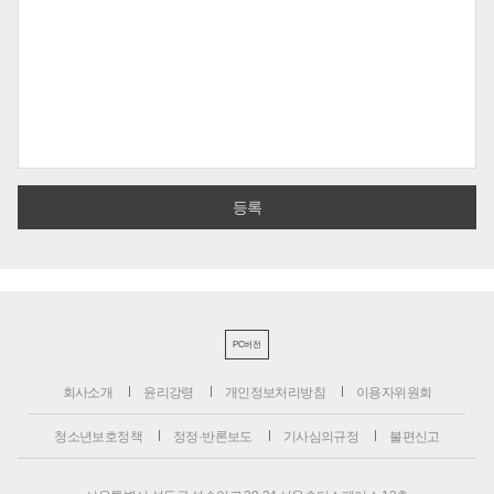
PC버전
회사소개
윤리강령
개인정보처리방침
이용자위원회
청소년보호정책
정정·반론보도
기사심의규정
불편신고