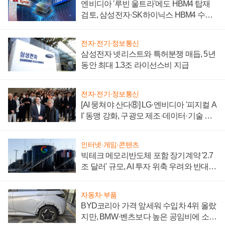
엔비디아 '루빈 울트라'에도 HBM4 탑재
검토, 삼성전자·SK하이닉스 HBM4 수율
에 주도권 갈린다
전자·전기·정보통신
삼성전자 넷리스트와 특허분쟁 매듭, 5년
동안 최대 1.3조 라이선스비 지급
전자·전기·정보통신
[AI 뭉쳐야 산다⑧] LG·엔비디아 '피지컬 A
I' 동맹 강화, 구광모 제조·데이터·기술 결
집해 종합 로보틱스 기업으로
인터넷·게임·콘텐츠
빅테크 메모리반도체 포함 장기계약 '2.7
조 달러' 규모, AI 투자 위축 우려와 반대
신호
자동차·부품
BYD코리아 가격 앞세워 수입차 4위 올랐
지만, BMW·벤츠보다 높은 공임비에 소비