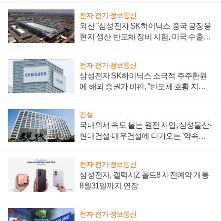
전자·전기·정보통신
외신 "삼성전자 SK하이닉스 중국 공장용
현지 생산 반도체 장비 시험, 미국 수출통
제 대비"
전자·전기·정보통신
삼성전자 SK하이닉스 소극적 주주환원
에 해외 증권가 비판, "반도체 호황 지속
성 의문"
건설
국내외서 속도 붙는 원전 사업, 삼성물산·
현대건설·대우건설에 다가오는 '약속의
시간'
전자·전기·정보통신
삼성전자, 갤럭시Z 폴드8 사전예약 개통
8월31일까지 연장
전자·전기·정보통신