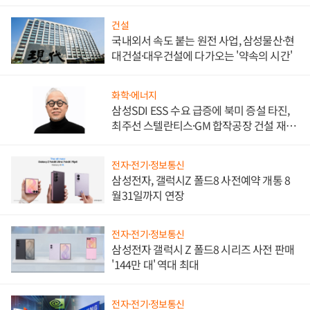
비"
건설
국내외서 속도 붙는 원전 사업, 삼성물산·현
대건설·대우건설에 다가오는 '약속의 시간'
화학·에너지
삼성SDI ESS 수요 급증에 북미 증설 타진,
최주선 스텔란티스·GM 합작공장 건설 재추
진하나
전자·전기·정보통신
삼성전자, 갤럭시Z 폴드8 사전예약 개통 8
월31일까지 연장
전자·전기·정보통신
삼성전자 갤럭시 Z 폴드8 시리즈 사전 판매
'144만 대' 역대 최대
전자·전기·정보통신