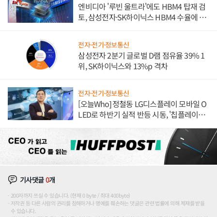
엔비디아 '루빈 울트라'에도 HBM4 탑재 검
토, 삼성전자·SK하이닉스 HBM4 수율에 주
도권 갈린다
전자·전기·정보통신
삼성전자 2분기 글로벌 D램 점유율 39% 1
위, SK하이닉스와 13%p 격차
전자·전기·정보통신
[오늘Who] 정철동 LG디스플레이 모바일 O
LED로 하반기 실적 반등 시동, '칩플레이
션'에 가격 인하 압박은 부담
기사댓글
0
개
200자까지 쓰실 수 있습니다. (현재 0 byte / 최대 400byte)
저작권 등 다른 사람의 권리를 침해하거나 명예를 훼손하는 댓글은 관련 법률에 의해 제재를 받을
수 있습니다.