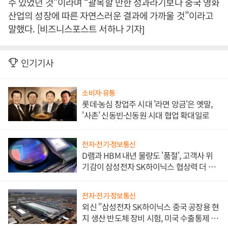
수 있었던 것”이라며 “괄목할 만한 성과라기보다 중국 영화
산업의 성장에 따른 자연스러운 결과에 가까울 것”이라고
말했다. [비즈니스포스트 서하나 기자]
인기기사
소비자·유통
롯데·농심 창업주 시대 '라면 앙금'은 옛말,
'사촌' 신동빈·신동원 시대 협업 확대일로
전자·전기·정보통신
D램과 HBM 내년 물량도 '품절', 고객사 위
기감이 삼성전자 SK하이닉스 협상력 더 키
워
전자·전기·정보통신
외신 "삼성전자 SK하이닉스 중국 공장용 현
지 생산 반도체 장비 시험, 미국 수출통제 대