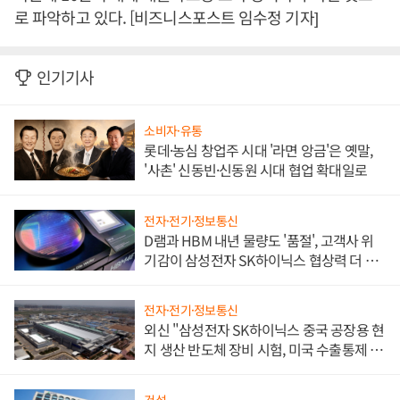
로 파악하고 있다. [비즈니스포스트 임수정 기자]
인기기사
소비자·유통
롯데·농심 창업주 시대 '라면 앙금'은 옛말,
'사촌' 신동빈·신동원 시대 협업 확대일로
전자·전기·정보통신
D램과 HBM 내년 물량도 '품절', 고객사 위
기감이 삼성전자 SK하이닉스 협상력 더 키
워
전자·전기·정보통신
외신 "삼성전자 SK하이닉스 중국 공장용 현
지 생산 반도체 장비 시험, 미국 수출통제 대
비"