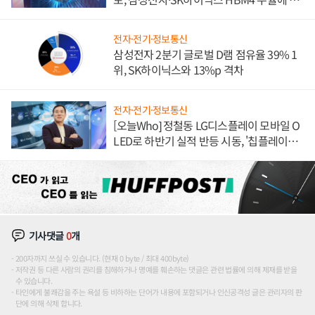
도권 갈린다
전자·전기·정보통신
삼성전자 2분기 글로벌 D램 점유율 39% 1
위, SK하이닉스와 13%p 격차
전자·전기·정보통신
[오늘Who] 정철동 LG디스플레이 모바일 O
LED로 하반기 실적 반등 시동, '칩플레이
션'에 가격 인하 압박은 부담
기사댓글
0
개
200자까지 쓰실 수 있습니다. (현재 0 byte / 최대 400byte)
저작권 등 다른 사람의 권리를 침해하거나 명예를 훼손하는 댓글은 관련 법률에 의해 제재를 받을
수 있습니다.
타인에게 불쾌감을 주는 욕설 등 비하하는 단어가 내용에 포함되거나 인신공격성 글은 관리자의 판
단에 의해 삭제 합니다.