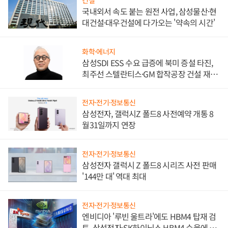
건설
국내외서 속도 붙는 원전 사업, 삼성물산·현
대건설·대우건설에 다가오는 '약속의 시간'
화학·에너지
삼성SDI ESS 수요 급증에 북미 증설 타진,
최주선 스텔란티스·GM 합작공장 건설 재추
진하나
전자·전기·정보통신
삼성전자, 갤럭시Z 폴드8 사전예약 개통 8
월31일까지 연장
전자·전기·정보통신
삼성전자 갤럭시 Z 폴드8 시리즈 사전 판매
'144만 대' 역대 최대
전자·전기·정보통신
엔비디아 '루빈 울트라'에도 HBM4 탑재 검
토, 삼성전자·SK하이닉스 HBM4 수율에 주