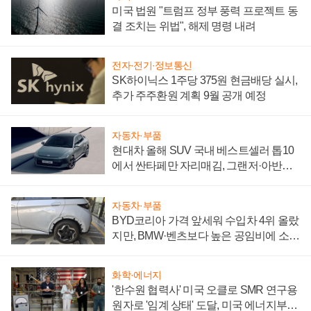
미국 법원 "트럼프 정부 풍력 프로젝트 동
결 조치는 위법", 해제 명령 내려
전자·전기·정보통신
SK하이닉스 1주당 375원 현금배당 실시,
추가 주주환원 계획 9월 공개 예정
자동차·부품
현대차 올해 SUV 국내 베스트셀러 톱10
에서 싼타페만 자리매김, 그랜저·아반떼
'세단 쌍끌이'로 내수 방어
자동차·부품
BYD코리아 가격 앞세워 수입차 4위 올랐
지만, BMW·벤츠보다 높은 공임비에 소비
자 불만 폭발
화학·에너지
'한수원 협력사' 미국 오클로 SMR 연구용
원자로 '임계 상태' 도달, 미국 에너지부