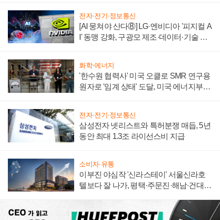
전자·전기·정보통신
[AI 뭉쳐야 산다⑧] LG·엔비디아 '피지컬 A
I' 동맹 강화, 구광모 제조·데이터·기술 결
집해 종합 로보틱스 기업으로
화학·에너지
'한수원 협력사' 미국 오클로 SMR 연구용
원자로 '임계 상태' 도달, 미국 에너지부
"중요한 이정표"
전자·전기·정보통신
삼성전자 넷리스트와 특허분쟁 매듭, 5년
동안 최대 1.3조 라이선스비 지급
소비자·유통
이부진 야심작 '신라스테이' 서울신라호
텔보다 잘 나가, 평택·주문진·해남·건대로
성장판 더 넓힌다