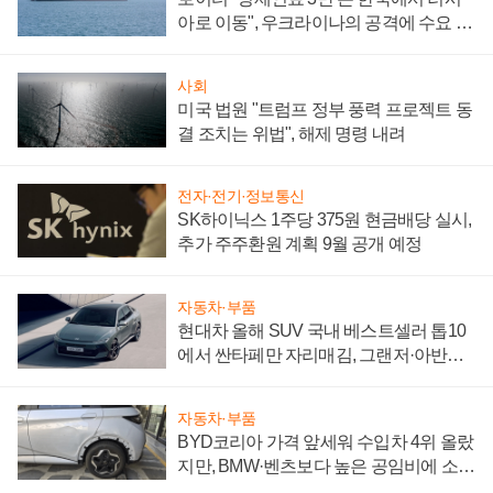
아로 이동", 우크라이나의 공격에 수요 늘
어
사회
미국 법원 "트럼프 정부 풍력 프로젝트 동
결 조치는 위법", 해제 명령 내려
전자·전기·정보통신
SK하이닉스 1주당 375원 현금배당 실시,
추가 주주환원 계획 9월 공개 예정
자동차·부품
현대차 올해 SUV 국내 베스트셀러 톱10
에서 싼타페만 자리매김, 그랜저·아반떼
'세단 쌍끌이'로 내수 방어
자동차·부품
BYD코리아 가격 앞세워 수입차 4위 올랐
지만, BMW·벤츠보다 높은 공임비에 소비
자 불만 폭발