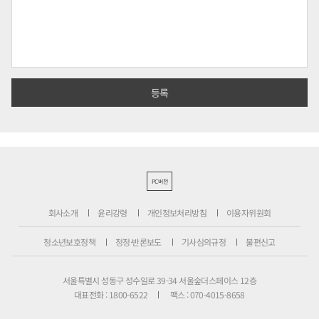
PC버전
회사소개
윤리강령
개인정보처리방침
이용자위원회
청소년보호정책
정정·반론보도
기사심의규정
불편신고
서울특별시 성동구 성수일로 39-34 서울숲더스페이스 12층
대표전화 : 1800-6522
팩스 : 070-4015-8658