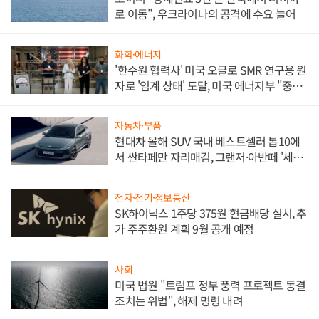
로 이동", 우크라이나의 공격에 수요 늘어
화학·에너지
'한수원 협력사' 미국 오클로 SMR 연구용 원
자로 '임계 상태' 도달, 미국 에너지부 "중요
한 이정표"
자동차·부품
현대차 올해 SUV 국내 베스트셀러 톱10에
서 싼타페만 자리매김, 그랜저·아반떼 '세단
쌍끌이'로 내수 방어
전자·전기·정보통신
SK하이닉스 1주당 375원 현금배당 실시, 추
가 주주환원 계획 9월 공개 예정
사회
미국 법원 "트럼프 정부 풍력 프로젝트 동결
조치는 위법", 해제 명령 내려