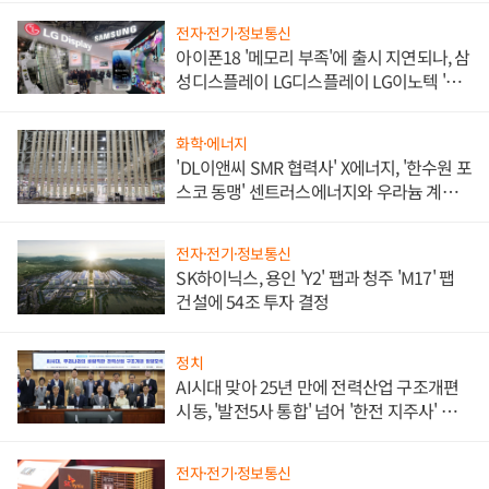
전자·전기·정보통신
아이폰18 '메모리 부족'에 출시 지연되나, 삼
성디스플레이 LG디스플레이 LG이노텍 '탈
애플' 수익 다각화 속도
화학·에너지
'DL이앤씨 SMR 협력사' X에너지, '한수원 포
스코 동맹' 센트러스에너지와 우라늄 계약
체결
전자·전기·정보통신
SK하이닉스, 용인 'Y2' 팹과 청주 'M17' 팹
건설에 54조 투자 결정
정치
AI시대 맞아 25년 만에 전력산업 구조개편
시동, '발전5사 통합' 넘어 '한전 지주사' 재편
론도
전자·전기·정보통신