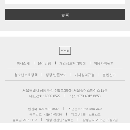
PC버전
회사소개
윤리강령
개인정보처리방침
이용자위원회
청소년보호정책
정정·반론보도
기사심의규정
불편신고
서울특별시 성동구 성수일로 39-34 서울숲더스페이스 12층
대표전화 : 1800-6522
팩스 : 070-4015-8658
편집국 : 070-4010-8512
사업본부 : 070-4010-7078
등록번호 : 서울 아 02897
제호 : 비즈니스포스트
등록일: 2013.11.13
발행·편집인 : 강석운
발행일자: 2013년 12월 2일
청소년보호책임자 : 강석운
ISSN : 2636-171X