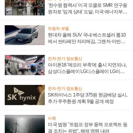
'한수원 협력사' 미국 오클로 SMR 연구용
원자로 '임계 상태' 도달, 미국 에너지부
"중요한 이정표"
자동차·부품
현대차 올해 SUV 국내 베스트셀러 톱10
에서 싼타페만 자리매김, 그랜저·아반떼
'세단 쌍끌이'로 내수 방어
전자·전기·정보통신
아이폰18 '메모리 부족'에 출시 지연되나,
삼성디스플레이 LG디스플레이 LG이노
텍 '탈애플' 수익 다각화 속도
전자·전기·정보통신
SK하이닉스 1주당 375원 현금배당 실시,
추가 주주환원 계획 9월 공개 예정
사회
미국 법원 "트럼프 정부 풍력 프로젝트 동
결 조치는 위법", 해제 명령 내려