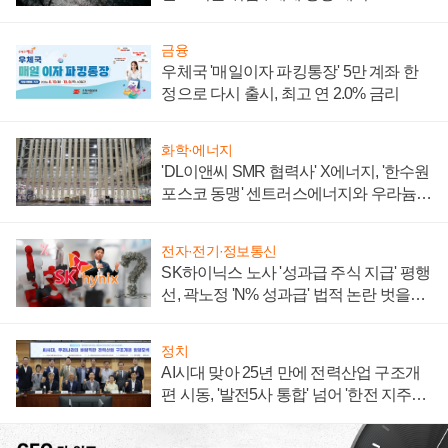
금융
우체국 '매일이자 파킹통장' 5만 계좌 한
정으로 다시 출시, 최고 연 2.0% 금리
화학·에너지
'DL이앤씨 SMR 협력사' X에너지, '한수원
포스코 동맹' 센트러스에너지와 우라늄
계약 체결
전자·전기·정보통신
SK하이닉스 노사 '성과급 주식 지급' 평행
선, 곽노정 'N% 성과급' 법적 논란 벗을지
주목
정치
AI시대 맞아 25년 만에 전력산업 구조개
편 시동, '발전5사 통합' 넘어 '한전 지주사'
재편론도