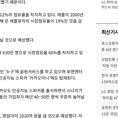
입했기 때문이다.
LG·현대·삼
장
카드사 30년
뢰 회복에 
2%의 점유율을 차지하고 있다. 애플이 2000년
제재 '부담' 
해 온 애플뮤직의 시장점유율이 19%인 것을 감
최신기
날 것으로 예상했다.
포스코퓨처엠
톤 6년 장
630만 명으로 시장점유율 60%를 차지하고 있
산업은행 
'지방 이전
인 ‘누구’에 음원서비스를 하고 있으며 로엔엔터
한식 프랜
인공지능 스피커 ‘카카오미니’에도 탑재된다.
139억으로
카카오도 인공지능 스피커를 출시하면서 시너지가
LG 회장 
동안 가입자가 매년 40~50만 명씩 꾸준히 늘어날
'피지컬 AI
공정위 은행
15조 과징
 영업이익 1020억 원을 낼 것으로 예상했다. 지