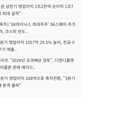
권 상반기 영업이익 2조2천억 순이익 1조7
대 최대 실적"
목주] 'SK하이닉스 최대주주' SK스퀘어 주가
려, 코스피 반도..
2분기 영업이익 1057억 29.5% 늘어, 천궁-II
기 매출..
화리츠 "2028년 초과배당 검토", 디앤디플랫
미콜론 문래 매각으..
분기 영업이익 208억으로 흑자전환, "3분기
재 본격 출하"