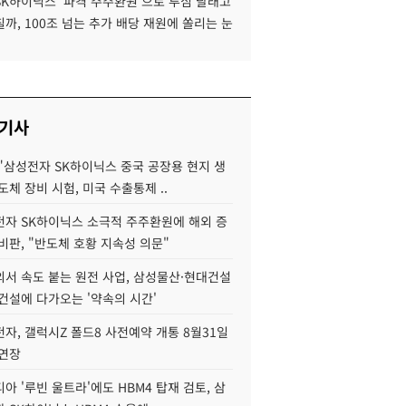
SK하이닉스 '파격 주주환원'으로 투심 달래고
까, 100조 넘는 추가 배당 재원에 쏠리는 눈
 기사
"삼성전자 SK하이닉스 중국 공장용 현지 생
도체 장비 시험, 미국 수출통제 ..
자 SK하이닉스 소극적 주주환원에 해외 증
비판, "반도체 호황 지속성 의문"
서 속도 붙는 원전 사업, 삼성물산·현대건설
건설에 다가오는 '약속의 시간'
자, 갤럭시Z 폴드8 사전예약 개통 8월31일
 연장
아 '루빈 울트라'에도 HBM4 탑재 검토, 삼