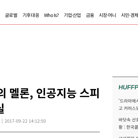
글로벌
기후대응
Who Is?
기업·산업
금융
시장·머니
시민·경
HUFF
 멜론, 인공지능 스피
'드라마에서
실
고 커머스
바닷속 산
2017-09-22 14:12:50
황 : 한국