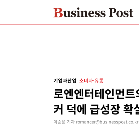
기업과산업
소비자·유통
로엔엔터테인먼트의
커 덕에 급성장 확
이승용 기자 romancer@businesspost.co.kr