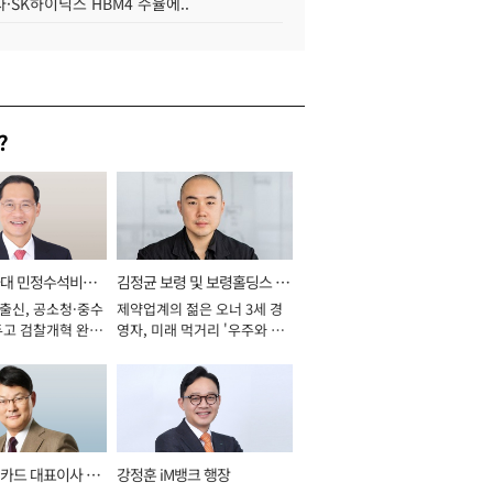
·SK하이닉스 HBM4 수율에..
?
와대 민정수석비서
김정균 보령 및 보령홀딩스 대
 출신, 공소청·중수
제약업계의 젊은 오너 3세 경
표이사 사장
두고 검찰개혁 완수
영자, 미래 먹거리 '우주와 헬
년]
스케어' 공들여 [2026년]
카드 대표이사 사
강정훈 iM뱅크 행장