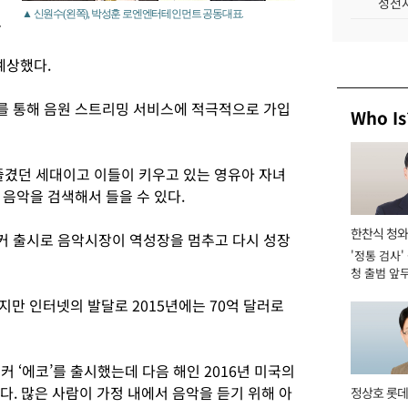
성전자
▲ 신원수(왼쪽), 박성훈 로엔엔터테인먼트 공동대표.
로
예상했다.
커를 통해 음원 스트리밍 서비스에 적극적으로 가입
Who Is
 즐겼던 세대이고 이들이 키우고 있는 영유아 자녀
음악을 검색해서 들을 수 있다.
한찬식 청
커 출시로 음악시장이 역성장을 멈추고 다시 성장
'정통 검사'
관
청 출범 앞
맡아 [2026
였지만 인터넷의 발달로 2015년에는 70억 달러로
커 ‘에코’를 출시했는데 다음 해인 2016년 미국의
다. 많은 사람이 가정 내에서 음악을 듣기 위해 아
정상호 롯데