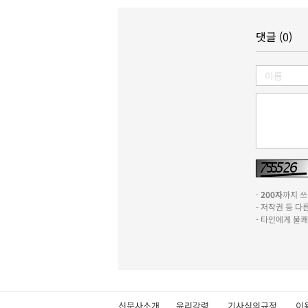
댓글 (0)
-
200자
까지 쓰실
- 저작권 등 
- 타인에게 불
신문사소개
윤리강령
기사심의규정
이