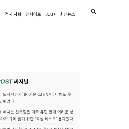
제
정치·사회
인사이트
JOB+
최신뉴스
씨저널
POST
 도시락까지' IP 키운 CJ ENM : 티빙도 웃
도 뛰었다
호 해치는 선크림은 미국·유럽 판매 어려운 상
콜마가 규제 뚫기 위한 '독성 테스트' 통과했다