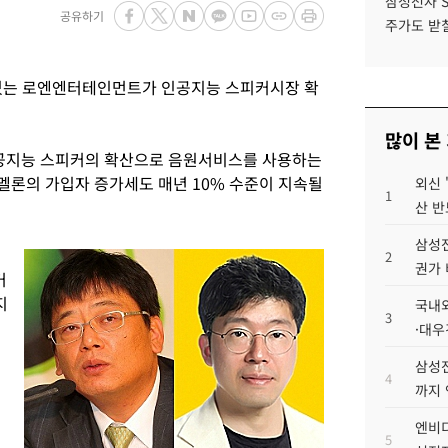
삼성전자 
공유하기
주가도 받칠
 있는 로엔엔터테인먼트가 인공지능 스피커시장 확
많이 본
인공지능 스피커의 확산으로 음원서비스를 사용하는
“멜론의 가입자 증가세도 매년 10% 수준이 지속될
외신 
1
산 반
삼성전
2
권가 
커
지
국내외
3
·대우
삼성전
4
까지
엔비디
5