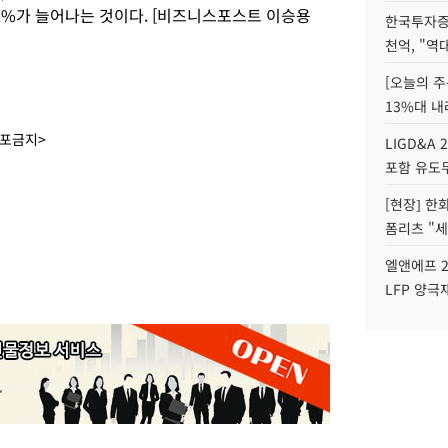
7.5%가 늘어나는 것이다. [비즈니스포스트 이승용
한국투자증
천억, "역
[오늘의 주
13%대 내
배포금지>
LIGD&A 
포함 유도무
[현장] 한
폼리츠 "세
엘앤에프 2
LFP 양극