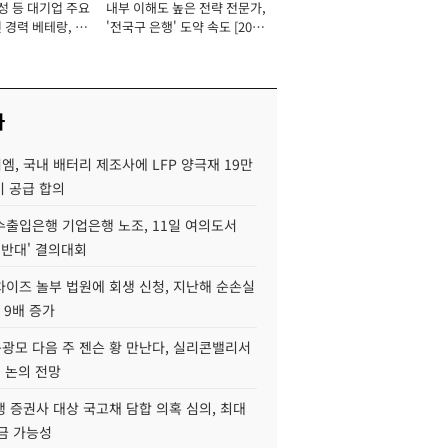
성 등 대기업 주요
내부 이해도 높은 전략 전문가,
 경력 베테랑, 신
'전국구 은행' 도약 속도 [2026
'초집중' 영업정지
년]
[2026년]
사
, 국내 배터리 제조사에 LFP 양극재 19만
기 공급 합의
수출입은행 기업은행 노조, 11일 여의도서
 반대' 결의대회
차이즈 놀부 법원에 회생 신청, 지난해 순손실
 9배 증가
구광모 다음 주 젠슨 황 만난다, 실리콘밸리서
' 논의 전망
 증권사 대상 국고채 담합 의혹 심의, 최대
금 가능성