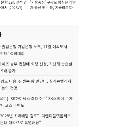
분할 2년, 실적 안
'기술중심' 구광모 힘실은 개발
이사 사장
어서 [2026년]
자 출신 첫 수장, 기술압도로
경쟁력 확보 사활 [2026년]
사
수출입은행 기업은행 노조, 11일 여의도서
 반대' 결의대회
차이즈 놀부 법원에 회생 신청, 지난해 순손실
 9배 증가
구광모 다음 주 젠슨 황 만난다, 실리콘밸리서
' 논의 전망
목주] 'SK하이닉스 최대주주' SK스퀘어 주가
려, 코스피 반도..
2028년 초과배당 검토", 디앤디플랫폼리츠
 문래 매각으로 특별배당"