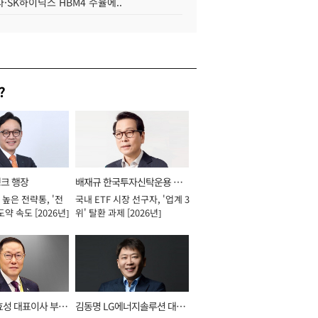
·SK하이닉스 HBM4 수율에..
?
뱅크 행장
배재규 한국투자신탁운용 대
높은 전략통, '전
국내 ETF 시장 선구자, '업계 3
표이사 사장
도약 속도 [2026년]
위' 탈환 과제 [2026년]
효성 대표이사 부회
김동명 LG에너지솔루션 대표