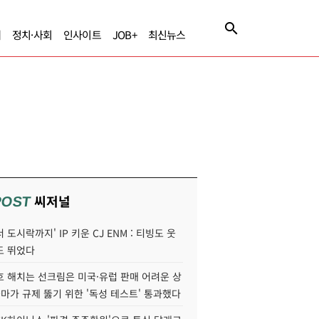
제
정치·사회
인사이트
JOB+
최신뉴스
씨저널
POST
 도시락까지' IP 키운 CJ ENM : 티빙도 웃
도 뛰었다
호 해치는 선크림은 미국·유럽 판매 어려운 상
콜마가 규제 뚫기 위한 '독성 테스트' 통과했다