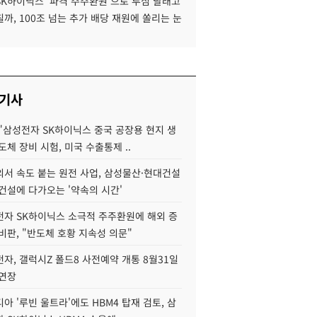
SK하이닉스 '파격 주주환원'으로 투심 달래고
까, 100조 넘는 추가 배당 재원에 쏠리는 눈
 기사
"삼성전자 SK하이닉스 중국 공장용 현지 생
도체 장비 시험, 미국 수출통제 ..
서 속도 붙는 원전 사업, 삼성물산·현대건설
건설에 다가오는 '약속의 시간'
자 SK하이닉스 소극적 주주환원에 해외 증
비판, "반도체 호황 지속성 의문"
자, 갤럭시Z 폴드8 사전예약 개통 8월31일
 연장
아 '루빈 울트라'에도 HBM4 탑재 검토, 삼