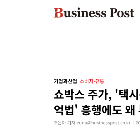
기업과산업
소비자·유통
쇼박스 주가, '택
억법' 흥행에도 왜
조은아 기자 euna@businesspost.co.kr
2