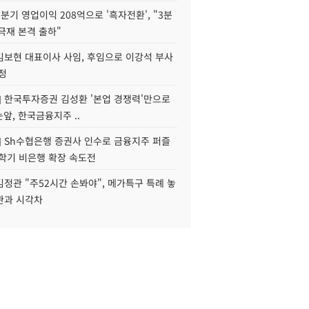
분기 영업이익 208억으로 '흑자전환', "3분
양극재 본격 출하"
김보현 대표이사 사임, 후임으로 이강석 부사
정
] 한국투자증권 김성환 '본업 경쟁력'만으로
눈앞, 한국금융지주 ..
] Sh수협은행 증권사 인수로 금융지주 퍼즐
신학기 비은행 확장 속도전
정관 "주52시간 손봐야", 메가특구 특례 놓
관과 시각차