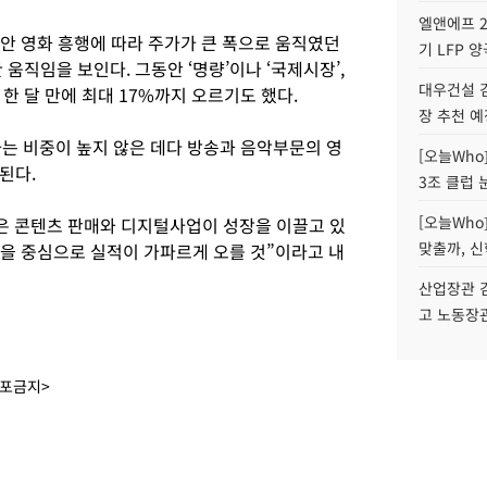
엘앤에프 2
동안 영화 흥행에 따라 주가가 큰 폭으로 움직였던
기 LFP 
움직임을 보인다. 그동안 ‘명량’이나 ‘국제시장’,
대우건설 
 한 달 만에 최대 17%까지 오르기도 했다.
장 추천 예
하는 비중이 높지 않은 데다 방송과 음악부문의 영
[오늘Who
된다.
3조 클럽 
[오늘Who
M은 콘텐츠 판매와 디지털사업이 성장을 이끌고 있
맞출까, 
등을 중심으로 실적이 가파르게 오를 것”이라고 내
산업장관 김
고 노동장
배포금지>