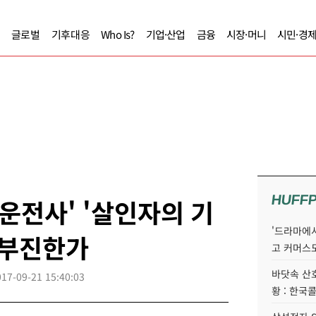
글로벌
기후대응
Who Is?
기업·산업
금융
시장·머니
시민·경
HUFF
시운전사' '살인자의 기
'드라마에서
 부진한가
고 커머스
바닷속 산
017-09-21 15:40:03
황 : 한국