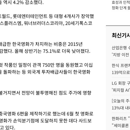
 역시 4.2% 감소했다.
효성과 인적 
장
정화 단계 들
트월드, 롯데엔터테인먼트 등 대형 4개사가 장악했
박스플러스엠, 워너브러더스코리아, 20세기폭스코
최신기
배급한 한국영화가 차지하는 비중은 2015년
산업은행 
급감했다. 올해 상반기는 75.1%로 더욱 낮아졌다.
'지방 이전
 작품인 밀정이 관객 750만 명을 동원했고 이십
한식 프랜
을 돌파하는 등 외국계 투자배급사들이 한국영화
139억으로
LG 회장 
'피지컬 AI
불거지면서 전망이 불투명해진 점도 주가에 영향
[오늘의 주
13%대 내
국영화 6편을 제작하기로 했는데 6월 첫 영화로
한화리츠 "
이 영화가 손익분기점에 도달하지 못한 데다 사드보
"세미콜론
고 있다.