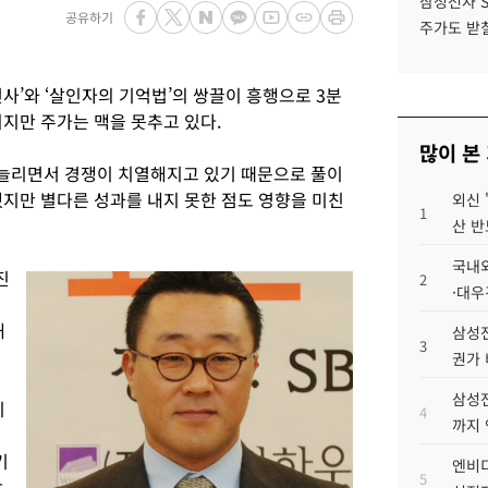
삼성전자 
공유하기
주가도 받칠
사’와 ‘살인자의 기억법’의 쌍끌이 흥행으로 3분
지만 주가는 맥을 못추고 있다.
많이 본
늘리면서 경쟁이 치열해지고 있기 때문으로 풀이
했지만 별다른 성과를 내지 못한 점도 영향을 미친
외신 
1
산 반
국내외
진
2
·대우
해
삼성전
3
권가 
삼성전
이
4
까지
기
엔비디
5
망