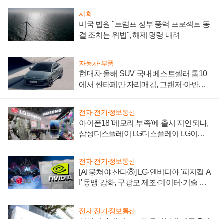
사회
미국 법원 "트럼프 정부 풍력 프로젝트 동
결 조치는 위법", 해제 명령 내려
자동차·부품
현대차 올해 SUV 국내 베스트셀러 톱10
에서 싼타페만 자리매김, 그랜저·아반떼
'세단 쌍끌이'로 내수 방어
전자·전기·정보통신
아이폰18 '메모리 부족'에 출시 지연되나,
삼성디스플레이 LG디스플레이 LG이노
텍 '탈애플' 수익 다각화 속도
전자·전기·정보통신
[AI 뭉쳐야 산다⑧] LG·엔비디아 '피지컬 A
I' 동맹 강화, 구광모 제조·데이터·기술 결
집해 종합 로보틱스 기업으로
전자·전기·정보통신