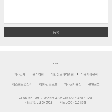
PC버전
회사소개
윤리강령
개인정보처리방침
이용자위원회
청소년보호정책
정정·반론보도
기사심의규정
불편신고
서울특별시 성동구 성수일로 39-34 서울숲더스페이스 12층
대표전화 : 1800-6522
팩스 : 070-4015-8658