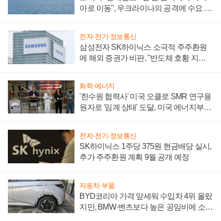
아로 이동", 우크라이나의 공격에 수요 늘
어
전자·전기·정보통신
삼성전자 SK하이닉스 소극적 주주환원
에 해외 증권가 비판, "반도체 호황 지속
성 의문"
화학·에너지
'한수원 협력사' 미국 오클로 SMR 연구용
원자로 '임계 상태' 도달, 미국 에너지부
"중요한 이정표"
전자·전기·정보통신
SK하이닉스 1주당 375원 현금배당 실시,
추가 주주환원 계획 9월 공개 예정
자동차·부품
BYD코리아 가격 앞세워 수입차 4위 올랐
지만, BMW·벤츠보다 높은 공임비에 소비
자 불만 폭발