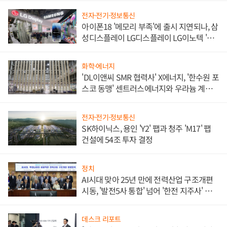
전자·전기·정보통신
아이폰18 '메모리 부족'에 출시 지연되나, 삼
성디스플레이 LG디스플레이 LG이노텍 '탈
애플' 수익 다각화 속도
화학·에너지
'DL이앤씨 SMR 협력사' X에너지, '한수원 포
스코 동맹' 센트러스에너지와 우라늄 계약
체결
전자·전기·정보통신
SK하이닉스, 용인 'Y2' 팹과 청주 'M17' 팹
건설에 54조 투자 결정
정치
AI시대 맞아 25년 만에 전력산업 구조개편
시동, '발전5사 통합' 넘어 '한전 지주사' 재편
론도
데스크 리포트