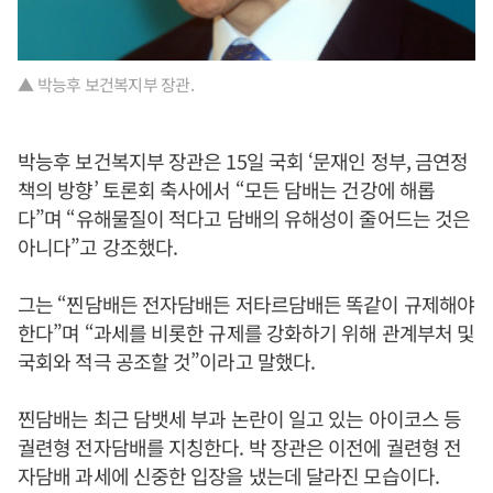
▲ 박능후 보건복지부 장관.
박능후 보건복지부 장관은 15일 국회 ‘문재인 정부, 금연정
책의 방향’ 토론회 축사에서 “모든 담배는 건강에 해롭
다”며 “유해물질이 적다고 담배의 유해성이 줄어드는 것은
아니다”고 강조했다.
그는 “찐담배든 전자담배든 저타르담배든 똑같이 규제해야
한다”며 “과세를 비롯한 규제를 강화하기 위해 관계부처 및
국회와 적극 공조할 것”이라고 말했다.
찐담배는 최근 담뱃세 부과 논란이 일고 있는 아이코스 등
궐련형 전자담배를 지칭한다. 박 장관은 이전에 궐련형 전
자담배 과세에 신중한 입장을 냈는데 달라진 모습이다.