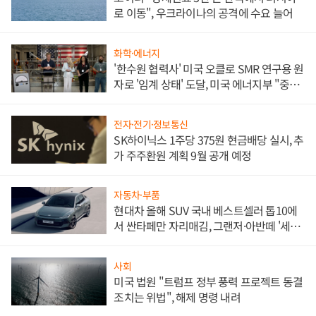
로 이동", 우크라이나의 공격에 수요 늘어
화학·에너지
'한수원 협력사' 미국 오클로 SMR 연구용 원
자로 '임계 상태' 도달, 미국 에너지부 "중요
한 이정표"
전자·전기·정보통신
SK하이닉스 1주당 375원 현금배당 실시, 추
가 주주환원 계획 9월 공개 예정
자동차·부품
현대차 올해 SUV 국내 베스트셀러 톱10에
서 싼타페만 자리매김, 그랜저·아반떼 '세단
쌍끌이'로 내수 방어
사회
미국 법원 "트럼프 정부 풍력 프로젝트 동결
조치는 위법", 해제 명령 내려