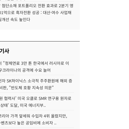
 첨단소재 포트폴리오 전환 효과로 2분기 영
01억으로 흑자전환 성공 : 대산·여수 사업재
질개선 속도 높인다
 기사
 "정제연료 3만 톤 한국에서 러시아로 이
 우크라이나의 공격에 수요 늘어
자 SK하이닉스 소극적 주주환원에 해외 증
비판, "반도체 호황 지속성 의문"
원 협력사' 미국 오클로 SMR 연구용 원자로
 상태' 도달, 미국 에너지부..
코리아 가격 앞세워 수입차 4위 올랐지만,
·벤츠보다 높은 공임비에 소비자 ..