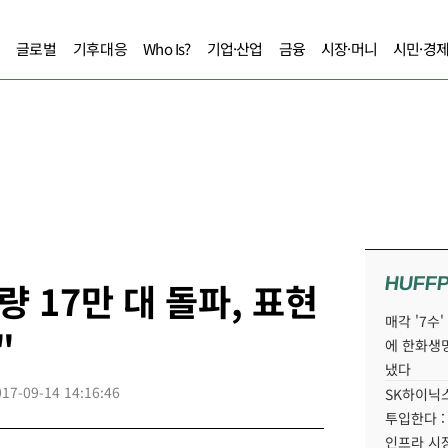
글로벌
기후대응
Who Is?
기업·산업
금융
시장·머니
시민·경
HUFF
 17만 대 돌파, 표현
매각 '7수
"
에 한화생
냈다
017-09-14 14:16:46
SK하이닉스
투입한다 :
인프라 시