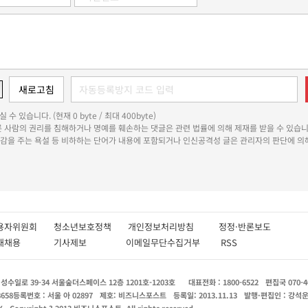
 수 있습니다. (현재 0 byte / 최대 400byte)
다른 사람의 권리를 침해하거나 명예를 훼손하는 댓글은 관련 법률에 의해 제재를 받을 수 있습니
쾌감을 주는 욕설 등 비하하는 단어가 내용에 포함되거나 인신공격성 글은 관리자의 판단에 의해
용자위원회
청소년보호정책
개인정보처리방침
정정·반론보도
인재채용
기사제보
이메일무단수집거부
RSS
수일로 39-34 서울숲더스페이스 12층 1201호-1203호
대표전화 : 1800-6522
편집국 070-4
8658
등록번호 : 서울 아 02897
제호: 비즈니스포스트
등록일: 2013.11.13
발행·편집인 : 강석
X
Copyright ? 2013 비즈니스포스트. All rights reserved.