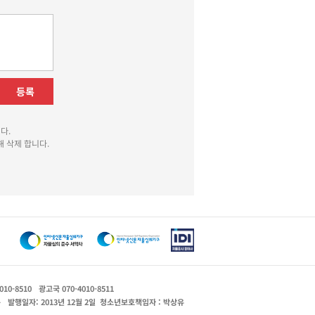
등록
다.
 삭제 합니다.
010-8510
광고국 070-4010-8511
운
발행일자: 2013년 12월 2일
청소년보호책임자 : 박상유