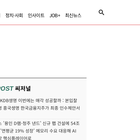
제
정치·사회
인사이트
JOB+
최신뉴스
씨저널
POST
' KDB생명 이번에는 매각 성공할까 : 본입찰
명 흥국생명 한국금융지주가 최종 인수제안서
 '용인 D램-청주 낸드' 신규 팹 건설에 54조
 '연평균 19% 성장' 메모리 수요 대응해 AI
장 핵심플레이어로