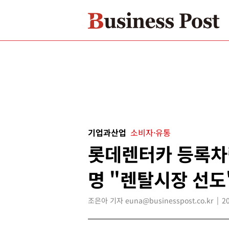
기업과산업
소비자·유통
롯데렌터카 등록차량
명 "렌탈시장 선도
조은아 기자 euna@businesspost.co.kr
2