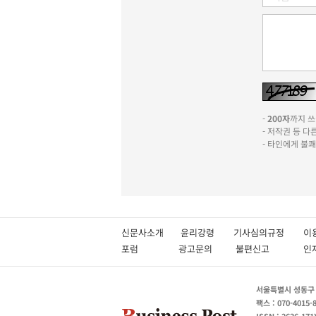
-
200자
까지 쓰실
- 저작권 등 
- 타인에게 불
신문사소개
윤리강령
기사심의규정
이
포럼
광고문의
불편신고
서울특별시 성동구 성
팩스 : 070-4015-
ISSN : 2636-171