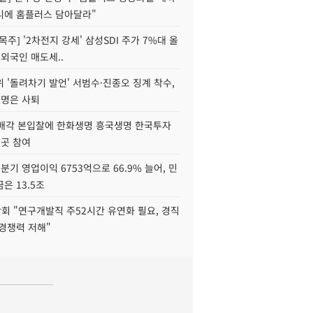
니에 홈플러스 담아달라"
목주] '2차전지 강세' 삼성SDI 주가 7%대 올
 외국인 매도세..
 '돌려차기 발언' 서범수·진종오 징계 착수,
2명은 사퇴
 매각 본입찰에 한화생명 흥국생명 한국투자
3곳 참여
분기 영업이익 6753억으로 66.9% 늘어, 민
은 13.5조
회 "연구개발직 주52시간 유연화 필요, 경직
경쟁력 저해"