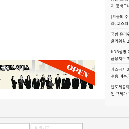
지 장바구
[오늘의 주
라, 코스피
국힘 윤리위
윤리위원 
KDB생명
금융지주 
가스공사 2
수용 미수금
반도체공학
된 규제가 