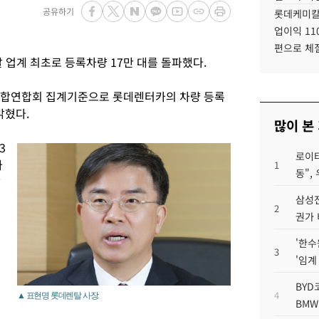
공유하기
롯데케미칼
업이익 11
편으로 체
 업계 최초로 등록차량 17만 대를 돌파했다.
조합연합회 집계기준으로 롯데렌터카의 차량 등록
밝혔다.
많이 본
3
로이터
카
1
동",
말
삼성전
2
권가 
'한수
3
'임계
BYD
4
▲ 표현명 롯데렌탈 사장.
BMW