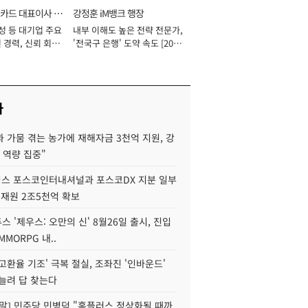
카드 대표이사 사
강정훈 iM뱅크 행장
성 등 대기업 주요
내부 이해도 높은 전략 전문가,
 경력, 신뢰 회복
'전국구 은행' 도약 속도 [2026
[2026년]
년]
사
 가뭄 겪는 농가에 재해자금 3천억 지원, 강
 역량 집중"
스 포스코인터내셔널과 포스코DX 지분 일부
 재원 2조5천억 확보
투스 '제우스: 오만의 신' 8월26일 출시, 진입
MMORPG 내..
고환율 기조' 극복 절실, 조좌진 '인바운드'
늘려 답 찾는다
정말] 민주당 민병덕 "홈플러스 정상화될 때까