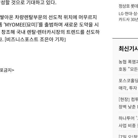
달성할 것으로 기대하고 있다.
정상호 롯데
LG·현대·삼
장
안 쌓아온 차량렌탈부문의 선도적 위치에 머무르지
카드사 30년
‘MYOMEE(묘미)’를 출범하며 새로운 도약을 시
에 '초집중' 
을 창조해 국내 렌탈·렌터카시장의 트렌드를 선도하
. [비즈니스포스트 조은아 기자]
최신기
농협 폭염과
호동 "모든
배포금지>
포스코홀딩
매각, 투자
[현장] 컴
장벽 낮춘 
하나투어 '
사업 비중 
[7일 오!