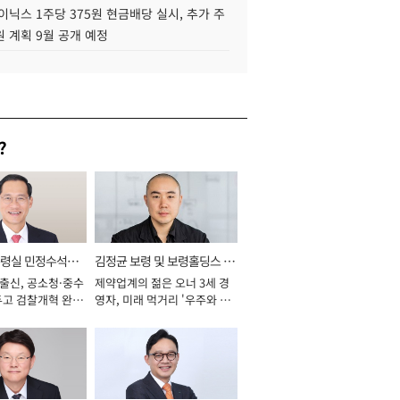
이닉스 1주당 375원 현금배당 실시, 추가 주
 계획 9월 공개 예정
?
통령실 민정수석비
김정균 보령 및 보령홀딩스 대
 출신, 공소청·중수
제약업계의 젊은 오너 3세 경
표이사 사장
두고 검찰개혁 완수
영자, 미래 먹거리 '우주와 헬
년]
스케어' 공들여 [2026년]