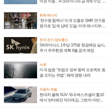
아로 이동", 우크라이나의 공격에 수요 늘
어
화학·에너지
'한수원 협력사' 미국 오클로 SMR 연구용
원자로 '임계 상태' 도달, 미국 에너지부
"중요한 이정표"
전자·전기·정보통신
SK하이닉스 1주당 375원 현금배당 실시,
추가 주주환원 계획 9월 공개 예정
사회
미국 법원 "트럼프 정부 풍력 프로젝트 동
결 조치는 위법", 해제 명령 내려
자동차·부품
현대차 올해 SUV 국내 베스트셀러 톱10
에서 싼타페만 자리매김, 그랜저·아반떼
'세단 쌍끌이'로 내수 방어