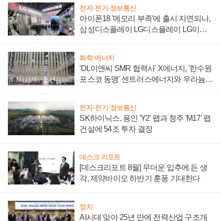
전자·전기·정보통신
아이폰18 '메모리 부족'에 출시 지연되나,
삼성디스플레이 LG디스플레이 LG이노
텍 '탈애플' 수익 다각화 속도
화학·에너지
'DL이앤씨 SMR 협력사' X에너지, '한수원
포스코 동맹' 센트러스에너지와 우라늄
계약 체결
전자·전기·정보통신
SK하이닉스, 용인 'Y2' 팹과 청주 'M17' 팹
건설에 54조 투자 결정
데스크 리포트
[데스크리포트 8월] 무더운 입추에 든 생
각, 제약바이오 하반기 훈풍 기대한다
정치
AI시대 맞아 25년 만에 전력산업 구조개