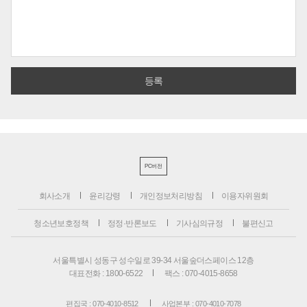
PC버전
회사소개
윤리강령
개인정보처리방침
이용자위원회
청소년보호정책
정정·반론보도
기사심의규정
불편신고
서울특별시 성동구 성수일로 39-34 서울숲더스페이스 12층
대표전화 : 1800-6522
팩스 : 070-4015-8658
편집국 : 070-4010-8512
사업본부 : 070-4010-7078