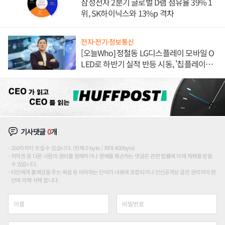
삼성전자 2분기 글로벌 D램 점유율 39% 1
위, SK하이닉스와 13%p 격차
전자·전기·정보통신
[오늘Who] 정철동 LG디스플레이 모바일 O
LED로 하반기 실적 반등 시동, '칩플레이
션'에 가격 인하 압박은 부담
기사댓글
0
개
200자까지 쓰실 수 있습니다. (현재 0 byte / 최대 400byte)
저작권 등 다른 사람의 권리를 침해하거나 명예를 훼손하는 댓글은 관련 법률에 의해 제재를 받을
수 있습니다.
타인에게 불쾌감을 주는 욕설 등 비하하는 단어가 내용에 포함되거나 인신공격성 글은 관리자의 판
단에 의해 삭제 합니다.