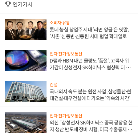
인기기사
소비자·유통
롯데·농심 창업주 시대 '라면 앙금'은 옛말,
'사촌' 신동빈·신동원 시대 협업 확대일로
전자·전기·정보통신
D램과 HBM 내년 물량도 '품절', 고객사 위
기감이 삼성전자 SK하이닉스 협상력 더 키
워
건설
국내외서 속도 붙는 원전 사업, 삼성물산·현
대건설·대우건설에 다가오는 '약속의 시간'
전자·전기·정보통신
외신 "삼성전자 SK하이닉스 중국 공장용 현
지 생산 반도체 장비 시험, 미국 수출통제 대
비"