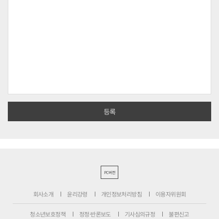
PC버전
회사소개
윤리강령
개인정보처리방침
이용자위원회
청소년보호정책
정정·반론보도
기사심의규정
불편신고