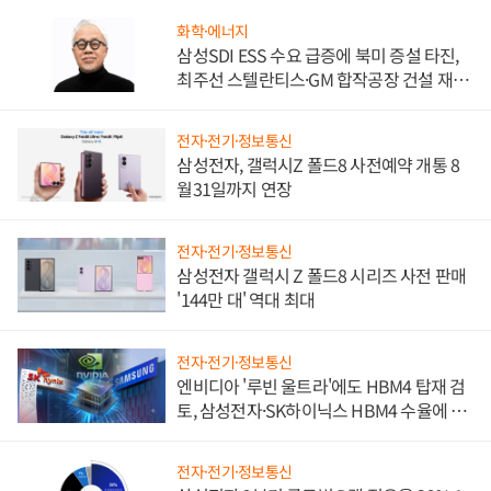
화학·에너지
삼성SDI ESS 수요 급증에 북미 증설 타진,
최주선 스텔란티스·GM 합작공장 건설 재추
진하나
전자·전기·정보통신
삼성전자, 갤럭시Z 폴드8 사전예약 개통 8
월31일까지 연장
전자·전기·정보통신
삼성전자 갤럭시 Z 폴드8 시리즈 사전 판매
'144만 대' 역대 최대
전자·전기·정보통신
엔비디아 '루빈 울트라'에도 HBM4 탑재 검
토, 삼성전자·SK하이닉스 HBM4 수율에 주
도권 갈린다
전자·전기·정보통신