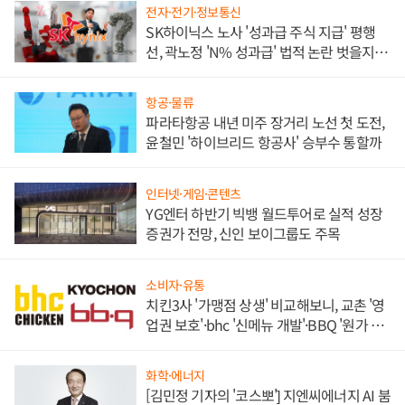
전자·전기·정보통신
SK하이닉스 노사 '성과급 주식 지급' 평행
선, 곽노정 'N% 성과급' 법적 논란 벗을지 주
목
항공·물류
파라타항공 내년 미주 장거리 노선 첫 도전,
윤철민 '하이브리드 항공사' 승부수 통할까
인터넷·게임·콘텐츠
YG엔터 하반기 빅뱅 월드투어로 실적 성장
증권가 전망, 신인 보이그룹도 주목
소비자·유통
치킨3사 '가맹점 상생' 비교해보니, 교촌 '영
업권 보호'·bhc '신메뉴 개발'·BBQ '원가 부
담'
화학·에너지
[김민정 기자의 '코스뽀'] 지엔씨에너지 AI 붐