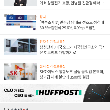
에 비상발전기 호황, 안병철 친환경 에너지
발전전문기업 향한다
정치
[여론조사꽃] 민주당 당대표 선호도 정청래
30.5%·김민석 29.6%, 0.9%p 초접전
전자·전기·정보통신
삼성전자, 미국 오크리지국립연구소와 극저
온 히트펌프 개발하기로
전자·전기·정보통신
SK하이닉스 통합노조 설립 움직임 본격화,
성과급 체계 불만에 3500명 결집
기사댓글
0
개