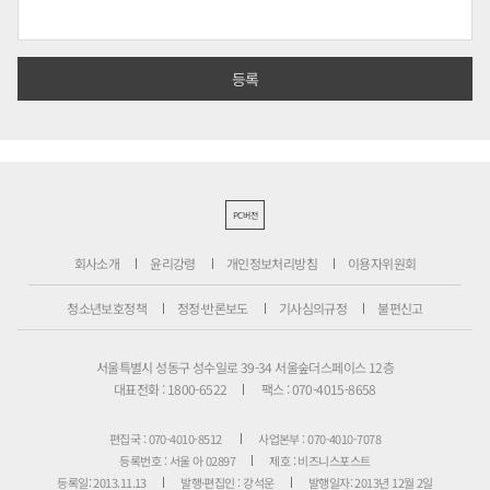
PC버전
회사소개
윤리강령
개인정보처리방침
이용자위원회
청소년보호정책
정정·반론보도
기사심의규정
불편신고
서울특별시 성동구 성수일로 39-34 서울숲더스페이스 12층
대표전화 : 1800-6522
팩스 : 070-4015-8658
편집국 : 070-4010-8512
사업본부 : 070-4010-7078
등록번호 : 서울 아 02897
제호 : 비즈니스포스트
등록일: 2013.11.13
발행·편집인 : 강석운
발행일자: 2013년 12월 2일