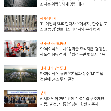
조치는 위법", 해제 명령 내려
화학·에너지
'DL이앤씨 SMR 협력사' X에너지, '한수원 포
스코 동맹' 센트러스에너지와 우라늄 계약
체결
전자·전기·정보통신
SK하이닉스 노사 '성과급 주식지급' 평행선,
곽노정 'N% 성과급' 법적 논란 벗을지 주목
전자·전기·정보통신
SK하이닉스, 용인 'Y2' 팹과 청주 'M17' 팹
건설에 54조 투자 결정
정치
AI시대 맞아 25년 만에 전력산업 구조개편
시동, '발전5사 통합' 넘어 '한전 지주사' 재편
론도