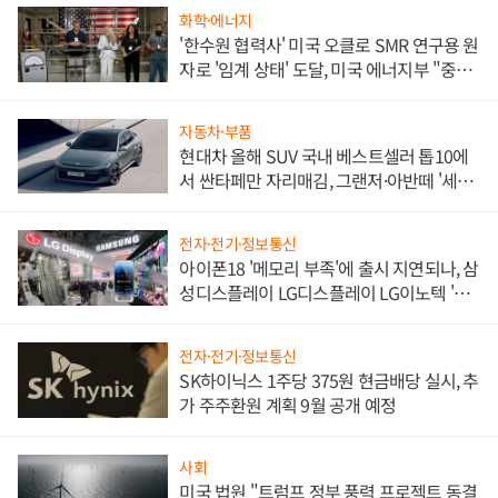
화학·에너지
'한수원 협력사' 미국 오클로 SMR 연구용 원
자로 '임계 상태' 도달, 미국 에너지부 "중요
한 이정표"
자동차·부품
현대차 올해 SUV 국내 베스트셀러 톱10에
서 싼타페만 자리매김, 그랜저·아반떼 '세단
쌍끌이'로 내수 방어
전자·전기·정보통신
아이폰18 '메모리 부족'에 출시 지연되나, 삼
성디스플레이 LG디스플레이 LG이노텍 '탈
애플' 수익 다각화 속도
전자·전기·정보통신
SK하이닉스 1주당 375원 현금배당 실시, 추
가 주주환원 계획 9월 공개 예정
사회
미국 법원 "트럼프 정부 풍력 프로젝트 동결