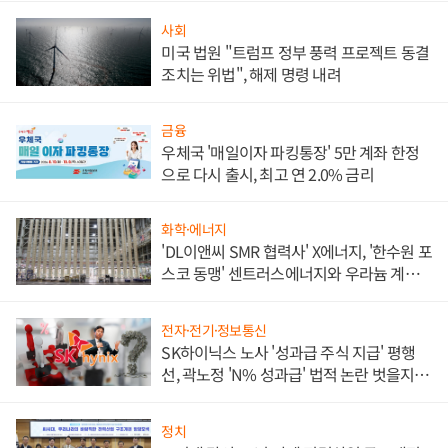
사회
미국 법원 "트럼프 정부 풍력 프로젝트 동결
조치는 위법", 해제 명령 내려
금융
우체국 '매일이자 파킹통장' 5만 계좌 한정
으로 다시 출시, 최고 연 2.0% 금리
화학·에너지
'DL이앤씨 SMR 협력사' X에너지, '한수원 포
스코 동맹' 센트러스에너지와 우라늄 계약
체결
전자·전기·정보통신
SK하이닉스 노사 '성과급 주식 지급' 평행
선, 곽노정 'N% 성과급' 법적 논란 벗을지 주
목
정치