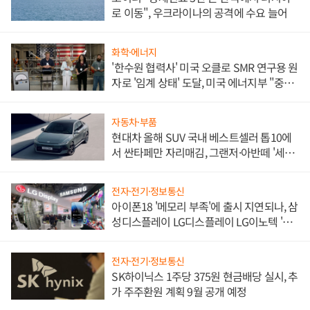
로 이동", 우크라이나의 공격에 수요 늘어
화학·에너지
'한수원 협력사' 미국 오클로 SMR 연구용 원
자로 '임계 상태' 도달, 미국 에너지부 "중요
한 이정표"
자동차·부품
현대차 올해 SUV 국내 베스트셀러 톱10에
서 싼타페만 자리매김, 그랜저·아반떼 '세단
쌍끌이'로 내수 방어
전자·전기·정보통신
아이폰18 '메모리 부족'에 출시 지연되나, 삼
성디스플레이 LG디스플레이 LG이노텍 '탈
애플' 수익 다각화 속도
전자·전기·정보통신
SK하이닉스 1주당 375원 현금배당 실시, 추
가 주주환원 계획 9월 공개 예정