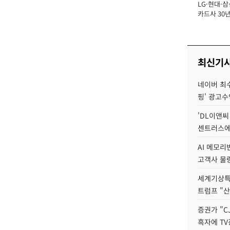
LG·현대·삼
장
카드사 30년
에 '초집중' 
최신기
네이버 최수연
핑' 광고수
'DL이앤씨
센트러스에
AI 메모
고객사 물량
세계기상특
트럼프 "산
증권가 "C
흑자에 TV