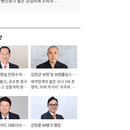
·벤츠보다 높은 공임비에 소비자 ..
?
통령실 민정수석비
김정균 보령 및 보령홀딩스 대
 출신, 공소청·중수
제약업계의 젊은 오너 3세 경
표이사 사장
두고 검찰개혁 완수
영자, 미래 먹거리 '우주와 헬
년]
스케어' 공들여 [2026년]
카드 대표이사 사
강정훈 iM뱅크 행장