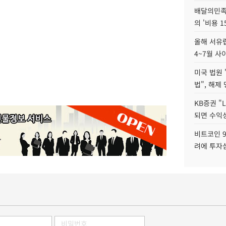
배달의민족
의 '비용 
올해 서유럽
4~7월 사
미국 법원 
법", 해제
KB증권 "
되면 수익성
비트코인 9
려에 투자