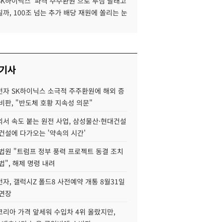
SK하이닉스 '파격 주주환원'으로 투심 달래고
까, 100조 넘는 추가 배당 재원에 쏠리는 눈
 기사
자 SK하이닉스 소극적 주주환원에 해외 증
비판, "반도체 호황 지속성 의문"
서 속도 붙는 원전 사업, 삼성물산·현대건설
건설에 다가오는 '약속의 시간'
법원 "트럼프 정부 풍력 프로젝트 동결 조치
법", 해제 명령 내려
자, 갤럭시Z 폴드8 사전예약 개통 8월31일
 연장
코리아 가격 앞세워 수입차 4위 올랐지만,