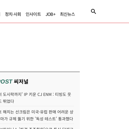
제
정치·사회
인사이트
JOB+
최신뉴스
씨저널
POST
 도시락까지' IP 키운 CJ ENM : 티빙도 웃
도 뛰었다
호 해치는 선크림은 미국·유럽 판매 어려운 상
콜마가 규제 뚫기 위한 '독성 테스트' 통과했다