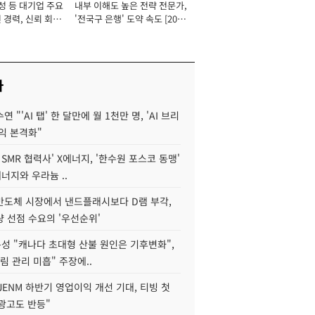
성 등 대기업 주요
내부 이해도 높은 전략 전문가,
 경력, 신뢰 회복
'전국구 은행' 도약 속도 [2026
[2026년]
년]
사
 "'AI 탭' 한 달만에 월 1천만 명, 'AI 브리
익 본격화"
 SMR 협력사' X에너지, '한수원 포스코 동맹'
너지와 우라늄 ..
리반도체 시장에서 낸드플래시보다 D램 부각,
 선점 수요의 '우선순위'
성 "캐나다 초대형 산불 원인은 기후변화",
림 관리 미흡" 주장에..
JENM 하반기 영업이익 개선 기대, 티빙 첫
광고도 반등"