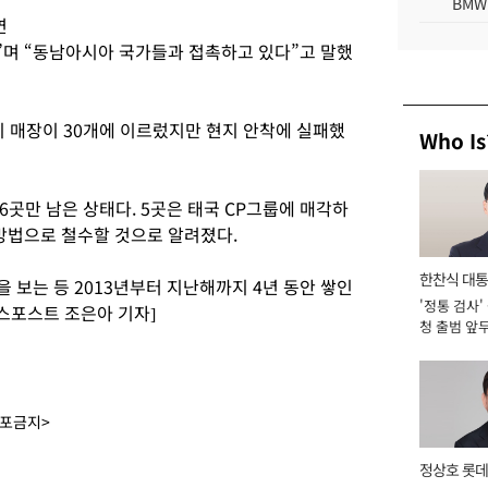
BMW
연
며 “동남아시아 국가들과 접촉하고 있다”고 말했
지 매장이 30개에 이르렀지만 현지 안착에 실패했
Who Is
곳만 남은 상태다. 5곳은 태국 CP그룹에 매각하
 방법으로 철수할 것으로 알려졌다.
한찬식 대
을 보는 등 2013년부터 지난해까지 4년 동안 쌓인
'정통 검사'
서관
니스포스트 조은아 기자]
청 출범 앞
맡아 [2026
배포금지>
정상호 롯데