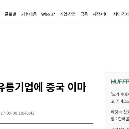
글로벌
기후대응
Who Is?
기업·산업
금융
시장·머니
시민·경
HUFF
유통기업에 중국 이마
'드라마에서
고 커머스
바닷속 산
017-09-08 18:48:42
황 : 한국