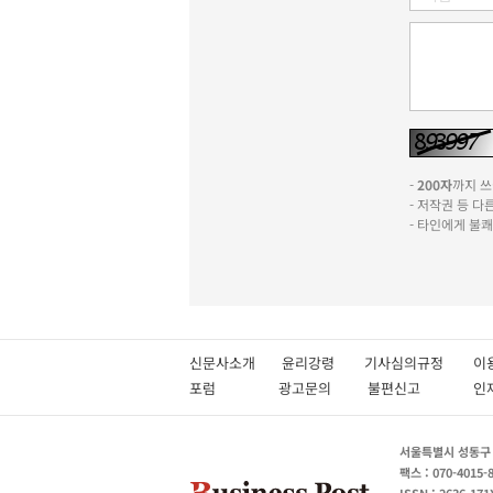
-
200자
까지 쓰실
- 저작권 등 
- 타인에게 불
신문사소개
윤리강령
기사심의규정
이
포럼
광고문의
불편신고
서울특별시 성동구 성
팩스 : 070-4015-
ISSN : 2636-171