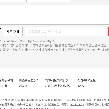
 수 있습니다. (현재 0 byte / 최대 400byte)
다른 사람의 권리를 침해하거나 명예를 훼손하는 댓글은 관련 법률에 의해 제재를 받을 수 있습니
쾌감을 주는 욕설 등 비하하는 단어가 내용에 포함되거나 인신공격성 글은 관리자의 판단에 의해
용자위원회
청소년보호정책
개인정보처리방침
정정·반론보도
인재채용
기사제보
이메일무단수집거부
RSS
수일로 39-34 서울숲더스페이스 12층 1201호-1203호
대표전화 : 1800-6522
편집국 070-4
8658
등록번호 : 서울 아 02897
제호: 비즈니스포스트
등록일: 2013.11.13
발행·편집인 : 강석
X
Copyright ? 2013 비즈니스포스트. All rights reserved.