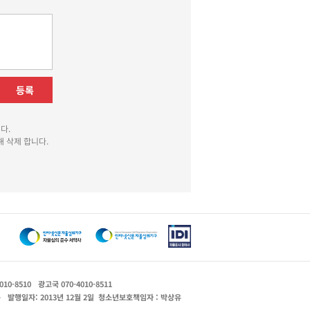
등록
다.
 삭제 합니다.
010-8510
광고국 070-4010-8511
운
발행일자: 2013년 12월 2일
청소년보호책임자 : 박상유