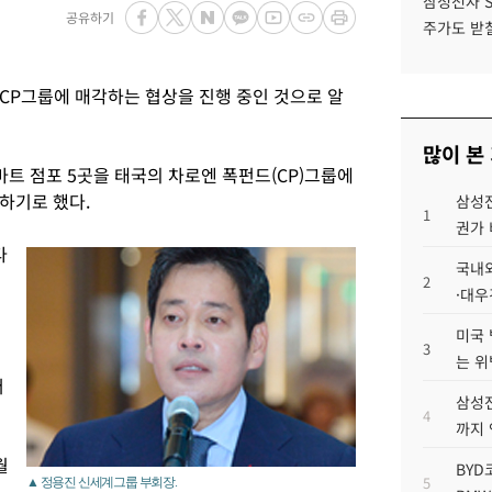
삼성전자 
공유하기
주가도 받칠
CP그룹에 매각하는 협상을 진행 중인 것으로 알
많이 본
트 점포 5곳을 태국의 차로엔 폭펀드(CP)그룹에
하기로 했다.
삼성전
1
권가 
다
국내외
2
·대우
미국 
3
는 위
터
삼성전
4
까지
월
BYD
5
▲ 정용진 신세계그룹 부회장.