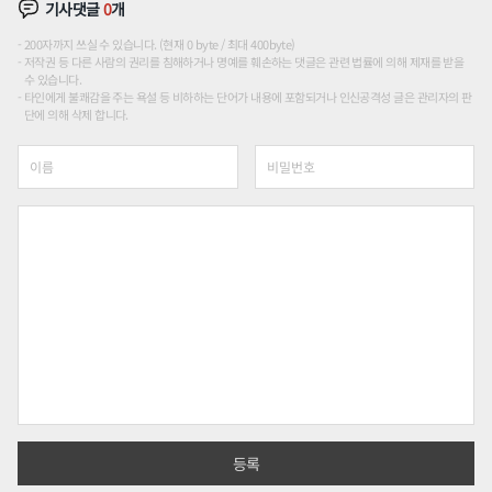
기사댓글
0
개
200자까지 쓰실 수 있습니다. (현재 0 byte / 최대 400byte)
저작권 등 다른 사람의 권리를 침해하거나 명예를 훼손하는 댓글은 관련 법률에 의해 제재를 받을
수 있습니다.
타인에게 불쾌감을 주는 욕설 등 비하하는 단어가 내용에 포함되거나 인신공격성 글은 관리자의 판
단에 의해 삭제 합니다.