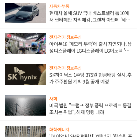
자동차·부품
현대차 올해 SUV 국내 베스트셀러 톱10에
서 싼타페만 자리매김, 그랜저·아반떼 '세단
쌍끌이'로 내수 방어
전자·전기·정보통신
아이폰18 '메모리 부족'에 출시 지연되나, 삼
성디스플레이 LG디스플레이 LG이노텍 '탈
애플' 수익 다각화 속도
전자·전기·정보통신
SK하이닉스 1주당 375원 현금배당 실시, 추
가 주주환원 계획 9월 공개 예정
사회
미국 법원 "트럼프 정부 풍력 프로젝트 동결
조치는 위법", 해제 명령 내려
화학·에너지
'DL이앤씨 SMR 협력사' X에너지, '한수원 포