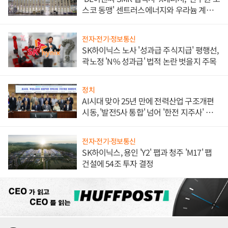
스코 동맹' 센트러스에너지와 우라늄 계약
체결
전자·전기·정보통신
SK하이닉스 노사 '성과급 주식지급' 평행선,
곽노정 'N% 성과급' 법적 논란 벗을지 주목
정치
AI시대 맞아 25년 만에 전력산업 구조개편
시동, '발전5사 통합' 넘어 '한전 지주사' 재편
론도
전자·전기·정보통신
SK하이닉스, 용인 'Y2' 팹과 청주 'M17' 팹
건설에 54조 투자 결정