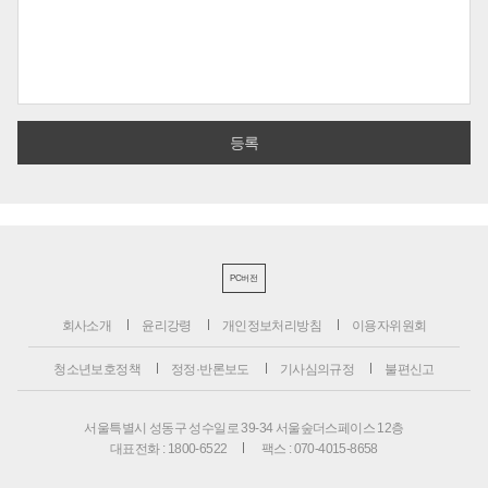
PC버전
회사소개
윤리강령
개인정보처리방침
이용자위원회
청소년보호정책
정정·반론보도
기사심의규정
불편신고
서울특별시 성동구 성수일로 39-34 서울숲더스페이스 12층
대표전화 : 1800-6522
팩스 : 070-4015-8658