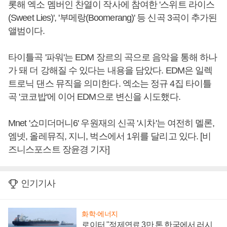
롯해 엑소 멤버인 찬열이 작사에 참여한 '스위트 라이스
(Sweet Lies)', '부메랑(Boomerang)' 등 신곡 3곡이 추가된
앨범이다.
타이틀곡 '파워'는 EDM 장르의 곡으로 음악을 통해 하나
가 돼 더 강해질 수 있다는 내용을 담았다. EDM은 일렉
트로닉 댄스 뮤직을 의미한다. 엑소는 정규 4집 타이틀
곡 '코코밥'에 이어 EDM으로 변신을 시도했다.
Mnet '쇼미더머니6' 우원재의 신곡 '시차'는 여전히 멜론,
엠넷, 올레뮤직, 지니, 벅스에서 1위를 달리고 있다. [비
즈니스포스트 장윤경 기자]
인기기사
화학·에너지
로이터 "정제연료 3만 톤 한국에서 러시