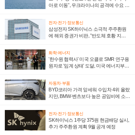
아로 이동", 우크라이나의 공격에 수요 늘
어
전자·전기·정보통신
삼성전자 SK하이닉스 소극적 주주환원
에 해외 증권가 비판, "반도체 호황 지속
성 의문"
화학·에너지
'한수원 협력사' 미국 오클로 SMR 연구용
원자로 '임계 상태' 도달, 미국 에너지부
"중요한 이정표"
자동차·부품
BYD코리아 가격 앞세워 수입차 4위 올랐
지만, BMW·벤츠보다 높은 공임비에 소비
자 불만 폭발
전자·전기·정보통신
SK하이닉스 1주당 375원 현금배당 실시,
추가 주주환원 계획 9월 공개 예정