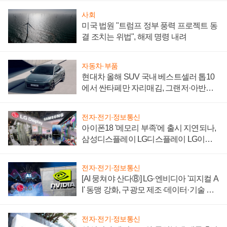
사회
미국 법원 "트럼프 정부 풍력 프로젝트 동
결 조치는 위법", 해제 명령 내려
자동차·부품
현대차 올해 SUV 국내 베스트셀러 톱10
에서 싼타페만 자리매김, 그랜저·아반떼
'세단 쌍끌이'로 내수 방어
전자·전기·정보통신
아이폰18 '메모리 부족'에 출시 지연되나,
삼성디스플레이 LG디스플레이 LG이노
텍 '탈애플' 수익 다각화 속도
전자·전기·정보통신
[AI 뭉쳐야 산다⑧] LG·엔비디아 '피지컬 A
I' 동맹 강화, 구광모 제조·데이터·기술 결
집해 종합 로보틱스 기업으로
전자·전기·정보통신