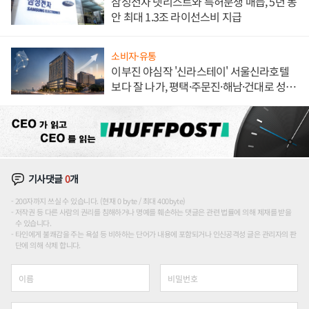
삼성전자 넷리스트와 특허분쟁 매듭, 5년 동
안 최대 1.3조 라이선스비 지급
소비자·유통
이부진 야심작 '신라스테이' 서울신라호텔
보다 잘 나가, 평택·주문진·해남·건대로 성
장판 더 넓힌다
기사댓글
0
개
200자까지 쓰실 수 있습니다. (현재 0 byte / 최대 400byte)
저작권 등 다른 사람의 권리를 침해하거나 명예를 훼손하는 댓글은 관련 법률에 의해 제재를 받을
수 있습니다.
타인에게 불쾌감을 주는 욕설 등 비하하는 단어가 내용에 포함되거나 인신공격성 글은 관리자의 판
단에 의해 삭제 합니다.