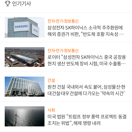
인기기사
전자·전기·정보통신
삼성전자 SK하이닉스 소극적 주주환원에
해외 증권가 비판, "반도체 호황 지속성 의
문"
전자·전기·정보통신
로이터 "삼성전자 SK하이닉스 중국 공장용
현지 생산 반도체 장비 시험, 미국 수출통제
대비"
건설
원전 건설 국내외서 속도 붙어, 삼성물산·현
대건설·대우건설에 다가오는 '약속의 시간'
사회
미국 법원 "트럼프 정부 풍력 프로젝트 동결
조치는 위법", 해제 명령 내려