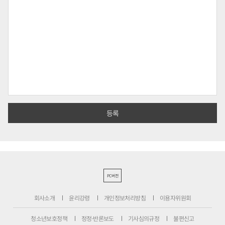
PC버전
회사소개
윤리강령
개인정보처리방침
이용자위원회
청소년보호정책
정정·반론보도
기사심의규정
불편신고