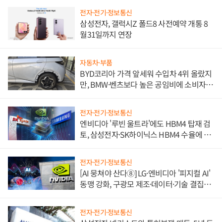
전자·전기·정보통신
삼성전자, 갤럭시Z 폴드8 사전예약 개통 8
월31일까지 연장
자동차·부품
BYD코리아 가격 앞세워 수입차 4위 올랐지
만, BMW·벤츠보다 높은 공임비에 소비자
불만 폭발
전자·전기·정보통신
엔비디아 '루빈 울트라'에도 HBM4 탑재 검
토, 삼성전자·SK하이닉스 HBM4 수율에 주
도권 갈린다
전자·전기·정보통신
[AI 뭉쳐야 산다⑧] LG·엔비디아 '피지컬 AI'
동맹 강화, 구광모 제조·데이터·기술 결집
해 종합 로보틱스 기업으로
전자·전기·정보통신