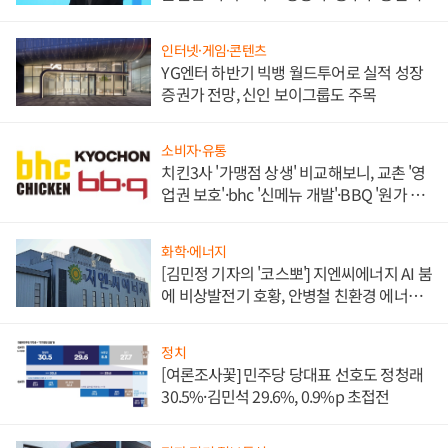
인터넷·게임·콘텐츠
YG엔터 하반기 빅뱅 월드투어로 실적 성장
증권가 전망, 신인 보이그룹도 주목
소비자·유통
치킨3사 '가맹점 상생' 비교해보니, 교촌 '영
업권 보호'·bhc '신메뉴 개발'·BBQ '원가 부
담'
화학·에너지
[김민정 기자의 '코스뽀'] 지엔씨에너지 AI 붐
에 비상발전기 호황, 안병철 친환경 에너지
발전전문기업 향한다
정치
[여론조사꽃] 민주당 당대표 선호도 정청래
30.5%·김민석 29.6%, 0.9%p 초접전