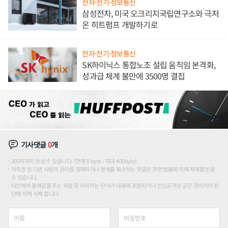
전자·전기·정보통신
삼성전자, 미국 오크리지국립연구소와 극저
온 히트펌프 개발하기로
전자·전기·정보통신
SK하이닉스 통합노조 설립 움직임 본격화,
성과급 체계 불만에 3500명 결집
기사댓글
0
개
200자까지 쓰실 수 있습니다. (현재 0 byte / 최대 400byte)
저작권 등 다른 사람의 권리를 침해하거나 명예를 훼손하는 댓글은 관련 법률에 의해 제재를 받을
수 있습니다.
타인에게 불쾌감을 주는 욕설 등 비하하는 단어가 내용에 포함되거나 인신공격성 글은 관리자의 판
단에 의해 삭제 합니다.