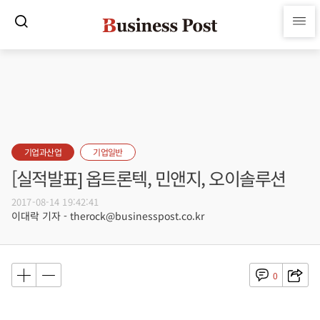
기업과산업
기업일반
[실적발표] 옵트론텍, 민앤지, 오이솔루션
2017-08-14 19:42:41
이대락 기자 - therock@businesspost.co.kr
0