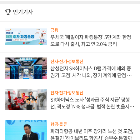
인기기사
금융
우체국 '매일이자 파킹통장' 5만 계좌 한정
으로 다시 출시, 최고 연 2.0% 금리
전자·전기·정보통신
삼성전자 SK하이닉스 D램 가격에 해외 증
권가 '고점' 시각 나와, 장기 계약에 단점 부
각
전자·전기·정보통신
SK하이닉스 노사 '성과급 주식 지급' 평행
선, 곽노정 'N% 성과급' 법적 논란 벗을지 주
목
항공·물류
파라타항공 내년 미주 장거리 노선 첫 도전,
윤철민 '하이브리드 항공사' 승부수 통할까