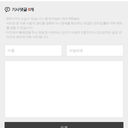
기사댓글
0
개
200자까지 쓰실 수 있습니다. (현재 0 byte / 최대 400byte)
저작권 등 다른 사람의 권리를 침해하거나 명예를 훼손하는 댓글은 관련 법률에 의해 제재
를 받을 수 있습니다.
타인에게 불쾌감을 주는 욕설 등 비하하는 단어가 내용에 포함되거나 인신공격성 글은 관
리자의 판단에 의해 삭제 합니다.