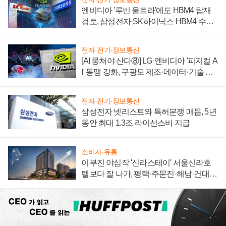
엔비디아 '루빈 울트라'에도 HBM4 탑재
검토, 삼성전자·SK하이닉스 HBM4 수율
에 주도권 갈린다
전자·전기·정보통신
[AI 뭉쳐야 산다⑧] LG·엔비디아 '피지컬 A
I' 동맹 강화, 구광모 제조·데이터·기술 결
집해 종합 로보틱스 기업으로
전자·전기·정보통신
삼성전자 넷리스트와 특허분쟁 매듭, 5년
동안 최대 1.3조 라이선스비 지급
소비자·유통
이부진 야심작 '신라스테이' 서울신라호
텔보다 잘 나가, 평택·주문진·해남·건대로
성장판 더 넓힌다