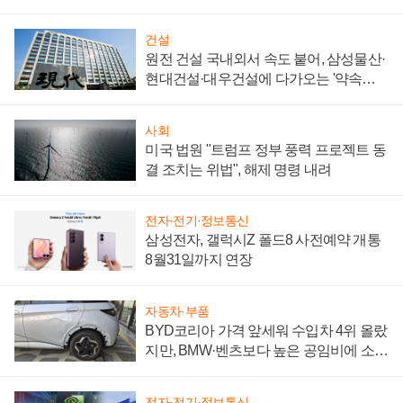
통제 대비"
건설
원전 건설 국내외서 속도 붙어, 삼성물산·
현대건설·대우건설에 다가오는 '약속의
시간'
사회
미국 법원 "트럼프 정부 풍력 프로젝트 동
결 조치는 위법", 해제 명령 내려
전자·전기·정보통신
삼성전자, 갤럭시Z 폴드8 사전예약 개통
8월31일까지 연장
자동차·부품
BYD코리아 가격 앞세워 수입차 4위 올랐
지만, BMW·벤츠보다 높은 공임비에 소비
자 불만 폭발
전자·전기·정보통신