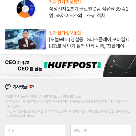
전자·전기·정보통신
삼성전자 2분기 글로벌 D램 점유율 39% 1
위, SK하이닉스와 13%p 격차
전자·전기·정보통신
[오늘Who] 정철동 LG디스플레이 모바일 O
LED로 하반기 실적 반등 시동, '칩플레이
션'에 가격 인하 압박은 부담
기사댓글
0
개
200자까지 쓰실 수 있습니다. (현재 0 byte / 최대 400byte)
저작권 등 다른 사람의 권리를 침해하거나 명예를 훼손하는 댓글은 관련 법률에 의해 제재를 받을
수 있습니다.
타인에게 불쾌감을 주는 욕설 등 비하하는 단어가 내용에 포함되거나 인신공격성 글은 관리자의 판
단에 의해 삭제 합니다.