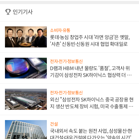
인기기사
소비자·유통
롯데·농심 창업주 시대 '라면 앙금'은 옛말,
'사촌' 신동빈·신동원 시대 협업 확대일로
전자·전기·정보통신
D램과 HBM 내년 물량도 '품절', 고객사 위
기감이 삼성전자 SK하이닉스 협상력 더 키
워
전자·전기·정보통신
외신 "삼성전자 SK하이닉스 중국 공장용 현
지 생산 반도체 장비 시험, 미국 수출통제 대
비"
건설
국내외서 속도 붙는 원전 사업, 삼성물산·현
대건설·대우건설에 다가오는 '약속의 시간'