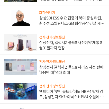
화학·에너지
삼성SDI ESS 수요 급증에 북미 증설 타진,
최주선 스텔란티스·GM 합작공장 건설 재추
진하나
전자·전기·정보통신
삼성전자, 갤럭시Z 폴드8 사전예약 개통 8
월31일까지 연장
전자·전기·정보통신
삼성전자 갤럭시 Z 폴드8 시리즈 사전 판매
'144만 대' 역대 최대
전자·전기·정보통신
엔비디아 '루빈 울트라'에도 HBM4 탑재 검
토, 삼성전자·SK하이닉스 HBM4 수율에 주
도권 갈린다