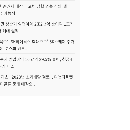
 증권사 대상 국고채 담합 의혹 심의, 최대
금 가능성
권 상반기 영업이익 2조2천억 순이익 1조7
대 최대 실적"
목주] 'SK하이닉스 최대주주' SK스퀘어 주가
려, 코스피 반도..
2분기 영업이익 1057억 29.5% 늘어, 천궁-II
기 매출..
화리츠 "2028년 초과배당 검토", 디앤디플랫
미콜론 문래 매각으..