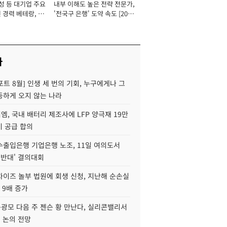
성 등 대기업 주요
내부 이해도 높은 전략 전문가,
 경력 베테랑, 신
'전국구 은행' 도약 속도 [2026
'초집중' 영업정지
년]
[2026년]
사
트 8월] 인생 세 번의 기회, 누구에게나 그
등하게 오지 않는 나라
, 국내 배터리 제조사에 LFP 양극재 19만
기 공급 합의
수출입은행 기업은행 노조, 11일 여의도서
 반대' 결의대회
차이즈 놀부 법원에 회생 신청, 지난해 순손실
 9배 증가
구광모 다음 주 젠슨 황 만난다, 실리콘밸리서
' 논의 전망