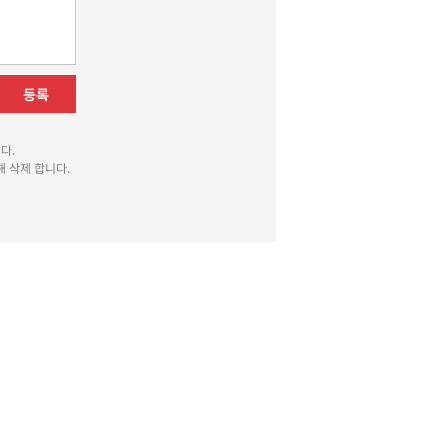
등록
다.
 삭제 합니다.
010-8510
광고국 070-4010-8511
운
발행일자: 2013년 12월 2일
청소년보호책임자 : 박상유
있는 창구를 열어두고 있음을 알려드립니다.