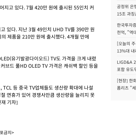
공정위 은행
어지고 있다. 7월 420만 원에 출시된 55인치 커
15조 과징
한국투자증
있다. 지난 3월 49인치 UHD TV를 390만 원
천억, "역
기의 제품을 210만 원에 출시했다. 4개월 만에
[오늘의 주
13%대 내
OLED(유기발광다이오드) TV도 가격을 크게 내렸
LIGD&A 
 커브드 풀HD OLED TV 가격은 캐쉬백 할인 등을
포함 유도무
[현장] 한
TCL 등 중국 TV업체들도 생산량 확대에 나설
폼리츠 "세
경절 연휴가 있어 경쟁사만큼 생산량을 늘리지 못
재 기자]
배포금지>