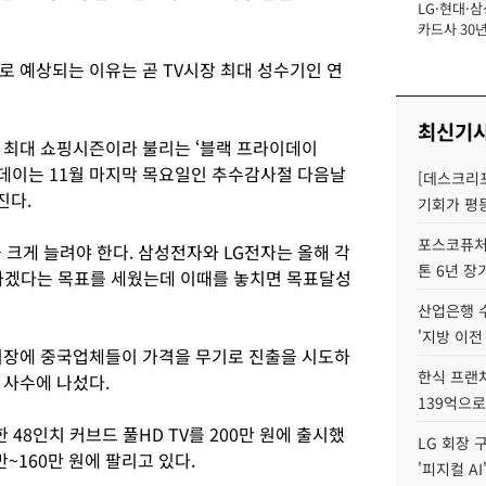
LG·현대·삼
장
카드사 30년
뢰 회복에 
로 예상되는 이유는 곧 TV시장 최대 성수기인 연
제재 '부담' 
최신기
 최대 쇼핑시즌이라 불리는 ‘블랙 프라이데이
 프라이데이는 11월 마지막 목요일인 추수감사절 다음날
[데스크리포
진다.
기회가 평
포스코퓨처엠
 크게 늘려야 한다. 삼성전자와 LG전자는 올해 각
톤 6년 장
 판매하겠다는 목표를 세웠는데 이때를 놓치면 목표달성
산업은행 
'지방 이전
시장에 중국업체들이 가격을 무기로 진출을 시도하
한식 프랜
 사수에 나섰다.
139억으로
48인치 커브드 풀HD TV를 200만 원에 출시했
LG 회장 
만~160만 원에 팔리고 있다.
'피지컬 AI