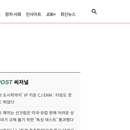
제
정치·사회
인사이트
JOB+
최신뉴스
씨저널
POST
 도시락까지' IP 키운 CJ ENM : 티빙도 웃
도 뛰었다
호 해치는 선크림은 미국·유럽 판매 어려운 상
콜마가 규제 뚫기 위한 '독성 테스트' 통과했다