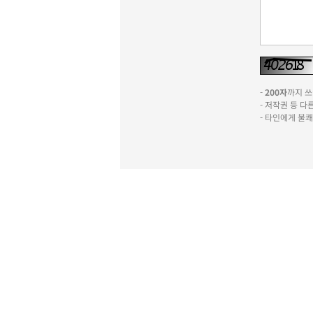
-
200자
까지 쓰실
- 저작권 등 
- 타인에게 불
신문사소개
윤리강령
기사심의규정
이
포럼
광고문의
불편신고
서울특별시 성동구 성
팩스 : 070-4015-
ISSN : 2636-171
열린보도원칙
당