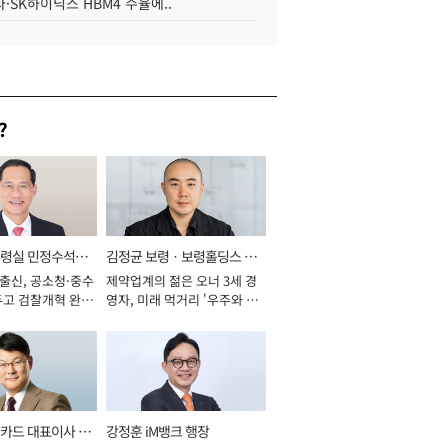
·SK하이닉스 HBM4 수율에..
?
통령실 민정수석비
김정균 보령ㆍ보령홀딩스 대
 출신, 공소청·중수
제약업계의 젊은 오너 3세 경
표이사 사장
두고 검찰개혁 완수
영자, 미래 먹거리 '우주와 헬
년]
스케어' 공들여 [2026년]
카드 대표이사 사
강정훈 iM뱅크 행장