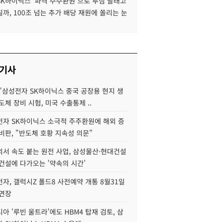
SK하이닉스 '파격 주주환원'으로 투심 달래고
까, 100조 넘는 추가 배당 재원에 쏠리는 눈
 기사
"삼성전자 SK하이닉스 중국 공장용 현지 생
도체 장비 시험, 미국 수출통제 ..
자 SK하이닉스 소극적 주주환원에 해외 증
비판, "반도체 호황 지속성 의문"
서 속도 붙는 원전 사업, 삼성물산·현대건설
건설에 다가오는 '약속의 시간'
자, 갤럭시Z 폴드8 사전예약 개통 8월31일
 연장
아 '루빈 울트라'에도 HBM4 탑재 검토, 삼