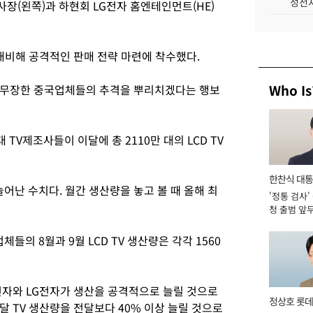
성전자
사장(왼쪽)과 하현회 LG전자 홈엔테인먼트(HE)
대비해 공격적인 판매 전략 마련에 착수했다.
Who Is
 무장한 중국업체들의 추격을 뿌리치겠다는 행보
V제조사들이 이달에 총 2110만 대의 LCD TV
한찬식 대
늘어난 수치다. 월간 생산량을 놓고 볼 때 올해 최
'정통 검사'
서관
청 출범 앞
맡아 [2026
들의 8월과 9월 LCD TV 생산량은 각각 1560
전자와 LG전자가 생산을 공격적으로 늘릴 것으로
정상호 롯데
 TV 생산량을 전달보다 40% 이상 늘릴 것으로