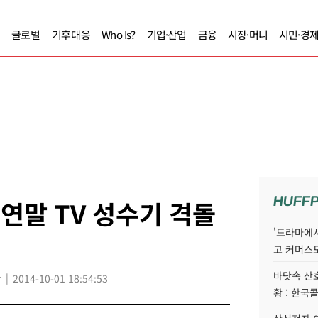
글로벌
기후대응
Who Is?
기업·산업
금융
시장·머니
시민·경
HUFF
 연말 TV 성수기 격돌
'드라마에서
고 커머스
바닷속 산
r
2014-10-01 18:54:53
황 : 한국