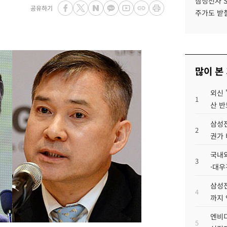
삼성전자 
공유하기
주가도 받칠
많이 본
외신 
1
산 반
삼성전
2
권가 
국내외
3
·대우
삼성전
4
까지
엔비디
5