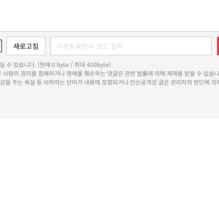
 수 있습니다. (현재 0 byte / 최대 400byte)
다른 사람의 권리를 침해하거나 명예를 훼손하는 댓글은 관련 법률에 의해 제재를 받을 수 있습니
쾌감을 주는 욕설 등 비하하는 단어가 내용에 포함되거나 인신공격성 글은 관리자의 판단에 의해
용자위원회
청소년보호정책
개인정보처리방침
정정·반론보도
인재채용
기사제보
이메일무단수집거부
RSS
수일로 39-34 서울숲더스페이스 12층 1201호-1203호
대표전화 : 1800-6522
편집국 070-4
8658
등록번호 : 서울 아 02897
제호: 비즈니스포스트
등록일: 2013.11.13
발행·편집인 : 강석
X
Copyright ? 2013 비즈니스포스트. All rights reserved.
 매체는 독자와 취재원 등 뉴스이용자의 권리 보장을 위해 반론이나 정정보도, 추후보도를 요청할 수 