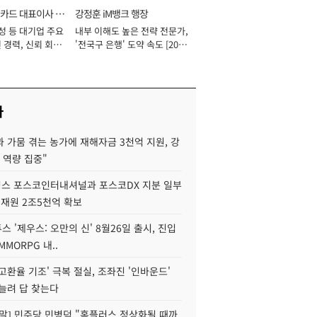
카드 대표이사 사
강정훈 iM뱅크 행장
성 등 대기업 주요
내부 이해도 높은 전략 전문가,
 경력, 신뢰 회복
'전국구 은행' 도약 속도 [2026
[2026년]
년]
사
 가뭄 겪는 농가에 재해자금 3천억 지원, 강
 역량 집중"
스 포스코인터내셔널과 포스코DX 지분 일부
 재원 2조5천억 확보
투스 '제우스: 오만의 신' 8월26일 출시, 진입
MMORPG 내..
고환율 기조' 극복 절실, 조좌진 '인바운드'
늘려 답 찾는다
정말] 민주당 민병덕 "홈플러스 정상화될 때까