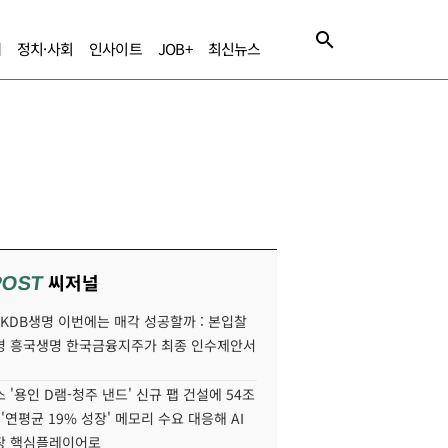
제
정치·사회
인사이트
JOB+
최신뉴스
씨저널
POST
' KDB생명 이번에는 매각 성공할까 : 본입찰
명 흥국생명 한국금융지주가 최종 인수제안서
 '용인 D램-청주 낸드' 신규 팹 건설에 54조
 '연평균 19% 성장' 메모리 수요 대응해 AI
장 핵심플레이어로