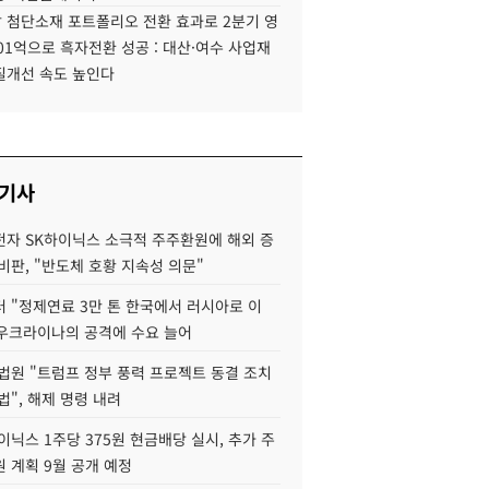
 첨단소재 포트폴리오 전환 효과로 2분기 영
01억으로 흑자전환 성공 : 대산·여수 사업재
질개선 속도 높인다
 기사
자 SK하이닉스 소극적 주주환원에 해외 증
비판, "반도체 호황 지속성 의문"
 "정제연료 3만 톤 한국에서 러시아로 이
 우크라이나의 공격에 수요 늘어
법원 "트럼프 정부 풍력 프로젝트 동결 조치
법", 해제 명령 내려
이닉스 1주당 375원 현금배당 실시, 추가 주
 계획 9월 공개 예정