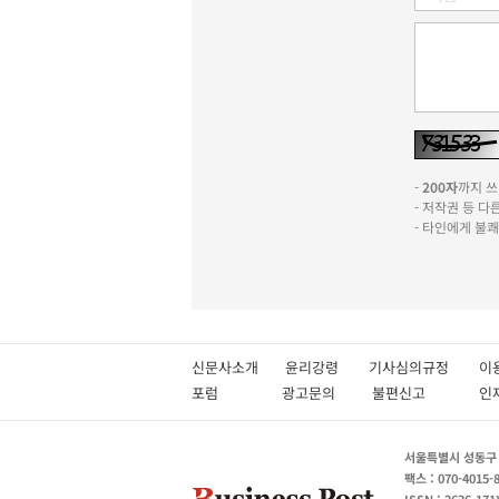
-
200자
까지 쓰실
- 저작권 등 
- 타인에게 불
신문사소개
윤리강령
기사심의규정
이
포럼
광고문의
불편신고
서울특별시 성동구 성
팩스 : 070-4015-
ISSN : 2636-171