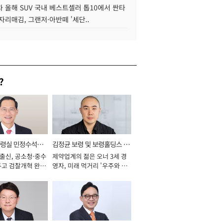
 올해 SUV 국내 베스트셀러 톱10에서 싼타
자리매김, 그랜저·아반떼 '세단..
?
통령실 민정수석비
김정균 보령 및 보령홀딩스 대
 출신, 공소청·중수
제약업계의 젊은 오너 3세 경
표이사 사장
두고 검찰개혁 완수
영자, 미래 먹거리 '우주와 헬
년]
스케어' 공들여 [2026년]