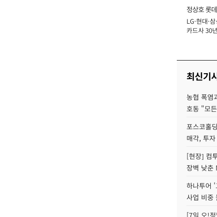
정상호 롯데
LG·현대·삼
장
카드사 30년
에 '초집중' 
최신기
농협 폭염과
호동 "모든
포스코홀딩
매각, 투자
[현장] 컴
장벽 낮춘 
하나투어 '
사업 비중 
[7일 오!