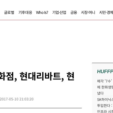
글로벌
기후대응
Who Is?
기업·산업
금융
시장·머니
시민·경
HUFF
화점, 현대리바트, 현
매각 '7수
에 한화생
냈다
2017-05-10 21:03:20
SK하이닉스
투입한다 :
인프라 시