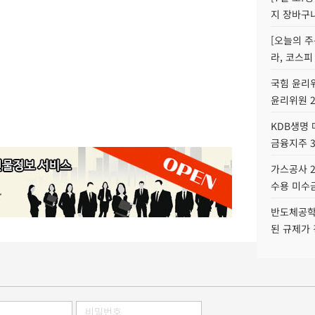
지 장바구
[오늘의 주
라, 코스피
국힘 윤리위
윤리위원 
KDB생명
금융지주 
가스공사 2
수용 미수금
반도체공학
된 규제가 