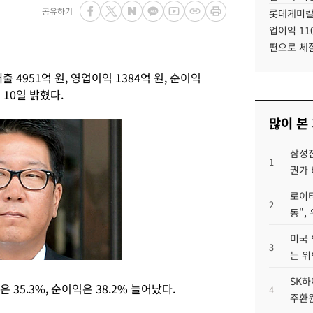
공유하기
롯데케미칼
업이익 11
편으로 체
4951억 원, 영업이익 1384억 원, 순이익
10일 밝혔다.
많이 본
삼성전
1
권가 
로이터
2
동",
미국 
3
는 위
SK하
 35.3%, 순이익은 38.2% 늘어났다.
4
주환원