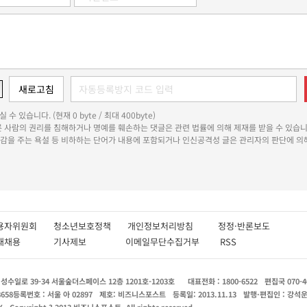
 수 있습니다. (현재 0 byte / 최대 400byte)
다른 사람의 권리를 침해하거나 명예를 훼손하는 댓글은 관련 법률에 의해 제재를 받을 수 있습니
쾌감을 주는 욕설 등 비하하는 단어가 내용에 포함되거나 인신공격성 글은 관리자의 판단에 의해
용자위원회
청소년보호정책
개인정보처리방침
정정·반론보도
인재채용
기사제보
이메일무단수집거부
RSS
수일로 39-34 서울숲더스페이스 12층 1201호-1203호
대표전화 : 1800-6522
편집국 070-4
8658
등록번호 : 서울 아 02897
제호: 비즈니스포스트
등록일: 2013.11.13
발행·편집인 : 강석
X
Copyright ? 2013 비즈니스포스트. All rights reserved.