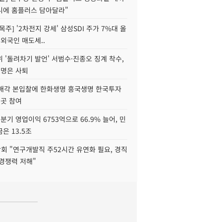
니에 홈플러스 담아달라"
목주] '2차전지 강세' 삼성SDI 주가 7%대 올
 외국인 매도세..
 '돌려차기 발언' 서범수·진종오 징계 착수,
2명은 사퇴
 매각 본입찰에 한화생명 흥국생명 한국투자
3곳 참여
분기 영업이익 6753억으로 66.9% 늘어, 민
은 13.5조
회 "연구개발직 주52시간 유연화 필요, 경직
경쟁력 저해"