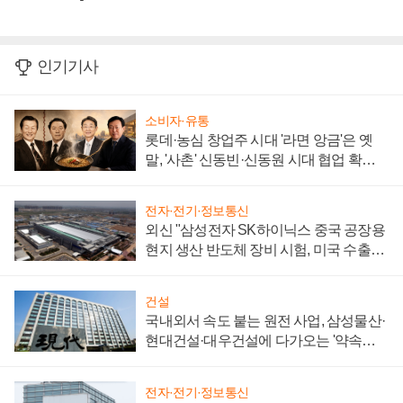
인기기사
소비자·유통
롯데·농심 창업주 시대 '라면 앙금'은 옛
말, '사촌' 신동빈·신동원 시대 협업 확대
일로
전자·전기·정보통신
외신 "삼성전자 SK하이닉스 중국 공장용
현지 생산 반도체 장비 시험, 미국 수출통
제 대비"
건설
국내외서 속도 붙는 원전 사업, 삼성물산·
현대건설·대우건설에 다가오는 '약속의
시간'
전자·전기·정보통신