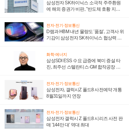
삼성전자 SK하이닉스 소극적 주주환원
에 해외 증권가 비판, "반도체 호황 지속
성 의문"
전자·전기·정보통신
D램과 HBM 내년 물량도 '품절', 고객사 위
기감이 삼성전자 SK하이닉스 협상력 더
키워
화학·에너지
삼성SDI ESS 수요 급증에 북미 증설 타
진, 최주선 스텔란티스·GM 합작공장 건
설 재추진하나
전자·전기·정보통신
삼성전자, 갤럭시Z 폴드8 사전예약 개통
8월31일까지 연장
전자·전기·정보통신
삼성전자 갤럭시 Z 폴드8 시리즈 사전 판
매 '144만 대' 역대 최대