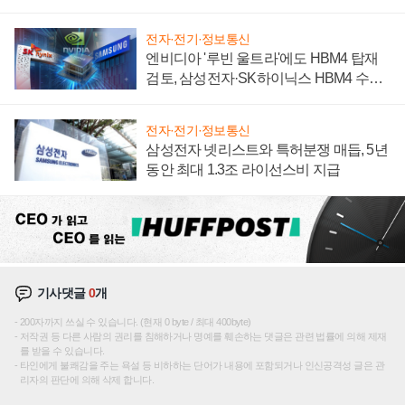
전자·전기·정보통신
엔비디아 '루빈 울트라'에도 HBM4 탑재
검토, 삼성전자·SK하이닉스 HBM4 수율
에 주도권 갈린다
전자·전기·정보통신
삼성전자 넷리스트와 특허분쟁 매듭, 5년
동안 최대 1.3조 라이선스비 지급
기사댓글
0
개
200자까지 쓰실 수 있습니다. (현재 0 byte / 최대 400byte)
저작권 등 다른 사람의 권리를 침해하거나 명예를 훼손하는 댓글은 관련 법률에 의해 제재
를 받을 수 있습니다.
타인에게 불쾌감을 주는 욕설 등 비하하는 단어가 내용에 포함되거나 인신공격성 글은 관
리자의 판단에 의해 삭제 합니다.