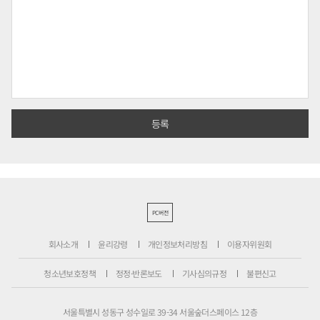
PC버전
회사소개
윤리강령
개인정보처리방침
이용자위원회
청소년보호정책
정정·반론보도
기사심의규정
불편신고
서울특별시 성동구 성수일로 39-34 서울숲더스페이스 12층