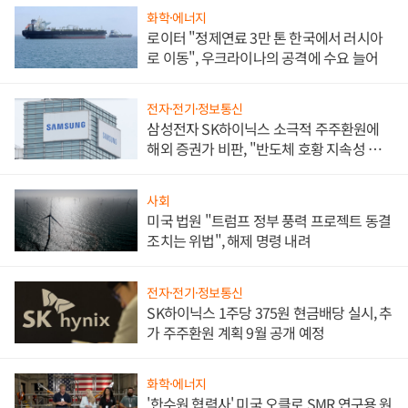
화학·에너지
로이터 "정제연료 3만 톤 한국에서 러시아
로 이동", 우크라이나의 공격에 수요 늘어
전자·전기·정보통신
삼성전자 SK하이닉스 소극적 주주환원에
해외 증권가 비판, "반도체 호황 지속성 의
문"
사회
미국 법원 "트럼프 정부 풍력 프로젝트 동결
조치는 위법", 해제 명령 내려
전자·전기·정보통신
SK하이닉스 1주당 375원 현금배당 실시, 추
가 주주환원 계획 9월 공개 예정
화학·에너지
'한수원 협력사' 미국 오클로 SMR 연구용 원