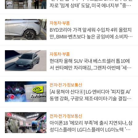
자로 '임계 상태' 도달, 미국 에너지부 "중요
한 이정표"
자동차·부품
BYD코리아 가격 앞세워 수입차 4위 올랐지
만, BMW·벤츠보다 높은 공임비에 소비자
불만 폭발
자동차·부품
현대차 올해 SUV 국내 베스트셀러 톱10에
서 싼타페만 자리매김, 그랜저·아반떼 '세단
쌍끌이'로 내수 방어
전자·전기·정보통신
[AI 뭉쳐야 산다⑧] LG·엔비디아 '피지컬 AI'
동맹 강화, 구광모 제조·데이터·기술 결집
해 종합 로보틱스 기업으로
전자·전기·정보통신
아이폰18 '메모리 부족'에 출시 지연되나, 삼
성디스플레이 LG디스플레이 LG이노텍 '탈
애플' 수익 다각화 속도