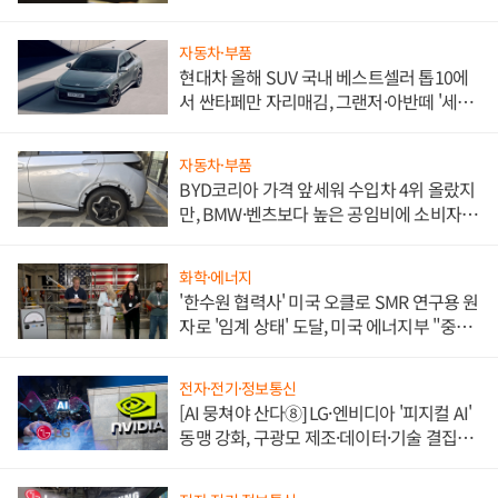
자동차·부품
현대차 올해 SUV 국내 베스트셀러 톱10에
서 싼타페만 자리매김, 그랜저·아반떼 '세단
쌍끌이'로 내수 방어
자동차·부품
BYD코리아 가격 앞세워 수입차 4위 올랐지
만, BMW·벤츠보다 높은 공임비에 소비자
불만 폭발
화학·에너지
'한수원 협력사' 미국 오클로 SMR 연구용 원
자로 '임계 상태' 도달, 미국 에너지부 "중요
한 이정표"
전자·전기·정보통신
[AI 뭉쳐야 산다⑧] LG·엔비디아 '피지컬 AI'
동맹 강화, 구광모 제조·데이터·기술 결집
해 종합 로보틱스 기업으로