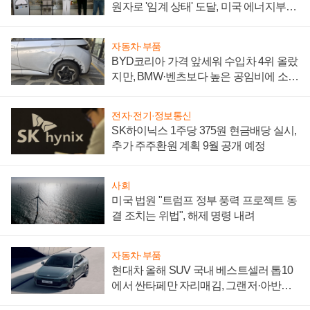
원자로 '임계 상태' 도달, 미국 에너지부
"중요한 이정표"
자동차·부품
BYD코리아 가격 앞세워 수입차 4위 올랐
지만, BMW·벤츠보다 높은 공임비에 소비
자 불만 폭발
전자·전기·정보통신
SK하이닉스 1주당 375원 현금배당 실시,
추가 주주환원 계획 9월 공개 예정
사회
미국 법원 "트럼프 정부 풍력 프로젝트 동
결 조치는 위법", 해제 명령 내려
자동차·부품
현대차 올해 SUV 국내 베스트셀러 톱10
에서 싼타페만 자리매김, 그랜저·아반떼
'세단 쌍끌이'로 내수 방어