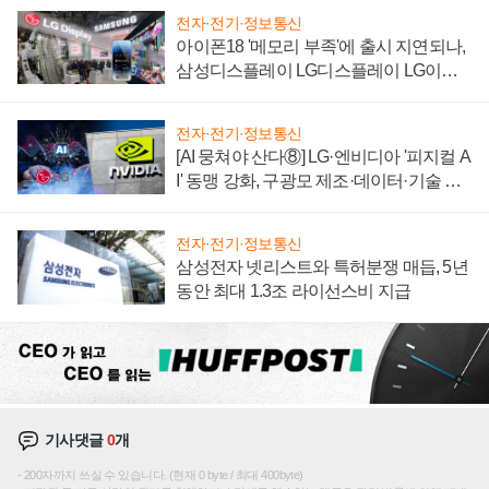
전자·전기·정보통신
아이폰18 '메모리 부족'에 출시 지연되나,
삼성디스플레이 LG디스플레이 LG이노
텍 '탈애플' 수익 다각화 속도
전자·전기·정보통신
[AI 뭉쳐야 산다⑧] LG·엔비디아 '피지컬 A
I' 동맹 강화, 구광모 제조·데이터·기술 결
집해 종합 로보틱스 기업으로
전자·전기·정보통신
삼성전자 넷리스트와 특허분쟁 매듭, 5년
동안 최대 1.3조 라이선스비 지급
기사댓글
0
개
200자까지 쓰실 수 있습니다. (현재 0 byte / 최대 400byte)