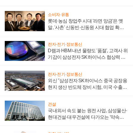
소비자·유통
롯데·농심 창업주 시대 '라면 앙금'은 옛
말, '사촌' 신동빈·신동원 시대 협업 확대
일로
전자·전기·정보통신
D램과 HBM 내년 물량도 '품절', 고객사 위
기감이 삼성전자 SK하이닉스 협상력 더
키워
전자·전기·정보통신
외신 "삼성전자 SK하이닉스 중국 공장용
현지 생산 반도체 장비 시험, 미국 수출통
제 대비"
건설
국내외서 속도 붙는 원전 사업, 삼성물산·
현대건설·대우건설에 다가오는 '약속의
시간'