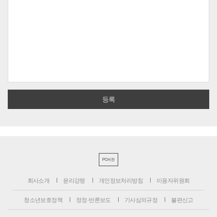
PC버전
회사소개
윤리강령
개인정보처리방침
이용자위원회
청소년보호정책
정정·반론보도
기사심의규정
불편신고