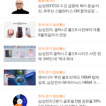
화학·에너지
삼성SDI ESS 수요 급증에 북미 증설 타
진, 최주선 스텔란티스·GM 합작공장 건
설 재추진하나
전자·전기·정보통신
삼성전자, 갤럭시Z 폴드8 사전예약 개통
8월31일까지 연장
전자·전기·정보통신
삼성전자 갤럭시 Z 폴드8 시리즈 사전 판
매 '144만 대' 역대 최대
전자·전기·정보통신
엔비디아 '루빈 울트라'에도 HBM4 탑재
검토, 삼성전자·SK하이닉스 HBM4 수율
에 주도권 갈린다
전자·전기·정보통신
삼성전자 2분기 글로벌 D램 점유율 39%