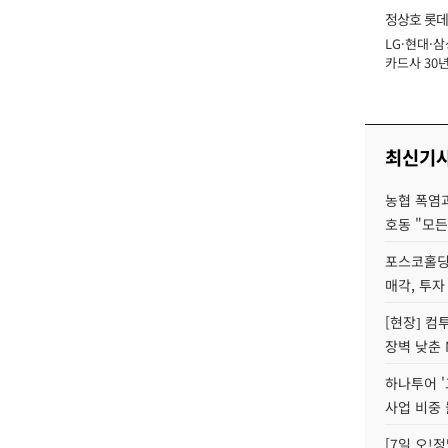
정상호 롯데
LG·현대·삼
장
카드사 30년
에 '초집중' 
최신기
농협 폭염과
호동 "모든
포스코홀딩
매각, 투자
[현장] 컴
장벽 낮춘 
하나투어 '
사업 비중 
[7일 오!