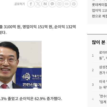
공유하기
롯데케미칼
업이익 11
편으로 체
100억 원, 영업이익 151억 원, 순이익 132억
혔다.
많이 본
로이터
1
동",
삼성전
2
권가 
미국 
3
는 위
'한수
7.3% 줄었고 순이익은 62.9% 증가했다.
4
'임계