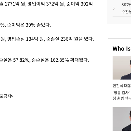
771억 원, 영업이익 372억 원, 순이익 302억
SK하
5
주환원
4%, 순이익은 30% 줄었다.
원, 영업손실 134억 원, 순손실 236억 원을 냈다.
Who Is
실은 57.82%, 순손실은 162.85% 확대됐다.
한찬식 대
'정통 검사'
서관
배포금지>
청 출범 앞
맡아 [2026