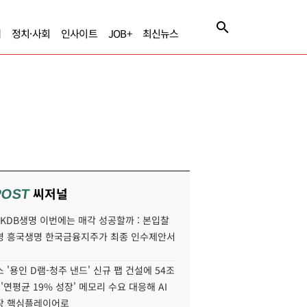
제
정치·사회
인사이트
JOB+
최신뉴스
씨저널
POST
' KDB생명 이번에는 매각 성공할까 : 본입찰
명 흥국생명 한국금융지주가 최종 인수제안서
 '용인 D램-청주 낸드' 신규 팹 건설에 54조
 '연평균 19% 성장' 메모리 수요 대응해 AI
장 핵심플레이어로