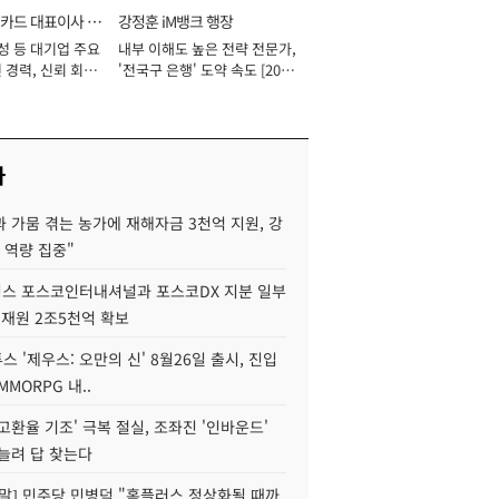
카드 대표이사 사
강정훈 iM뱅크 행장
성 등 대기업 주요
내부 이해도 높은 전략 전문가,
 경력, 신뢰 회복
'전국구 은행' 도약 속도 [2026
[2026년]
년]
사
 가뭄 겪는 농가에 재해자금 3천억 지원, 강
 역량 집중"
스 포스코인터내셔널과 포스코DX 지분 일부
 재원 2조5천억 확보
투스 '제우스: 오만의 신' 8월26일 출시, 진입
MMORPG 내..
고환율 기조' 극복 절실, 조좌진 '인바운드'
늘려 답 찾는다
정말] 민주당 민병덕 "홈플러스 정상화될 때까