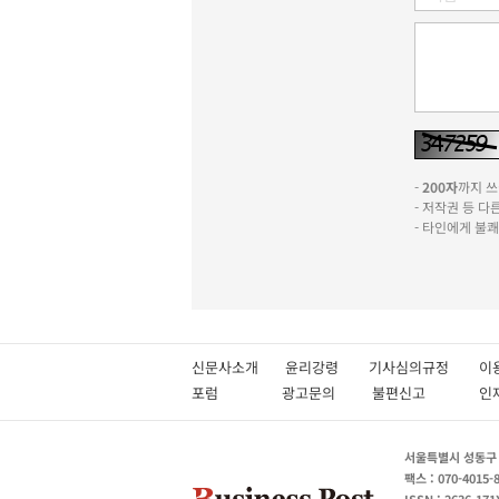
-
200자
까지 쓰실
- 저작권 등 
- 타인에게 불
신문사소개
윤리강령
기사심의규정
이
포럼
광고문의
불편신고
서울특별시 성동구 성
팩스 : 070-4015-
ISSN : 2636-171