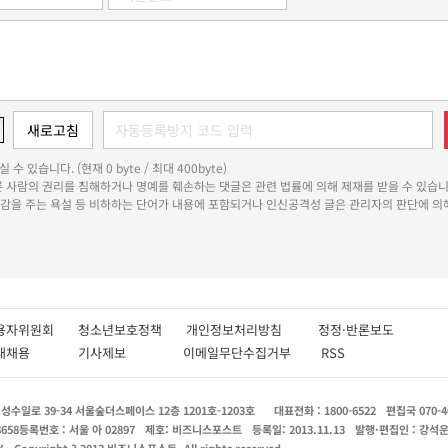
 수 있습니다. (현재 0 byte / 최대 400byte)
다른 사람의 권리를 침해하거나 명예를 훼손하는 댓글은 관련 법률에 의해 제재를 받을 수 있습니
쾌감을 주는 욕설 등 비하하는 단어가 내용에 포함되거나 인신공격성 글은 관리자의 판단에 의해
용자위원회
청소년보호정책
개인정보처리방침
정정·반론보도
인재채용
기사제보
이메일무단수집거부
RSS
수일로 39-34 서울숲더스페이스 12층 1201호-1203호
대표전화 : 1800-6522
편집국 070-4
8658
등록번호 : 서울 아 02897
제호: 비즈니스포스트
등록일: 2013.11.13
발행·편집인 : 강석
X
Copyright ? 2013 비즈니스포스트. All rights reserved.