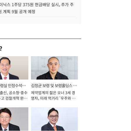
이닉스 1주당 375원 현금배당 실시, 추가 주
 계획 9월 공개 예정
?
통령실 민정수석비
김정균 보령 및 보령홀딩스 대
 출신, 공소청·중수
제약업계의 젊은 오너 3세 경
표이사 사장
두고 검찰개혁 완수
영자, 미래 먹거리 '우주와 헬
년]
스케어' 공들여 [2026년]