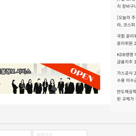
지 장바구
[오늘의 주
라, 코스피
국힘 윤리위
윤리위원 
KDB생명
금융지주 
가스공사 2
수용 미수금
반도체공학
된 규제가 