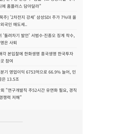
니에 홈플러스 담아달라"
목주] '2차전지 강세' 삼성SDI 주가 7%대 올
 외국인 매도세..
 '돌려차기 발언' 서범수·진종오 징계 착수,
2명은 사퇴
 매각 본입찰에 한화생명 흥국생명 한국투자
3곳 참여
분기 영업이익 6753억으로 66.9% 늘어, 민
은 13.5조
회 "연구개발직 주52시간 유연화 필요, 경직
경쟁력 저해"