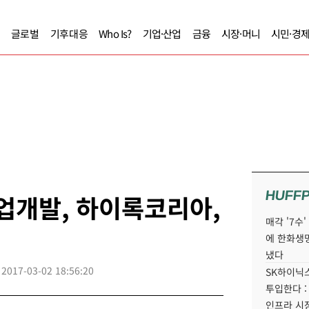
글로벌
기후대응
Who Is?
기업·산업
금융
시장·머니
시민·경
HUFF
업개발, 하이록코리아,
매각 '7수
에 한화생
냈다
2017-03-02 18:56:20
SK하이닉스
투입한다 :
인프라 시