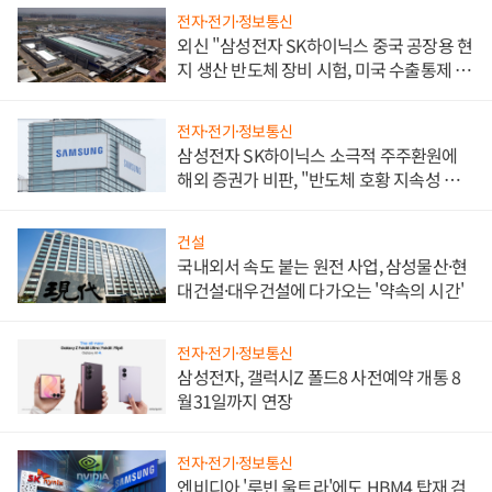
전자·전기·정보통신
외신 "삼성전자 SK하이닉스 중국 공장용 현
지 생산 반도체 장비 시험, 미국 수출통제 대
비"
전자·전기·정보통신
삼성전자 SK하이닉스 소극적 주주환원에
해외 증권가 비판, "반도체 호황 지속성 의
문"
건설
국내외서 속도 붙는 원전 사업, 삼성물산·현
대건설·대우건설에 다가오는 '약속의 시간'
전자·전기·정보통신
삼성전자, 갤럭시Z 폴드8 사전예약 개통 8
월31일까지 연장
전자·전기·정보통신
엔비디아 '루빈 울트라'에도 HBM4 탑재 검