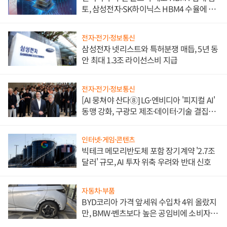
토, 삼성전자·SK하이닉스 HBM4 수율에 주
도권 갈린다
전자·전기·정보통신
삼성전자 넷리스트와 특허분쟁 매듭, 5년 동
안 최대 1.3조 라이선스비 지급
전자·전기·정보통신
[AI 뭉쳐야 산다⑧] LG·엔비디아 '피지컬 AI'
동맹 강화, 구광모 제조·데이터·기술 결집
해 종합 로보틱스 기업으로
인터넷·게임·콘텐츠
빅테크 메모리반도체 포함 장기계약 '2.7조
달러' 규모, AI 투자 위축 우려와 반대 신호
자동차·부품
BYD코리아 가격 앞세워 수입차 4위 올랐지
만, BMW·벤츠보다 높은 공임비에 소비자
불만 폭발