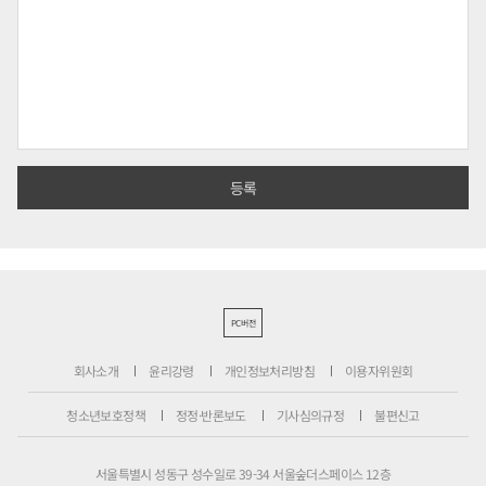
PC버전
회사소개
윤리강령
개인정보처리방침
이용자위원회
청소년보호정책
정정·반론보도
기사심의규정
불편신고
서울특별시 성동구 성수일로 39-34 서울숲더스페이스 12층