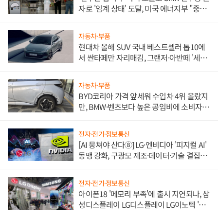
자로 '임계 상태' 도달, 미국 에너지부 "중요
한 이정표"
자동차·부품
현대차 올해 SUV 국내 베스트셀러 톱10에
서 싼타페만 자리매김, 그랜저·아반떼 '세단
쌍끌이'로 내수 방어
자동차·부품
BYD코리아 가격 앞세워 수입차 4위 올랐지
만, BMW·벤츠보다 높은 공임비에 소비자
불만 폭발
전자·전기·정보통신
[AI 뭉쳐야 산다⑧] LG·엔비디아 '피지컬 AI'
동맹 강화, 구광모 제조·데이터·기술 결집
해 종합 로보틱스 기업으로
전자·전기·정보통신
아이폰18 '메모리 부족'에 출시 지연되나, 삼
성디스플레이 LG디스플레이 LG이노텍 '탈
애플' 수익 다각화 속도