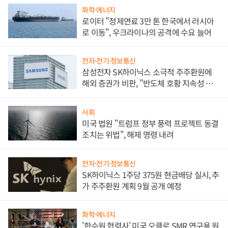
화학·에너지
로이터 "정제연료 3만 톤 한국에서 러시아
로 이동", 우크라이나의 공격에 수요 늘어
전자·전기·정보통신
삼성전자 SK하이닉스 소극적 주주환원에
해외 증권가 비판, "반도체 호황 지속성 의
문"
사회
미국 법원 "트럼프 정부 풍력 프로젝트 동결
조치는 위법", 해제 명령 내려
전자·전기·정보통신
SK하이닉스 1주당 375원 현금배당 실시, 추
가 주주환원 계획 9월 공개 예정
화학·에너지
'한수원 협력사' 미국 오클로 SMR 연구용 원