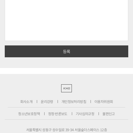
PC버전
회사소개
윤리강령
개인정보처리방침
이용자위원회
청소년보호정책
정정·반론보도
기사심의규정
불편신고
서울특별시 성동구 성수일로 39-34 서울숲더스페이스 12층