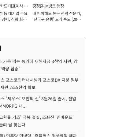
카드 대표이사 사
강정훈 iM뱅크 행장
성 등 대기업 주요
내부 이해도 높은 전략 전문가,
 경력, 신뢰 회복
'전국구 은행' 도약 속도 [2026
[2026년]
년]
사
 가뭄 겪는 농가에 재해자금 3천억 지원, 강
 역량 집중"
스 포스코인터내셔널과 포스코DX 지분 일부
 재원 2조5천억 확보
투스 '제우스: 오만의 신' 8월26일 출시, 진입
MMORPG 내..
고환율 기조' 극복 절실, 조좌진 '인바운드'
늘려 답 찾는다
정말] 민주당 민병덕 "홈플러스 정상화될 때까