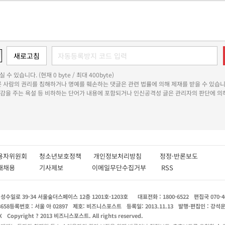
 수 있습니다. (현재 0 byte / 최대 400byte)
다른 사람의 권리를 침해하거나 명예를 훼손하는 댓글은 관련 법률에 의해 제재를 받을 수 있습니
쾌감을 주는 욕설 등 비하하는 단어가 내용에 포함되거나 인신공격성 글은 관리자의 판단에 의해
용자위원회
청소년보호정책
개인정보처리방침
정정·반론보도
인재채용
기사제보
이메일무단수집거부
RSS
수일로 39-34 서울숲더스페이스 12층 1201호-1203호
대표전화 : 1800-6522
편집국 070-4
8658
등록번호 : 서울 아 02897
제호: 비즈니스포스트
등록일: 2013.11.13
발행·편집인 : 강석
X
Copyright ? 2013 비즈니스포스트. All rights reserved.