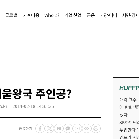
글로벌
기후대응
Who Is?
기업·산업
금융
시장·머니
시민·경
HUFF
겨울왕국 주인공?
매각 '7수
.kr
2014-02-18 14:35:36
에 한화생
냈다
SK하이닉스
공유하기
투입한다 :
인프라 시