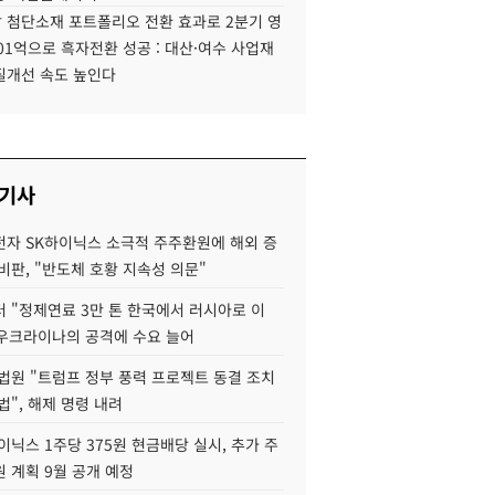
 첨단소재 포트폴리오 전환 효과로 2분기 영
01억으로 흑자전환 성공 : 대산·여수 사업재
질개선 속도 높인다
 기사
자 SK하이닉스 소극적 주주환원에 해외 증
비판, "반도체 호황 지속성 의문"
 "정제연료 3만 톤 한국에서 러시아로 이
 우크라이나의 공격에 수요 늘어
법원 "트럼프 정부 풍력 프로젝트 동결 조치
법", 해제 명령 내려
이닉스 1주당 375원 현금배당 실시, 추가 주
 계획 9월 공개 예정