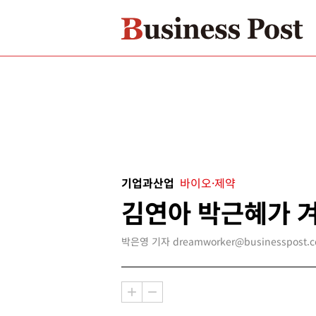
기업과산업
바이오·제약
김연아 박근혜가 
박은영 기자 dreamworker@businesspost.co