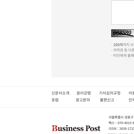
-
200자
까지 쓰실
- 저작권 등 
- 타인에게 불
신문사소개
윤리강령
기사심의규정
이
포럼
광고문의
불편신고
서울특별시 성동구 성
팩스 : 070-4015-
ISSN : 2636-171