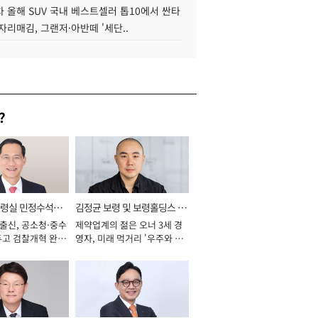
 올해 SUV 국내 베스트셀러 톱10에서 싼타
자리매김, 그랜저·아반떼 '세단..
?
통령실 민정수석비
김정균 보령 및 보령홀딩스 대
 출신, 공소청·중수
제약업계의 젊은 오너 3세 경
표이사 사장
두고 검찰개혁 완수
영자, 미래 먹거리 '우주와 헬
년]
스케어' 공들여 [2026년]