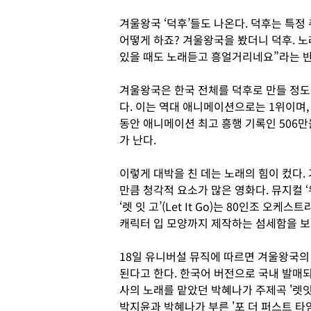
겨울왕국 ‘덕후’들도 나온다. 덕후는 특정
어떻게 하죠? 겨울왕국을 봤더니 덕후. 
있을 때도 노래듣고 흥얼거리네요”라는 반
겨울왕국은 한국 전체를 덕후로 만들 정도로
다. 이는 역대 애니메이션으로는 1위이며, 외
동안 애니메이션 최고 흥행 기록인 506만
가 난다.
이렇게 대박을 친 데는 노래의 힘이 컸다
만큼 청각적 요소가 많은 영화다. 뮤지컬 
‘렛 잇 고’(Let It Go)는 80인조 오
캐릭터 입 모양까지 제작하는 섬세함을 보
18일 유니버설 뮤직에 따르면 겨울왕국의
된다고 한다. 한국어 버전으로 국내 발매
사의 노래를 맡았던 박혜나가 주제곡 '렛잇고'(
박지윤과 박혜나가 부른 '포 더 퍼스트 타임 인 포에