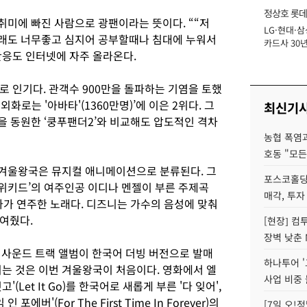
정상호 롯데
 취미에 빠진 사람으로 광팬이라는 뜻이다. ““저
LG·현대·삼
장
노래도 너무좋고 심지어 공부할때나 침대에 누워서
카드사 30년
응도 인터넷에 자주 올라온다.
에 '초집중' 
 인기다. 관객수 900만을 돌파하는 기염을 토했
화로는 '아바타'(1360만명)’에 이은 2위다. 그
최신기
을 동원한 ‘쿵푸팬더2’와 비교해도 압도적인 격차
농협 폭염과
호동 "모든
. 겨울왕국은 뮤지컬 애니메이션으로 분류된다. 그
포스코홀딩
‘위키드’의 여주인공 이디나 멘젤이 부른 주제곡
매각, 투자
케스트라가 연주한 노래다. 디즈니는 가수의 음성에 맞춰
여줬다.
[현장] 컴
장벽 낮춘 
 사운드 트랙 앨범이 한국어 더빙 버전으로 발매
하나투어 '
되는 것은 이번 겨울왕국이 처음이다. 영화에서 엘
사업 비중 
Let It Go)를 한국어로 새롭게 부른 '다 잊어',
버'(For The First Time In Forever)의
[7일 오!