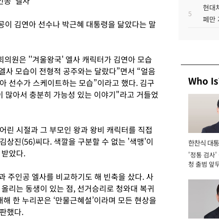
공 '엘사'
현대차
5
페만 
공이 김연아 선수나 박근혜 대통령을 닮았다는 말
 국회의원은 ''겨울왕국' 엘사 캐릭터가 김연아 모습
 “엘사 모습이 전형적 공주와는 달랐다”면서 “얼음
Who Is
아 선수가 스케이트하는 모습”이라고 했다. 김구
이 많아서 충분히 가능성 있는 이야기"라고 거들었
어린 시절과 그 부모인 왕과 왕비 캐릭터를 직접
상진(56)씨다. 색깔을 구분할 수 없는 '색맹'이
한찬식 대
 받았다.
'정통 검사'
서관
청 출범 앞
맡아 [2026
령과 주인공 엘사를 비교하기도 해 빈축을 샀다. 사
 올리는 동생이 있는 점, 선거승리로 청와대 복귀
대해 한 누리꾼은 ‘만물근혜설’이라며 모든 현상을
판했다.