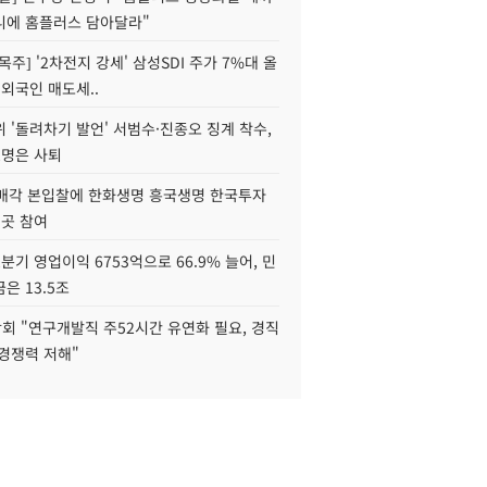
니에 홈플러스 담아달라"
목주] '2차전지 강세' 삼성SDI 주가 7%대 올
 외국인 매도세..
 '돌려차기 발언' 서범수·진종오 징계 착수,
2명은 사퇴
 매각 본입찰에 한화생명 흥국생명 한국투자
3곳 참여
분기 영업이익 6753억으로 66.9% 늘어, 민
은 13.5조
회 "연구개발직 주52시간 유연화 필요, 경직
경쟁력 저해"