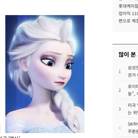
롯데케미칼
업이익 11
편으로 체
많이 본
삼성전
1
권가 
로이터
2
동",
미국 
3
는 위
SK하
4
주환원