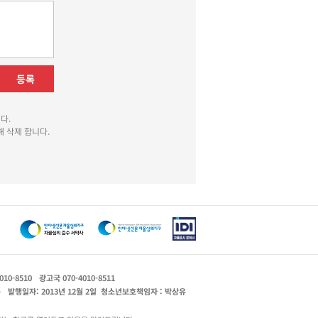
등록
다.
 삭제 합니다.
010-8510
광고국 070-4010-8511
운
발행일자: 2013년 12월 2일
청소년보호책임자 : 박상유