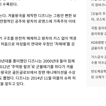
이 수록된다.
지 장바구
[오늘의 주
다. 겨울왕국을 제작한 디즈니는 그동안 뻔한 보
라, 코스피
 전형적인 공주와 왕자의 로맨스에 가족주의 이데
국힘 윤리위
윤리위원 
 구조를 완전히 해체하고 왕자의 키스 없이 역경
KDB생명
 처음으로 여성들의 연대와 우정인 ‘자매애’를 강
금융지주 
가스공사 2
0년대를 풍미했던 디즈니는 2000년대 들어 침체
수용 미수금
 2012년 ‘주먹왕 랄프’로 군불때기를 하다가 겨울
반도체공학
겨울왕국은 골든글로브에서 장편 애니메이션을 수상
된 규제가 
 뽑혔다. 디즈니는 2014년 11월 마블의 슈퍼 히
봉을 앞두고 있다.