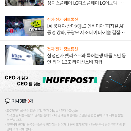
성디스플레이 LG디스플레이 LG이노텍 '탈
애플' 수익 다각화 속도
전자·전기·정보통신
[AI 뭉쳐야 산다⑧] LG·엔비디아 '피지컬 AI'
동맹 강화, 구광모 제조·데이터·기술 결집
해 종합 로보틱스 기업으로
전자·전기·정보통신
삼성전자 넷리스트와 특허분쟁 매듭, 5년 동
안 최대 1.3조 라이선스비 지급
기사댓글
0
개
200자까지 쓰실 수 있습니다. (현재 0 byte / 최대 400byte)
저작권 등 다른 사람의 권리를 침해하거나 명예를 훼손하는 댓글은 관련 법률에 의해 제재를 받을
수 있습니다.
타인에게 불쾌감을 주는 욕설 등 비하하는 단어가 내용에 포함되거나 인신공격성 글은 관리자의 판
단에 의해 삭제 합니다.