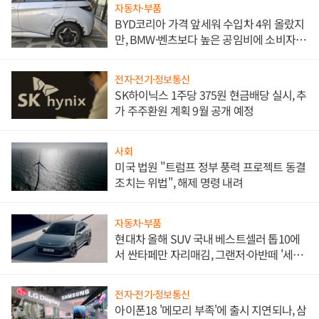
자동차·부품
BYD코리아 가격 앞세워 수입차 4위 올랐지
만, BMW·벤츠보다 높은 공임비에 소비자
불만 폭발
전자·전기·정보통신
SK하이닉스 1주당 375원 현금배당 실시, 추
가 주주환원 계획 9월 공개 예정
사회
미국 법원 "트럼프 정부 풍력 프로젝트 동결
조치는 위법", 해제 명령 내려
자동차·부품
현대차 올해 SUV 국내 베스트셀러 톱10에
서 싼타페만 자리매김, 그랜저·아반떼 '세단
쌍끌이'로 내수 방어
전자·전기·정보통신
아이폰18 '메모리 부족'에 출시 지연되나, 삼