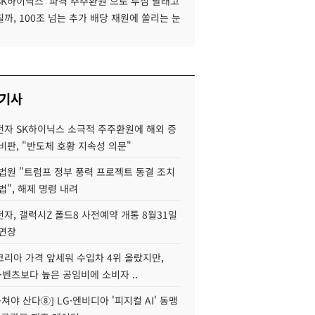
SK하이닉스 '파격 주주환원'으로 투심 달래고
까, 100조 넘는 추가 배당 재원에 쏠리는 눈
 기사
자 SK하이닉스 소극적 주주환원에 해외 증
비판, "반도체 호황 지속성 의문"
법원 "트럼프 정부 풍력 프로젝트 동결 조치
법", 해제 명령 내려
자, 갤럭시Z 폴드8 사전예약 개통 8월31일
 연장
코리아 가격 앞세워 수입차 4위 올랐지만,
·벤츠보다 높은 공임비에 소비자 ..
 뭉쳐야 산다⑧] LG·엔비디아 '피지컬 AI' 동맹