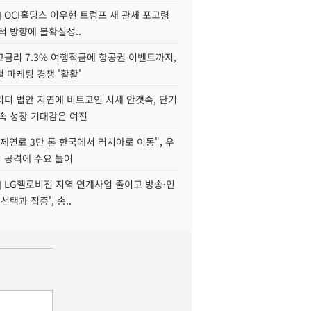
] OCI홀딩스 이우현 트럼프 새 관세 포고령
적 방향에 불확실성..
고금리 7.3% 여행적금에 항공권 이벤트까지,
 마케팅 경쟁 '활활'
리티 법안 지연에 비트코인 시세 안갯속, 단기
속 성장 기대감은 여전
제연료 3만 톤 한국에서 러시아로 이동", 우
 공격에 수요 늘어
] LG헬로비전 지역 연계사업 줄이고 방송·인
선택과 집중', 송..