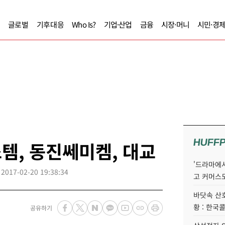
글로벌
기후대응
Who Is?
기업·산업
금융
시장·머니
시민·경
HUFF
스템, 동진쎄미켐, 대교
'드라마에서
2017-02-20 19:38:34
고 커머스
바닷속 산
황 : 한국
공유하기