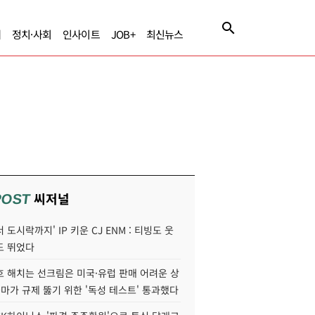
제
정치·사회
인사이트
JOB+
최신뉴스
씨저널
POST
 도시락까지' IP 키운 CJ ENM : 티빙도 웃
도 뛰었다
호 해치는 선크림은 미국·유럽 판매 어려운 상
콜마가 규제 뚫기 위한 '독성 테스트' 통과했다