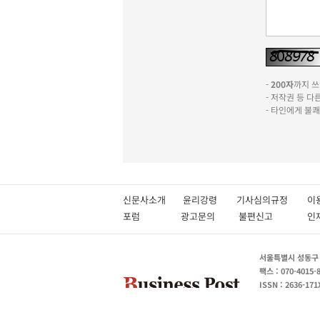
-
200자
까지 쓰실
- 저작권 등 
- 타인에게 불
신문사소개
윤리강령
기사심의규정
이
포럼
광고문의
불편신고
서울특별시 성동구 성
팩스 : 070-4015-
ISSN : 2636-171
열린보도원칙
당
고충처리인 박상유 180