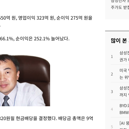
삼성전자 
주가도 받칠
0억 원, 영업이익 323억 원, 순이익 275억 원을
.
66.1%, 순이익은 252.1% 늘어났다.
많이 본
삼성전
1
권가 
미국 
2
는 위
삼성전
3
까지
BYD
4
BMW
20원읠 현금배당을 결정했다. 배당금 총액은 9억
[AI
5