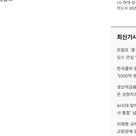
LG·현대·삼
장
카드사 30년
에 '초집중' 
최신기
트럼프 '중
딩스 안심 
한국콜마 
'5500억 
생산적금융 
은 상장리
AI시대 맞
사 통합' 넘
이재명 규
교원장에 