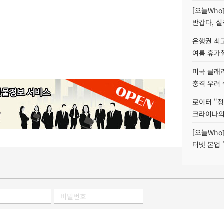
[오늘Who
반갑다, 실
은행권 최
여름 휴가철
미국 클래
충격 우려 
로이터 "정
크라이나의
[오늘Who
터넷 본업 '