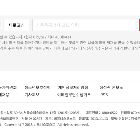
 수 있습니다. (현재 0 byte / 최대 400byte)
다른 사람의 권리를 침해하거나 명예를 훼손하는 댓글은 관련 법률에 의해 제재를 받을 수 있습니
쾌감을 주는 욕설 등 비하하는 단어가 내용에 포함되거나 인신공격성 글은 관리자의 판단에 의해
용자위원회
청소년보호정책
개인정보처리방침
정정·반론보도
인재채용
기사제보
이메일무단수집거부
RSS
수일로 39-34 서울숲더스페이스 12층 1201호-1203호
대표전화 : 1800-6522
편집국 070-4
8658
등록번호 : 서울 아 02897
제호: 비즈니스포스트
등록일: 2013.11.13
발행·편집인 : 강석
X
Copyright ? 2013 비즈니스포스트. All rights reserved.
 매체는 독자와 취재원 등 뉴스이용자의 권리 보장을 위해 반론이나 정정보도, 추후보도를 요청할 수 
0-6522 bspost@businesspost.co.kr