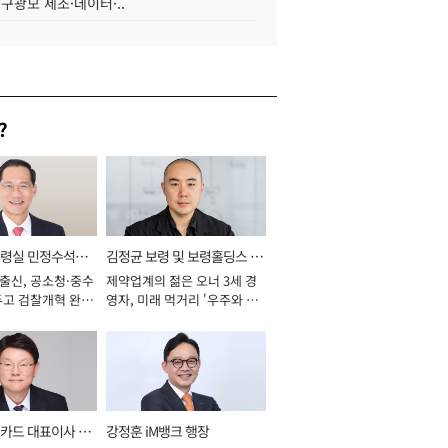
 구광모 제조·데이터·..
?
통령실 민정수석비
김정균 보령 및 보령홀딩스 대
 출신, 공소청·중수
제약업계의 젊은 오너 3세 경
표이사 사장
두고 검찰개혁 완수
영자, 미래 먹거리 '우주와 헬
년]
스케어' 공들여 [2026년]
카드 대표이사 사
강정훈 iM뱅크 행장