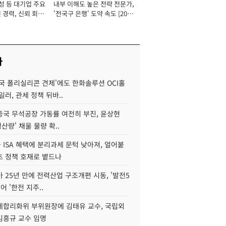
성 등 대기업 주요
내부 이해도 높은 전략 전문가,
 경력, 신뢰 회복
'전국구 은행' 도약 속도 [2026
[2026년]
년]
사
국 폴리실리콘 견제'에도 한화솔루션 OCI홀
일러, 관세 정책 뒤바..
중국 무석공장 가동률 여전히 부진, 윤상현
생산량' 채울 물량 확..
ISA 혜택에 분리과세 문턱 낮아져, 얼어붙
츠 정책 호재로 볕드나
아 25년 만에 전력산업 구조개편 시동, '발전5
어 '한전 지주..
제합리화위 부위원장에 김태유 교수, 국립외
김흥규 교수 임명