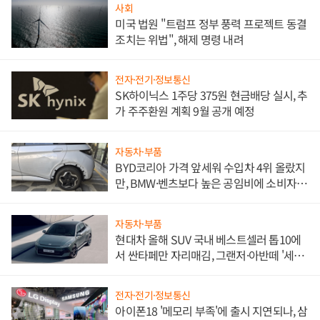
사회
미국 법원 "트럼프 정부 풍력 프로젝트 동결
조치는 위법", 해제 명령 내려
전자·전기·정보통신
SK하이닉스 1주당 375원 현금배당 실시, 추
가 주주환원 계획 9월 공개 예정
자동차·부품
BYD코리아 가격 앞세워 수입차 4위 올랐지
만, BMW·벤츠보다 높은 공임비에 소비자
불만 폭발
자동차·부품
현대차 올해 SUV 국내 베스트셀러 톱10에
서 싼타페만 자리매김, 그랜저·아반떼 '세단
쌍끌이'로 내수 방어
전자·전기·정보통신
아이폰18 '메모리 부족'에 출시 지연되나, 삼