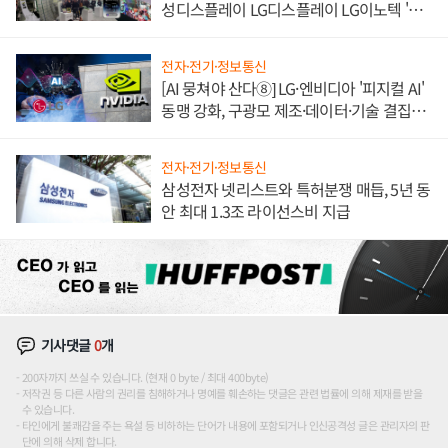
성디스플레이 LG디스플레이 LG이노텍 '탈
애플' 수익 다각화 속도
전자·전기·정보통신
[AI 뭉쳐야 산다⑧] LG·엔비디아 '피지컬 AI'
동맹 강화, 구광모 제조·데이터·기술 결집
해 종합 로보틱스 기업으로
전자·전기·정보통신
삼성전자 넷리스트와 특허분쟁 매듭, 5년 동
안 최대 1.3조 라이선스비 지급
기사댓글
0
개
200자까지 쓰실 수 있습니다. (현재 0 byte / 최대 400byte)
저작권 등 다른 사람의 권리를 침해하거나 명예를 훼손하는 댓글은 관련 법률에 의해 제재를 받을
수 있습니다.
타인에게 불쾌감을 주는 욕설 등 비하하는 단어가 내용에 포함되거나 인신공격성 글은 관리자의 판
단에 의해 삭제 합니다.