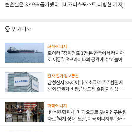
순손실은 32.6% 증가했다. [비즈니스포스트 나병현 기자]
인기기사
화학·에너지
로이터 "정제연료 3만 톤 한국에서 러시아
로 이동", 우크라이나의 공격에 수요 늘어
전자·전기·정보통신
삼성전자 SK하이닉스 소극적 주주환원에
해외 증권가 비판, "반도체 호황 지속성 의
문"
화학·에너지
'한수원 협력사' 미국 오클로 SMR 연구용 원
자로 '임계 상태' 도달, 미국 에너지부 "중요
한 이정표"