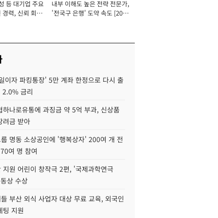
성 등 대기업 주요
내부 이해도 높은 전략 전문가,
 경력, 신뢰 회복
'전국구 은행' 도약 속도 [2026
[2026년]
년]
사
일이자 파킹통장' 5만 계좌 한정으로 다시 출
 2.0% 금리
협하나로유통에 과징금 약 5억 부과, 신상품
장려금 받아
 명동 소상공인에 '행복상자' 200여 개 전
 70여 명 참여
 지원 어린이 창작극 2편, '국제과학연극
·동상 수상
들 부산 외식 사업자 대상 무료 교육, 외국인
케팅 지원