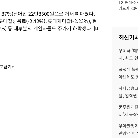
LG·현대·삼
장
카드사 30년
.87%)떨어진 22만8500원으로 거래를 마쳤다.
에 '초집중' 
롯데칠성음료(-2.42%), 롯데케미칼(-2.22%), 현
33%) 등 대부분의 계열사들도 주가가 하락했다. [비
최신기
우체국 '매
시, 최고 연
배포금지>
공정위 농
아닌데도 
하나금융그룹
달, 임직원
풀무원재단
제'서 금상
우아한형제
관광객 마