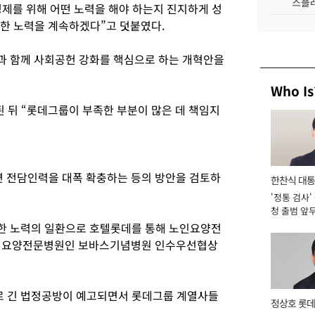
스플레
제를 위해 어떤 노력을 해야 하는지 진지하게 성
위한 노력을 계속하겠다”고 덧붙였다.
과 함께 사회공헌 강화를 핵심으로 하는 개혁안을
Who Is
된 뒤 “롯데그룹이 부족한 부분이 많은 데 책임지
관련 전담인력을 대폭 확충하는 등의 방안을 검토하
한찬식 대
'정통 검사'
서관
청 출범 앞
맡아 [2026
한 노력의 일환으로 호텔롯데를 통해 노인요양전
노인요양전문병원인 보바스기념병원 인수우선협상
 긴 법정공방이 예고되면서 롯데그룹 계열사들
정상호 롯데