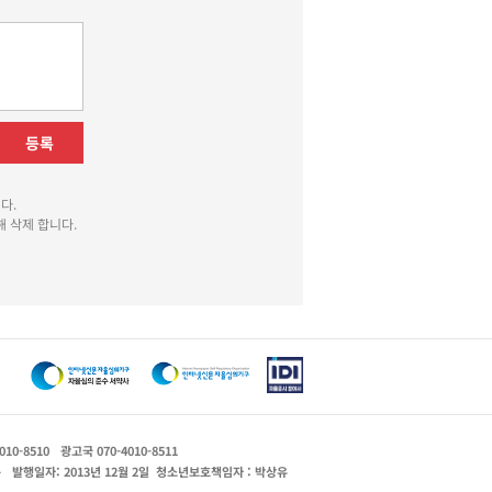
등록
다.
 삭제 합니다.
010-8510
광고국 070-4010-8511
운
발행일자: 2013년 12월 2일
청소년보호책임자 : 박상유