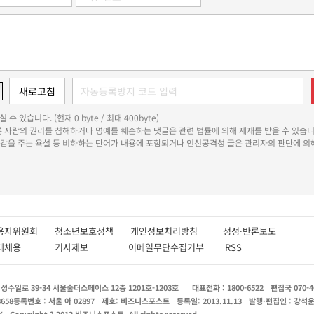
 수 있습니다. (현재 0 byte / 최대 400byte)
다른 사람의 권리를 침해하거나 명예를 훼손하는 댓글은 관련 법률에 의해 제재를 받을 수 있습니
쾌감을 주는 욕설 등 비하하는 단어가 내용에 포함되거나 인신공격성 글은 관리자의 판단에 의해
용자위원회
청소년보호정책
개인정보처리방침
정정·반론보도
인재채용
기사제보
이메일무단수집거부
RSS
수일로 39-34 서울숲더스페이스 12층 1201호-1203호
대표전화 : 1800-6522
편집국 070-4
8658
등록번호 : 서울 아 02897
제호: 비즈니스포스트
등록일: 2013.11.13
발행·편집인 : 강석
X
Copyright ? 2013 비즈니스포스트. All rights reserved.