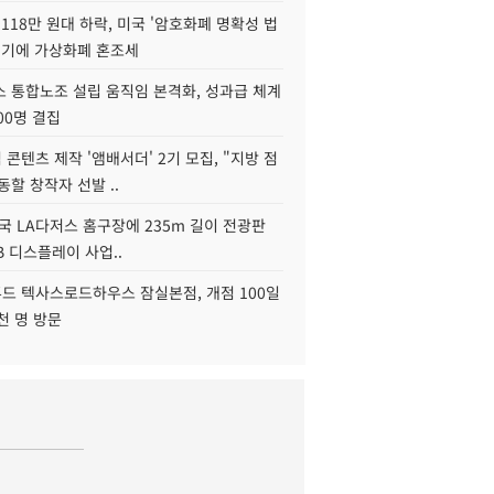
118만 원대 하락, 미국 '암호화폐 명확성 법
연기에 가상화폐 혼조세
스 통합노조 설립 움직임 본격화, 성과급 체계
00명 결집
콘텐츠 제작 '앰배서더' 2기 모집, "지방 점
동할 창작자 선발 ..
국 LA다저스 홈구장에 235m 길이 전광판
2B 디스플레이 사업..
드 텍사스로드하우스 잠실본점, 개점 100일
천 명 방문