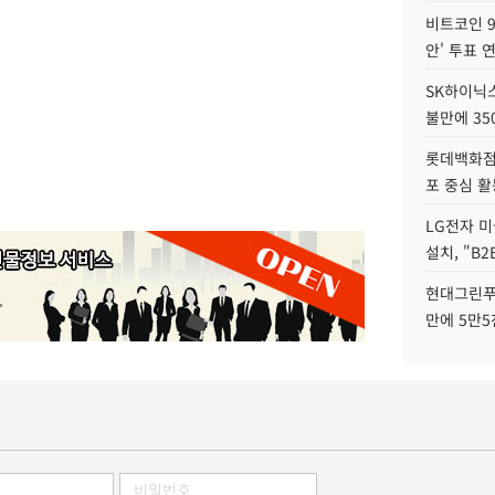
비트코인 9
안' 투표 
SK하이닉
불만에 35
롯데백화점 
포 중심 활
LG전자 미
설치, "B
현대그린푸
만에 5만5