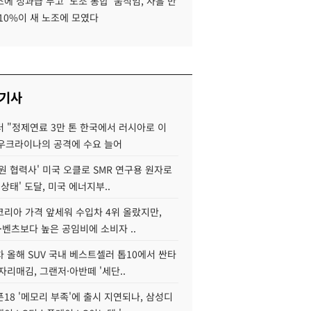
에 성과급 두고 '노조 통합' 움직임, 사흘 만
10%이 새 노조에 모였다
 기사
 "정제연료 3만 톤 한국에서 러시아로 이
 우크라이나의 공격에 수요 늘어
원 협력사' 미국 오클로 SMR 연구용 원자로
 상태' 도달, 미국 에너지부..
코리아 가격 앞세워 수입차 4위 올랐지만,
·벤츠보다 높은 공임비에 소비자 ..
 올해 SUV 국내 베스트셀러 톱10에서 싼타
자리매김, 그랜저·아반떼 '세단..
18 '메모리 부족'에 출시 지연되나, 삼성디