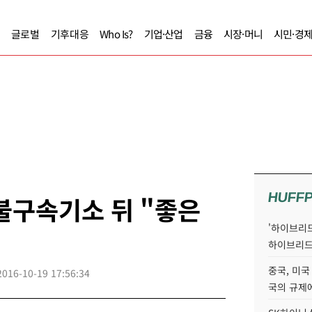
글로벌
기후대응
Who Is?
기업·산업
금융
시장·머니
시민·경
HUFF
불구속기소 뒤 "좋은
'하이브리드
하이브리드
중국, 미국
2016-10-19 17:56:34
국의 규제에