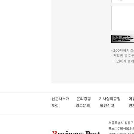
-
200자
까지 쓰실
- 저작권 등 
- 타인에게 불
신문사소개
윤리강령
기사심의규정
이
포럼
광고문의
불편신고
서울특별시 성동구 성
팩스 : 070-4015-
ISSN : 2636-171