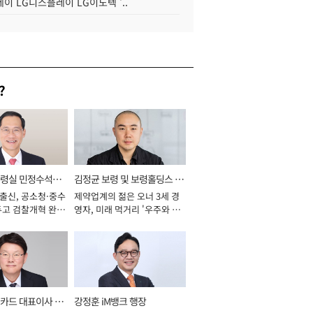
이 LG디스플레이 LG이노텍 '..
?
통령실 민정수석비
김정균 보령 및 보령홀딩스 대
 출신, 공소청·중수
제약업계의 젊은 오너 3세 경
표이사 사장
두고 검찰개혁 완수
영자, 미래 먹거리 '우주와 헬
년]
스케어' 공들여 [2026년]
카드 대표이사 사
강정훈 iM뱅크 행장