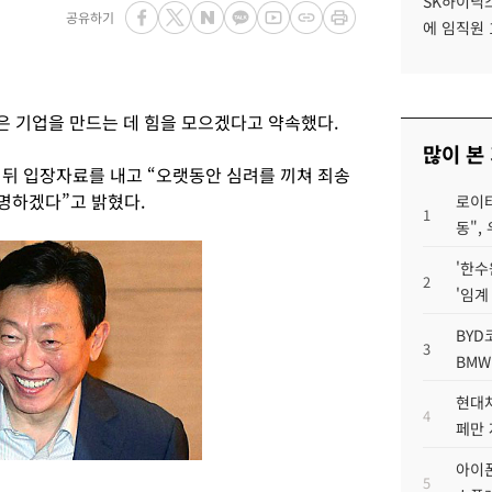
SK하이닉스
공유하기
에 임직원 
 기업을 만드는 데 힘을 모으겠다고 약속했다.
많이 본
 뒤 입장자료를 내고 “오랫동안 심려를 끼쳐 죄송
명하겠다”고 밝혔다.
로이터
1
동",
'한수
2
'임계
BYD
3
BMW
현대차
4
페만 
아이폰
5