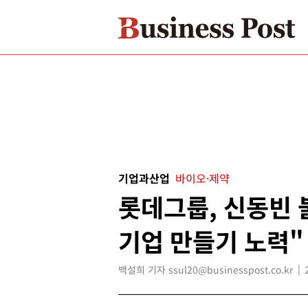
기업과산업
바이오·제약
롯데그룹, 신동빈 
기업 만들기 노력"
백설희 기자 ssul20@businesspost.co.kr