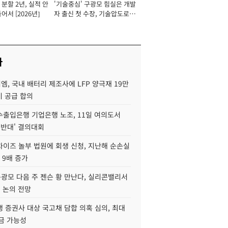
분할 2년, 실적 안
'기술중심' 구광모 힘실은 개발
이사 사장
어서 [2026년]
자 출신 첫 수장, 기술압도로
경쟁력 확보 사활 [2026년]
사
, 국내 배터리 제조사에 LFP 양극재 19만
기 공급 합의
수출입은행 기업은행 노조, 11일 여의도서
 반대' 결의대회
차이즈 놀부 법원에 회생 신청, 지난해 순손실
 9배 증가
구광모 다음 주 젠슨 황 만난다, 실리콘밸리서
' 논의 전망
 증권사 대상 국고채 담합 의혹 심의, 최대
금 가능성