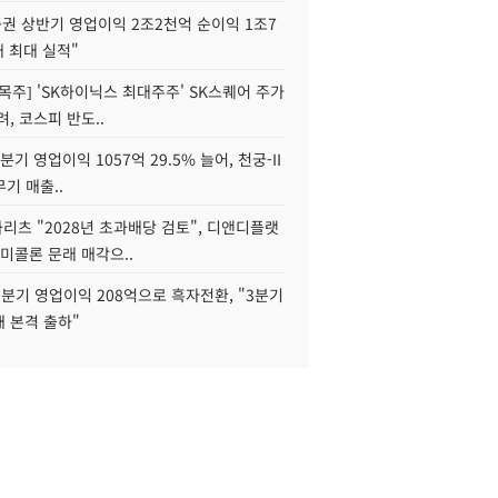
권 상반기 영업이익 2조2천억 순이익 1조7
대 최대 실적"
목주] 'SK하이닉스 최대주주' SK스퀘어 주가
려, 코스피 반도..
2분기 영업이익 1057억 29.5% 늘어, 천궁-II
기 매출..
화리츠 "2028년 초과배당 검토", 디앤디플랫
미콜론 문래 매각으..
분기 영업이익 208억으로 흑자전환, "3분기
재 본격 출하"