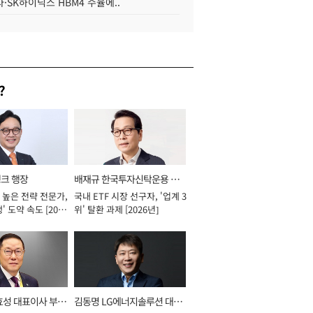
·SK하이닉스 HBM4 수율에..
?
뱅크 행장
배재규 한국투자신탁운용 대
 높은 전략 전문가,
국내 ETF 시장 선구자, '업계 3
표이사 사장
' 도약 속도 [2026
위' 탈환 과제 [2026년]
효성 대표이사 부회
김동명 LG에너지솔루션 대표