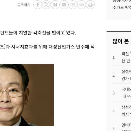
삼성전자 
공유하기
주가도 받칠
펀드들이 치열한 각축전을 벌이고 있다.
많이 본
얼즈)과 시너지효과를 위해 대성산업가스 인수에 적
외신 
1
산 반
삼성전
2
권가 
국내외
3
·대우
삼성전
4
까지
엔비디
5