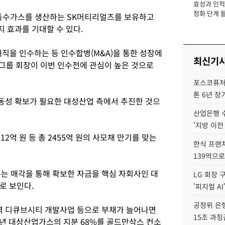
효성과 인적 
장
정화 단계 들
 특수가스를 생산하는 SK머티리얼즈를 보유하고
 효과를 기대할 수 있다.
직을 인수하는 등 인수합병(M&A)을 통한 성장에
최신기
K그룹 회장이 이번 인수전에 관심이 높은 것으로
포스코퓨처엠
톤 6년 장
동성 확보가 필요한 대성산업 측에서 추진한 것으
산업은행 
'지방 이전
1512억 원 등 총 2455억 원의 사모채 만기를 맞는
한식 프랜
139억으로
 매각을 통해 확보한 자금을 핵심 자회사인 대
LG 회장 
로 보인다.
'피지컬 AI
공정위 은행
 디큐브시티 개발사업 등으로 부채가 늘어나면
15조 과징
14년 대상산업가스의 지분 68%를 골드만삭스 컨소