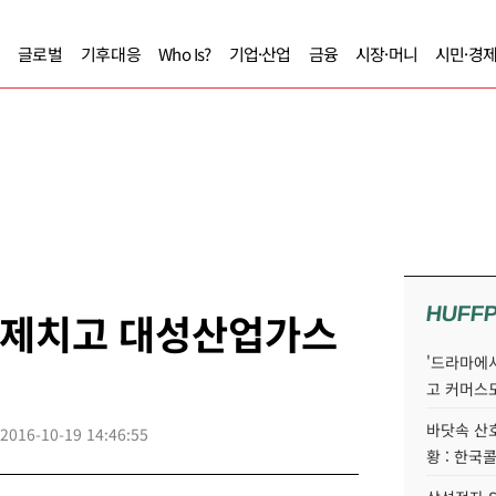
글로벌
기후대응
Who Is?
기업·산업
금융
시장·머니
시민·경
HUFF
드 제치고 대성산업가스
'드라마에서
고 커머스
바닷속 산
2016-10-19 14:46:55
황 : 한국