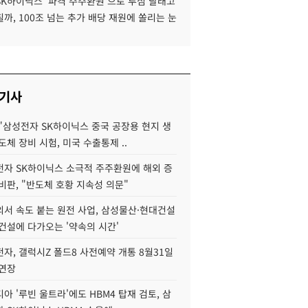
SK하이닉스 '파격 주주환원'으로 투심 달래고
까, 100조 넘는 추가 배당 재원에 쏠리는 눈
 기사
"삼성전자 SK하이닉스 중국 공장용 현지 생
도체 장비 시험, 미국 수출통제 ..
자 SK하이닉스 소극적 주주환원에 해외 증
비판, "반도체 호황 지속성 의문"
서 속도 붙는 원전 사업, 삼성물산·현대건설
건설에 다가오는 '약속의 시간'
자, 갤럭시Z 폴드8 사전예약 개통 8월31일
 연장
아 '루빈 울트라'에도 HBM4 탑재 검토, 삼