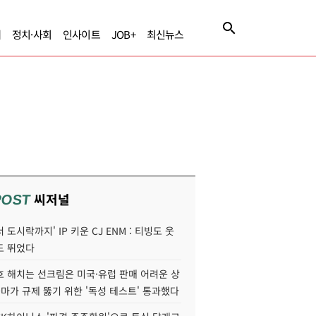
제
정치·사회
인사이트
JOB+
최신뉴스
씨저널
POST
 도시락까지' IP 키운 CJ ENM : 티빙도 웃
도 뛰었다
호 해치는 선크림은 미국·유럽 판매 어려운 상
콜마가 규제 뚫기 위한 '독성 테스트' 통과했다