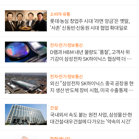
소비자·유통
롯데·농심 창업주 시대 '라면 앙금'은 옛말,
'사촌' 신동빈·신동원 시대 협업 확대일로
전자·전기·정보통신
D램과 HBM 내년 물량도 '품절', 고객사 위
기감이 삼성전자 SK하이닉스 협상력 더 키
워
전자·전기·정보통신
외신 "삼성전자 SK하이닉스 중국 공장용 현
지 생산 반도체 장비 시험, 미국 수출통제 대
비"
건설
국내외서 속도 붙는 원전 사업, 삼성물산·현
대건설·대우건설에 다가오는 '약속의 시간'
화학·에너지