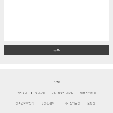
PC버전
회사소개
윤리강령
개인정보처리방침
이용자위원회
청소년보호정책
정정·반론보도
기사심의규정
불편신고