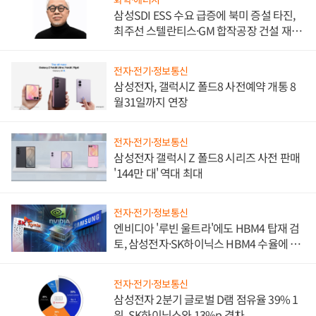
삼성SDI ESS 수요 급증에 북미 증설 타진,
최주선 스텔란티스·GM 합작공장 건설 재추
진하나
전자·전기·정보통신
삼성전자, 갤럭시Z 폴드8 사전예약 개통 8
월31일까지 연장
전자·전기·정보통신
삼성전자 갤럭시 Z 폴드8 시리즈 사전 판매
'144만 대' 역대 최대
전자·전기·정보통신
엔비디아 '루빈 울트라'에도 HBM4 탑재 검
토, 삼성전자·SK하이닉스 HBM4 수율에 주
도권 갈린다
전자·전기·정보통신
삼성전자 2분기 글로벌 D램 점유율 39% 1
위, SK하이닉스와 13%p 격차