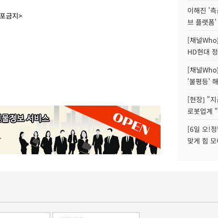
이해진 '측
배포금지>
브 플랫폼'
[채널Who
HD현대 정
[채널Who
'불평등' 
[현장] "
로봇업계 "
[6일 오!
맞게 힘 모