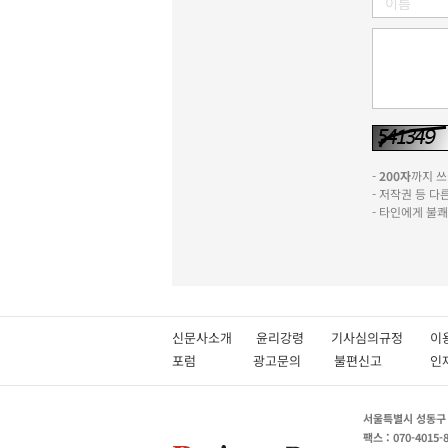
-
200자
까지 쓰실
- 저작권 등 
- 타인에게 불
신문사소개
윤리강령
기사심의규정
이
포럼
광고문의
불편신고
서울특별시 성동구 성
팩스 : 070-4015-