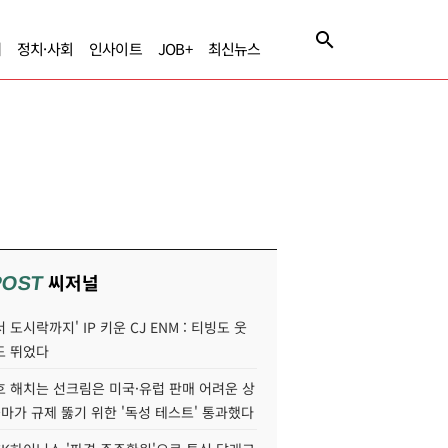
제
정치·사회
인사이트
JOB+
최신뉴스
씨저널
POST
 도시락까지' IP 키운 CJ ENM : 티빙도 웃
도 뛰었다
호 해치는 선크림은 미국·유럽 판매 어려운 상
콜마가 규제 뚫기 위한 '독성 테스트' 통과했다