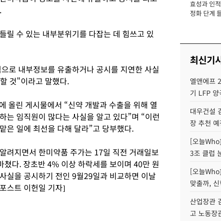
효성과 인적 
장
.
정화 단계 들
들릴 수 있는 내부분위기를 다잡는 데 힘쓰고 있
최신기
적으로 내부정보를 유출하거나 공시를 지연한 사실
할 것"이라고 말했다.
엘앤에프 2
기 LFP 
에 올린 게시물에서 “신약 개발과 수출을 위해 열
대우건설 
하는 임직원이 많다는 사실을 알고 있다”며 “이런
장 추천 예
맡은 일에 최선을 다해 달라”고 당부했다.
[오늘Who
알려지면서 한미약품 주가는 17일 직전 거래일보
3조 클럽 
 마쳤다. 장초반 4% 이상 하락세를 보이며 40만 원
[오늘Who
사실을 공시하기 전인 9월29일과 비교하면 이날
맞출까, 
스포스트 이헌일 기자]
산업장관 김
고 노동장