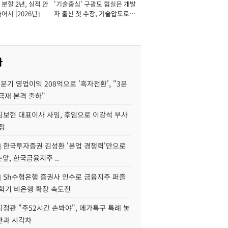
분할 2년, 실적 안
'기술중심' 구광모 힘실은 개발
이사 사장
어서 [2026년]
자 출신 첫 수장, 기술압도로
경쟁력 확보 사활 [2026년]
사
분기 영업이익 208억으로 '흑자전환', "3분
양극재 본격 출하"
김보현 대표이사 사임, 후임으로 이강석 부사
정
] 한국투자증권 김성환 '본업 경쟁력'만으로
눈앞, 한국금융지주 ..
] Sh수협은행 증권사 인수로 금융지주 퍼즐
신학기 비은행 확장 속도전
정관 "주52시간 손봐야", 메가특구 특례 놓
관과 시각차