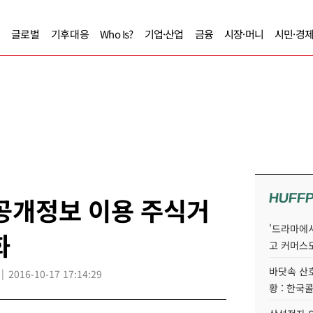
글로벌
기후대응
Who Is?
기업·산업
금융
시장·머니
시민·경
HUFF
공개정보 이용 주식거
'드라마에서
화
고 커머스
바닷속 산
2016-10-17 17:14:29
황 : 한국