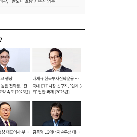
비판, "반도체 호황 지속성 의문"
?
뱅크 행장
배재규 한국투자신탁운용 대
높은 전략통, '전
국내 ETF 시장 선구자, '업계 3
표이사 사장
도약 속도 [2026년]
위' 탈환 과제 [2026년]
효성 대표이사 부회
김동명 LG에너지솔루션 대표