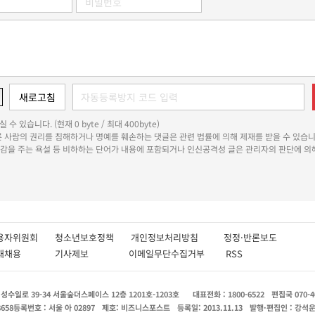
 수 있습니다. (현재 0 byte / 최대 400byte)
다른 사람의 권리를 침해하거나 명예를 훼손하는 댓글은 관련 법률에 의해 제재를 받을 수 있습니
쾌감을 주는 욕설 등 비하하는 단어가 내용에 포함되거나 인신공격성 글은 관리자의 판단에 의해
용자위원회
청소년보호정책
개인정보처리방침
정정·반론보도
인재채용
기사제보
이메일무단수집거부
RSS
수일로 39-34 서울숲더스페이스 12층 1201호-1203호
대표전화 : 1800-6522
편집국 070-4
8658
등록번호 : 서울 아 02897
제호: 비즈니스포스트
등록일: 2013.11.13
발행·편집인 : 강석