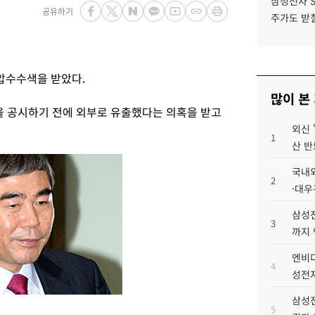
삼성전자 
공유하기
주가도 받칠
압수수색을 받았다.
많이 본
 공시하기 전에 외부로 유출했다는 의혹을 받고
외신 
1
산 반
국내외
2
·대우
삼성전
3
까지
엔비디
4
성전자
삼성전
5