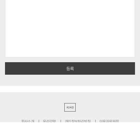
PC버전
회사소개
윤리강령
개인정보처리방침
이용자위원회
청소년보호정책
정정·반론보도
기사심의규정
불편신고