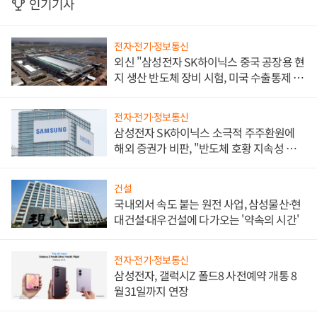
인기기사
전자·전기·정보통신
외신 "삼성전자 SK하이닉스 중국 공장용 현
지 생산 반도체 장비 시험, 미국 수출통제 대
비"
전자·전기·정보통신
삼성전자 SK하이닉스 소극적 주주환원에
해외 증권가 비판, "반도체 호황 지속성 의
문"
건설
국내외서 속도 붙는 원전 사업, 삼성물산·현
대건설·대우건설에 다가오는 '약속의 시간'
전자·전기·정보통신
삼성전자, 갤럭시Z 폴드8 사전예약 개통 8
월31일까지 연장