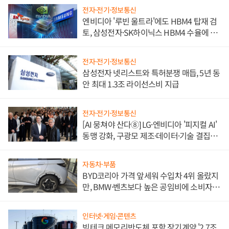
전자·전기·정보통신
엔비디아 '루빈 울트라'에도 HBM4 탑재 검
토, 삼성전자·SK하이닉스 HBM4 수율에 주
도권 갈린다
전자·전기·정보통신
삼성전자 넷리스트와 특허분쟁 매듭, 5년 동
안 최대 1.3조 라이선스비 지급
전자·전기·정보통신
[AI 뭉쳐야 산다⑧] LG·엔비디아 '피지컬 AI'
동맹 강화, 구광모 제조·데이터·기술 결집
해 종합 로보틱스 기업으로
자동차·부품
BYD코리아 가격 앞세워 수입차 4위 올랐지
만, BMW·벤츠보다 높은 공임비에 소비자
불만 폭발
인터넷·게임·콘텐츠
빅테크 메모리반도체 포함 장기계약 '2.7조