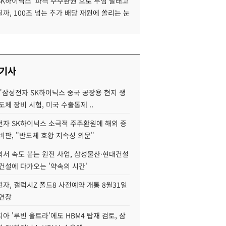
SK하이닉스 '파격 주주환원'으로 투심 달래고
까, 100조 넘는 추가 배당 재원에 쏠리는 눈
 기사
"삼성전자 SK하이닉스 중국 공장용 현지 생
도체 장비 시험, 미국 수출통제 ..
자 SK하이닉스 소극적 주주환원에 해외 증
비판, "반도체 호황 지속성 의문"
서 속도 붙는 원전 사업, 삼성물산·현대건설
건설에 다가오는 '약속의 시간'
자, 갤럭시Z 폴드8 사전예약 개통 8월31일
 연장
아 '루빈 울트라'에도 HBM4 탑재 검토, 삼