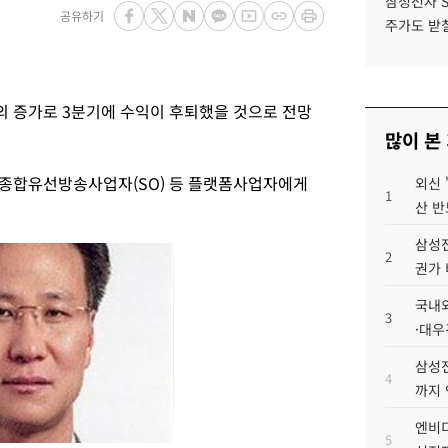
삼성전자 
공유하기
주가도 받칠
 증가로 3분기에 수익이 후퇴했을 것으로 전망
많이 본
종합유선방송사업자(SO) 등 플랫폼사업자에게
외신 
1
산 반
삼성전
2
권가 
국내외
3
·대우
삼성전
4
까지
엔비디
5