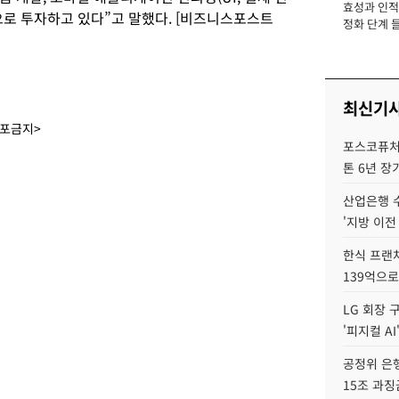
효성과 인적 
장
으로 투자하고 있다”고 말했다. [비즈니스포스트
정화 단계 들
최신기
배포금지>
포스코퓨처엠
톤 6년 장
산업은행 
'지방 이전
한식 프랜
139억으로
LG 회장 
'피지컬 AI
공정위 은행
15조 과징