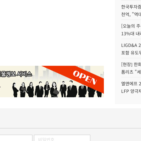
한국투자증
천억, "역
[오늘의 주
13%대 내
LIGD&A 
포함 유도무
[현장] 한
폼리츠 "세
엘앤에프 2
LFP 양극