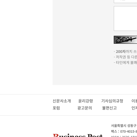
-
200자
까지 쓰실
- 저작권 등 
- 타인에게 불
신문사소개
윤리강령
기사심의규정
이
포럼
광고문의
불편신고
서울특별시 성동구 성
팩스 : 070-4015-
ISSN : 2636-171