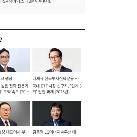
·SK하이닉스 HBM4 수율에..
?
뱅크 행장
배재규 한국투자신탁운용 대
 높은 전략 전문가,
국내 ETF 시장 선구자, '업계 3
표이사 사장
' 도약 속도 [2026
위' 탈환 과제 [2026년]
효성 대표이사 부회
김동명 LG에너지솔루션 대표