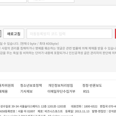
 수 있습니다. (현재 0 byte / 최대 400byte)
다른 사람의 권리를 침해하거나 명예를 훼손하는 댓글은 관련 법률에 의해 제재를 받을 수 있습니
쾌감을 주는 욕설 등 비하하는 단어가 내용에 포함되거나 인신공격성 글은 관리자의 판단에 의해
용자위원회
청소년보호정책
개인정보처리방침
정정·반론보도
인재채용
기사제보
이메일무단수집거부
RSS
수일로 39-34 서울숲더스페이스 12층 1201호-1203호
대표전화 : 1800-6522
편집국 070-4
8658
등록번호 : 서울 아 02897
제호: 비즈니스포스트
등록일: 2013.11.13
발행·편집인 : 강석
X
Copyright ? 2013 비즈니스포스트. All rights reserved.