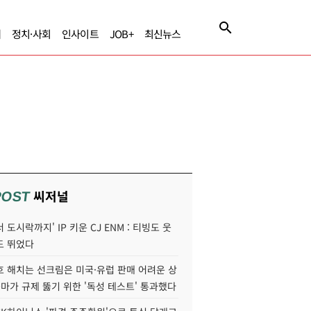
제
정치·사회
인사이트
JOB+
최신뉴스
씨저널
POST
 도시락까지' IP 키운 CJ ENM : 티빙도 웃
도 뛰었다
호 해치는 선크림은 미국·유럽 판매 어려운 상
콜마가 규제 뚫기 위한 '독성 테스트' 통과했다