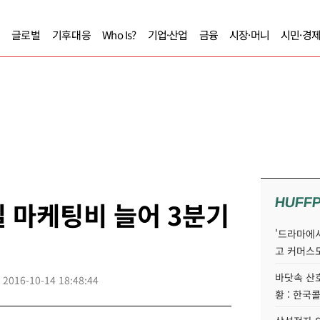
글로벌
기후대응
Who Is?
기업·산업
금융
시장·머니
시민·경
HUFF
 마케팅비 늘어 3분기
'드라마에서
고 커머스
바닷속 산
2016-10-14 18:48:44
황 : 한국