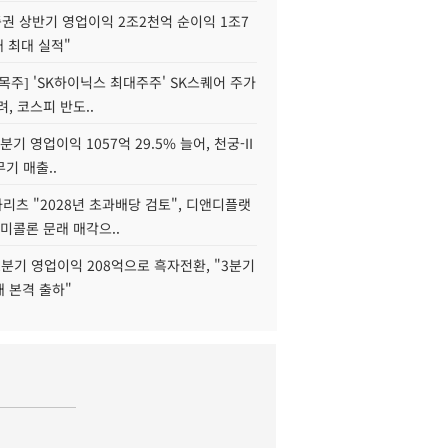
권 상반기 영업이익 2조2천억 순이익 1조7
대 최대 실적"
목주] 'SK하이닉스 최대주주' SK스퀘어 주가
려, 코스피 반도..
2분기 영업이익 1057억 29.5% 늘어, 천궁-II
기 매출..
화리츠 "2028년 초과배당 검토", 디앤디플랫
미콜론 문래 매각으..
분기 영업이익 208억으로 흑자전환, "3분기
재 본격 출하"