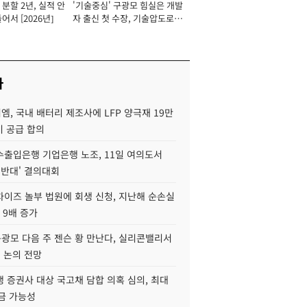
분할 2년, 실적 안
'기술중심' 구광모 힘실은 개발
이사 사장
어서 [2026년]
자 출신 첫 수장, 기술압도로
경쟁력 확보 사활 [2026년]
사
, 국내 배터리 제조사에 LFP 양극재 19만
기 공급 합의
수출입은행 기업은행 노조, 11일 여의도서
 반대' 결의대회
차이즈 놀부 법원에 회생 신청, 지난해 순손실
 9배 증가
구광모 다음 주 젠슨 황 만난다, 실리콘밸리서
' 논의 전망
 증권사 대상 국고채 담합 의혹 심의, 최대
금 가능성