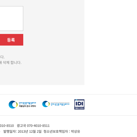
등록
다.
 삭제 합니다.
010-8510
광고국 070-4010-8511
운
발행일자: 2013년 12월 2일
청소년보호책임자 : 박상유