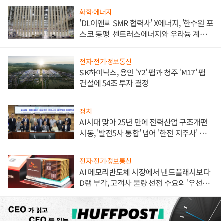
화학·에너지
'DL이앤씨 SMR 협력사' X에너지, '한수원 포
스코 동맹' 센트러스에너지와 우라늄 계약
체결
전자·전기·정보통신
SK하이닉스, 용인 'Y2' 팹과 청주 'M17' 팹
건설에 54조 투자 결정
정치
AI시대 맞아 25년 만에 전력산업 구조개편
시동, '발전5사 통합' 넘어 '한전 지주사' 재편
론도
전자·전기·정보통신
AI 메모리반도체 시장에서 낸드플래시보다
D램 부각, 고객사 물량 선점 수요의 '우선순
위'