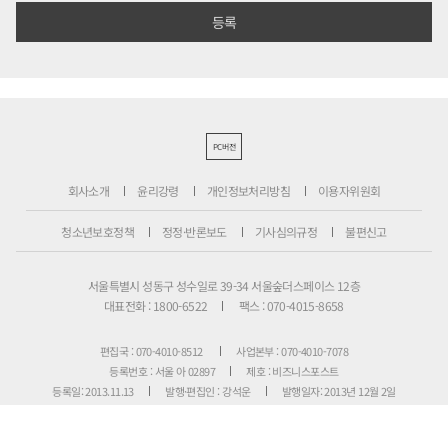
PC버전
회사소개
윤리강령
개인정보처리방침
이용자위원회
청소년보호정책
정정·반론보도
기사심의규정
불편신고
서울특별시 성동구 성수일로 39-34 서울숲더스페이스 12층
대표전화 : 1800-6522
팩스 : 070-4015-8658
편집국 : 070-4010-8512
사업본부 : 070-4010-7078
등록번호 : 서울 아 02897
제호 : 비즈니스포스트
등록일: 2013.11.13
발행·편집인 : 강석운
발행일자: 2013년 12월 2일
청소년보호책임자 : 강석운
ISSN : 2636-171X
Copyright ⓒ
B
USINESSPOST
. All rights reserved.