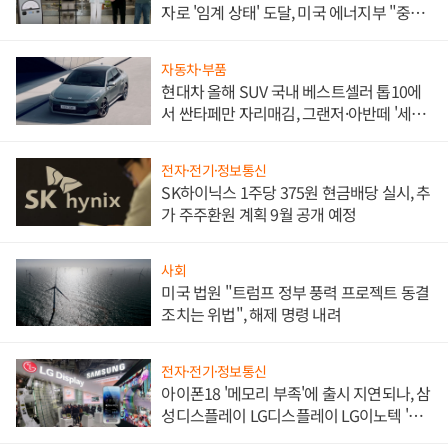
자로 '임계 상태' 도달, 미국 에너지부 "중요
한 이정표"
자동차·부품
현대차 올해 SUV 국내 베스트셀러 톱10에
서 싼타페만 자리매김, 그랜저·아반떼 '세단
쌍끌이'로 내수 방어
전자·전기·정보통신
SK하이닉스 1주당 375원 현금배당 실시, 추
가 주주환원 계획 9월 공개 예정
사회
미국 법원 "트럼프 정부 풍력 프로젝트 동결
조치는 위법", 해제 명령 내려
전자·전기·정보통신
아이폰18 '메모리 부족'에 출시 지연되나, 삼
성디스플레이 LG디스플레이 LG이노텍 '탈
애플' 수익 다각화 속도