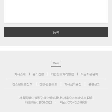
PC버전
회사소개
윤리강령
개인정보처리방침
이용자위원회
청소년보호정책
정정·반론보도
기사심의규정
불편신고
서울특별시 성동구 성수일로 39-34 서울숲더스페이스 12층
대표전화 : 1800-6522
팩스 : 070-4015-8658