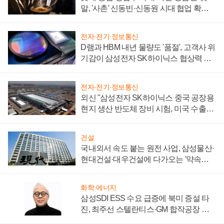
말, '사촌' 신동빈·신동원 시대 협업 확대
일로
전자·전기·정보통신
D램과 HBM 내년 물량도 '품절', 고객사 위
기감이 삼성전자 SK하이닉스 협상력 더
키워
전자·전기·정보통신
외신 "삼성전자 SK하이닉스 중국 공장용
현지 생산 반도체 장비 시험, 미국 수출통
제 대비"
건설
국내외서 속도 붙는 원전 사업, 삼성물산·
현대건설·대우건설에 다가오는 '약속의
시간'
화학·에너지
삼성SDI ESS 수요 급증에 북미 증설 타
진, 최주선 스텔란티스·GM 합작공장 건
설 재추진하나